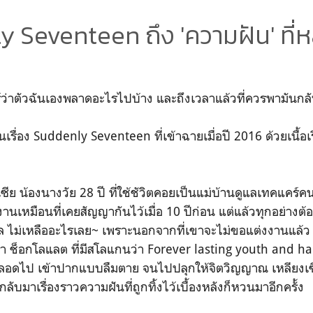
 Seventeen ถึง 'ความฝัน' ที่
ได้รู้ว่าตัวฉันเองพลาดอะไรไปบ้าง และถึงเวลาแล้วที่ควรพามันกล
ีนเรื่อง Suddenly Seventeen ที่เข้าฉายเมื่อปี 2016 ด้วยเนื้อเ
งเซีย น้องนางวัย 28 ปี ที่ใช้ชัวิตคอยเป็นแม่บ้านดูแลเทคแคร์ค
นเหมือนที่เคยสัญญากันไว้เมื่อ 10 ปีก่อน แต่แล้วทุกอย่างต้
ไม่เหลืออะไรเลย~ เพราะนอกจากที่เขาจะไม่ขอแต่งงานแล้ว 
า ช็อกโลแลต ที่มีสโลแกนว่า Forever lasting youth and h
อดไป เข้าปากแบบลืมตาย จนไปปลุกให้จิตวิญญาณ เหลียงเซียน
ยกลับมาเรื่องราวความฝันที่ถูกทิ้งไว้เบื้องหลังก็หวนมาอีกครั้ง