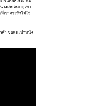
ากจนลืมตัวเอง แม้
่านางเอกจะอายุเท่า
ที่เราควรรักไม่ใช่
งกล้า ขอแนะนำหนัง