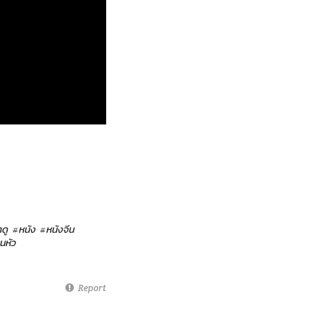
ดู
#หนัง
#หนังจีน
ยนหัว
Report