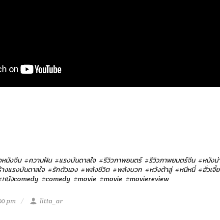
ิวหนังจีน
#ความฝัน
#แรงบันดาลใจ
#รีวิวภาพยนตร์
#รีวิวภาพยนตร์จีน
#หนังน่า
้างแรงบันดาลใจ
#รักตัวเอง
#พลังชีวิต
#พลังบวก
#หวังต้าลู่
#หนีหนี่
#ฮั่วเจี้
#หนังcomedy
#comedy
#movie
#movie
#moviereview
:00 pm
litta_ar