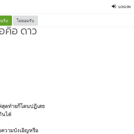
LOG IN
มรับ
ไม่ยอมรับ
ธอคือ ดาว
แต่สุดท้ายก็โดนปฏิเสธ
ันได้
วยความบังเอิญหรือ