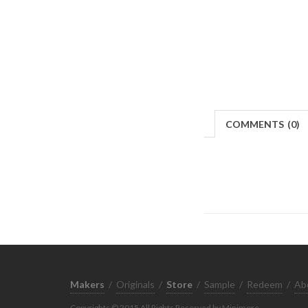
COMMENTS
(
0)
Makers
/
Originals
/
Store
/
Sample
/
Redeem
/
Ab
Copyrights © 2015 All Rights Reserved by Minimore