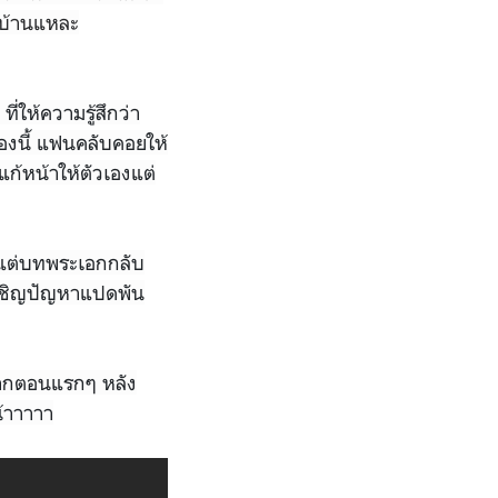
ดบ้านแหละ
่ให้ความรู้สึกว่า
องนี้ แฟนคลับคอยให้
แก้หน้าให้ตัวเองแต่
 แต่บทพระเอกกลับ
เผชิญปัญหาแปดพัน
มาจากตอนแรกๆ หลัง
น้าาาาา