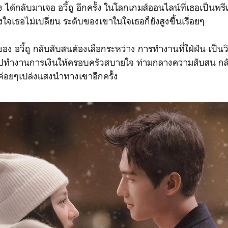
ด้กลับมาเจอ อวี้ถู อีกครั้ง ในโลกเกมส์ออนไลน์ที่เธอเป็นพรีเซ
จเธอไม่เปลี่ยน ระดับของเขาในใจเธอก็ยังสูงขึ้นเรื่อยๆ
ของ อวี้ถู กลับสับสนต้องเลือกระหว่าง การทำงานที่ใฝ่ฝัน เป
ไปทำงานการเงินให้ครอบครัวสบายใจ ท่ามกลางความสับสน กลับ
่อยๆเปล่งแสงนำทางเขาอีกครั้ง