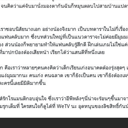
้งๆ จนคิดว่าแค่จับมานั่งมองตากันฉันก็หมุนตลบไปสามบ้านแป
ราชอบนิสัยนางเอก อย่างน้องจิงมาก เป็นบทดาราในไม่กี่เรื่อง ที
แฟนคลับมาก ซึ่งบทส่วนใหญ่ที่เป็นแนวดาราจะไม่ค่อยมีมุมม
อง ส่วนน้องก็พยายามทำให้แฟนคลับรู้สึกดี ฝึกเล่นเกมไม่ใช่แค่
่มาปกป้องต้องเสียหน้า เรียกได้ว่าแสนดีที่หนึ่งเลย
คือเราว่าหลายๆคนคงคิดว่าเด็กเรียนเก่งอนาคตต้องรุ่งสุดๆ
ยแง่มุมมากนะ คนเก่ง คนฉลาด เขาก็ยังเป็นคน เขาก็ยังต้อง
วละครนี้เลยมีมิติมากขึ้น
ีส์รักโรแมนติกอบอุ่นใจ ซึ่งเราว่าอีพีหลังๆนี่น่าจะร้อนๆขึ้น
ุกเต็มที่ ใครสนใจก็ดูได้ที่ WeTV นะ อุดหนุนของลิขสิทธิ์กัน