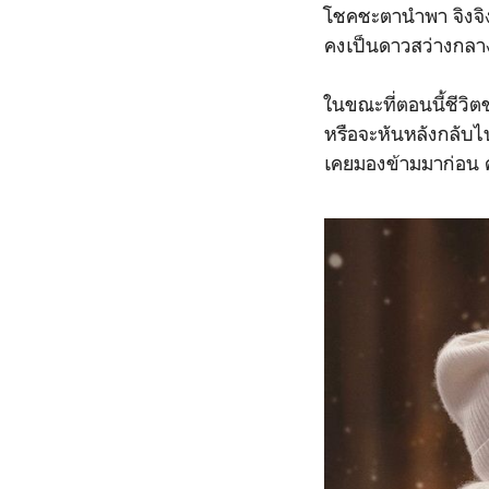
โชคชะตานำพา จิงจิง ไ
คงเป็นดาวสว่างกลางใ
ในขณะที่ตอนนี้ชีวิต
หรือจะหันหลังกลับ
เคยมองข้ามมาก่อน ค