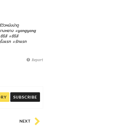
รีวิวหนังน่าดู
ยางหยาง
#yangyang
ซีรีส์
#ซีรีส์
รั้งแรก
#รักแรก
Report
ORY
SUBSCRIBE
NEXT