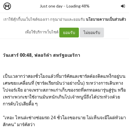
Just one day
–
Loading 48%
เราใช้คุ๊กกี้บนเว็บไซต์ของเรา กรุณาอ่านและยอมรับ
นโยบายความเป็นส่วนตัว
รถยนต์ อมยิ้ม ผีเสื้อ
เพื่อใช้บริการเว็บไซต์
ยอมรับ
ไม่ยอมรับ
วันเสาร์ 00:48, ฟลอริด้า สหรัฐอเมริกา
เป็นเวลากว่าสองชั่วโมงแล้วที่มาร์คัสและชาร์ลต้องติดแหง็กอยู่บน
เศษขยะเคลื่อนที่ (ชาร์ลเรียกมันว่าอย่างนั้น) ระหว่างการเดินทาง
ไปจอร์เจีย อาจเพราะสภาพเก่าเก็บของรถที่ตกทอดมารุ่นสู่รุ่น หรือ
เพราะพวกเขาใช้งานมันหนักเกินไปเจ้าหนูนี่ถึงได้ประท้วงด้วย
การดับไปเสียดื้อ ๆ
"เหอะ ไหนล่ะช่างซ่อมรถ 24 ชั่วโมงของนาย ไม่เห็นจะมีโผล่หัวมา
สักคน" มาร์คัสว่า