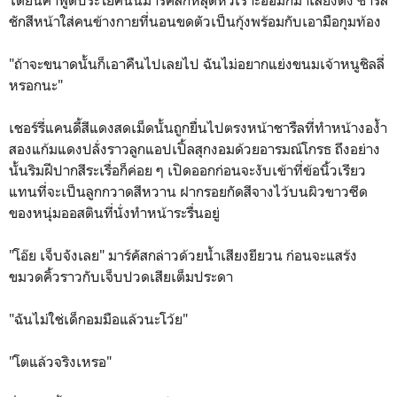
ได้ยินคำพูดประโยคนั้นมาร์คัสก็หลุดหัวเราะออมกมาเสียงดัง ชาร์ล
ชักสีหน้าใส่คนข้างกายที่นอนขดตัวเป็นกุ้งพร้อมกับเอามือกุมท้อง
"ถ้าจะขนาดนั้นก็เอาคืนไปเลยไป ฉันไม่อยากแย่งขนมเจ้าหนูชิลลี่
หรอกนะ"
เชอร์รี่แคนดี้สีแดงสดเม็ดนั้นถูกยื่นไปตรงหน้าชารืลที่ทำหน้างอง้ำ
สองแก้มแดงปลั่งราวลูกแอปเปิ้ลสุกงอมด้วยอารมณ์โกรธ ถึงอย่าง
นั้นริมฝีปากสีระเรื่อก็ค่อย ๆ เปิดออกก่อนจะงับเข้าที่ข้อนิ้วเรียว
แทนที่จะเป็นลูกกวาดสีหวาน ฝากรอยกัดสีจางไว้บนผิวขาวซีด
ของหนุ่มออสตินที่นั่งทำหน้าระรื่นอยู่
"โอ๊ย เจ็บจังเลย" มาร์คัสกล่าวด้วยน้ำเสียงยียวน ก่อนจะแสร้ง
ขมวดคิ้วราวกับเจ็บปวดเสียเต็มประดา
"ฉันไม่ใช่เด็กอมมือแล้วนะโว้ย"
"โตแล้วจริงเหรอ"