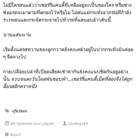
ไม่มีใครสนแล้วว่าเชอร์รี่แคนดี้ที่เหลืออยู่จะเป็นของใคร หรือช่าง
ซ่อมรถจะมาตามที่ตกลงไว้หรือไม่ ไม่สนแม้กระทั่งอาภรณ์ทีกำลัง
ร่วงหล่นและกระจัดกระจายไปทั่วรถที่แสนอบอ้าวคันนี้
นานแสนนาน
เริ่มตั้งแต่รสหวานของลูกกวาดยังคงเคล้าอยู่ในปากกระทั่งมันค่อย
ๆ จืดจางไป
กายเปลือยเปล่าที่เบียดเสียดเข้าหากันยังคงแนบชิดกันอยู่อย่าง
นั้น
จวบจนตะวันโผล่พ้นขอบฟ้า...เชอร์รี่แคนดี้เม็ดที่สองจึงได้ถูก
ลิ้มรสอีกคราหนึ่ง
#fiction
8th September 2022, 5:09 pm
Loading 48%
Report