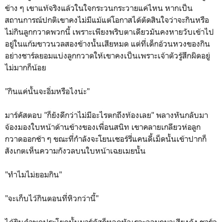
ข้าง ๆ เขาแท้จริงแล้วในใจกระวนกระวายแค่ไหน หากเป็น
สถานการณ์ปกติเขาคงไม่มีแม้แต่โอกาสได้ตัดสินใจว่าจะกินหรือ
ไม่กินลูกกวาดพวกนี้ เพราะเพียงพริบตาเดียวมันคงหายวับเข้าไป
อยู่ในแก้มขาวนวลสองข้างนั้นเสียหมด แต่ที่เด็กอ้วนหวงของกิน
อย่างชาร์ลยอมแบ่งลูกกวาดให้เขาคงเป็นเพราะเจ้าตัวรู้สึกผิดอยู่
ไม่มากก็น้อย
"กินแค่นั้นจะอิ่มหรือไงน่ะ"
มาร์คัสตอบ "ก็ยังดีกว่าไม่มีอะไรตกถึงท้องเลย" พลางหันกลับมา
จ้องมองใบหน้าด้านข้างของเพื่อนสนิท เขาคลายเกลียวห่อลูก
กวาดออกช้า ๆ ขณะที่กำลังจะโยนเชอร์รี่แคนดี้เม็ดนั้นเข้าปากก็
สังเกตเห็นความกังวลบนใบหน้าเฉยเมยนั้น
"ทำไมไม่ยอมกิน"
"จะเก็บไว้กินตอนที่หิวกว่านี้"