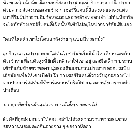
ชั่วขณะนั้นนัยน์ตาสีมะกอกก็สอดประสานเข้ากับดวงตาปรือปรอย
ด้วยความง่วงงุนของคนข้าง ๆ เชอร์รี่แคนดี้สีแดงสดแตะลงแผ่ว
เบาที่ริมฝีปากอวบอิ่มก่อนจะถอนออกคล้ายหยอกเย้า ไม่ทันที่ชาร์ล
จะได้ทักท้วงเชอร์รี่แคนดี้เม็ดนั้นก็เข้าไปอยู่ในปากมาร์คัสเสียแล้ว
"คนที่โตแล้วเขาไม่โดนแกล้งง่าย ๆ แบบนี้หรอกมั้ง"
ถูกยียวนกวนประสาทอยู่ไม่ทันไรชาร์ลก็เริ่มมีน้ำโห เด็กหนุ่มขยับ
ตัวเข้าหาเพื่อนตัวสูงที่ยักคิ้วหลิ่วตาให้เขาอยู่ สองมือเล็ก ๆ ประกบ
เข้าที่แก้มซ้ายขวาของหนุ่มออสตินแสนกวนประสาท ออกแรงบีบ
เล็กน้อยเพื่อให้เขาเปิดริมฝีปาก เชอร์รี่แคนดี้วาววับถูกฉกฉวยไป
จากปากมาร์คัสทันทีที่ชาร์ลทาบทับริมฝีปากลงมาหลังการกระทำ
ป่าเถื่อน
ทว่าจุมพิตนั้นกลับแผ่วเบาราวผีเสื้อเกาะดอกไม้
สัมผัสที่ถูกส่งมอบมาให้คละเคล้าไปด้วยความวาบหวามอุ่นซ่าน
รสหวานหอมและกลิ่นอายจาง ๆ ของวานิลลา