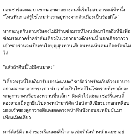
ก่อนชาร์ลจะตอบ เขากลอกตาอย่างคนที่เริ่มไม่สบอารมณ์ทีหนึ่ง
"โทษทีนะ แต่รู้ใช่ไหมว่าเราอยู่ห่างจากตัวเมืองเป็นร้อยกิโล"
หากจะพูดกันตามจริงคงไม่มีร้านซ่อมรถที่ไหนถ่อมาไกลถึงที่นี่เพื่อ
ซ่อมรถเก่าคร่ำคร่าคันเดียวในเวลากลางดึกเช่นนี้ นอกเสียจากว่า
เจ้าของร้านจะเป็นคนใจบุญสุนทานเสียจนทนเห็นคนเดือดร้อนไม่
ได้
"แล้วถ้าคืนนี้ไม่มีคนมาล่ะ"
"เดี๋ยวพรุ่งนี้โคลก็มารับเองน่ะแหละ" ชาร์ลว่าพร้อมกับล้วงเอาบาง
อย่างออกมาจากกระเป๋า นับว่ายังเป็นโชคดีในโชคร้ายที่เขามักจะ
พกลูกกวาดหรือของหวานชิ้นเล็ก ๆ ติดตัวไว้เสมอ เชอร์รี่แคนดี้
สองสามเม็ดถูกยื่นไปตรงหน้ามาร์คัส นัยน์ตาสีเขียวมะกอกเหลือบ
มองเจ้าของลูกกวาดสีแดงสดตรงหน้าทีหนึ่งก่อนจะหยิบมันมา
เพียงเม็ดเดียว
มาร์คัสรู้ดีว่าเจ้าของเรือนผมสีน้ำตาลเข้มที่นั่งทำหน้าเฉยชาอยู่