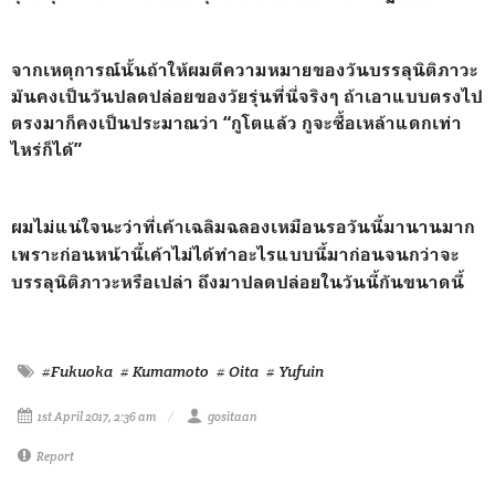
จากเหตุการณ์นั้นถ้าให้ผมตีความหมายของวันบรรลุนิติภาวะ
มันคงเป็นวันปลดปล่อยของวัยรุ่นที่นี่จริงๆ ถ้าเอาแบบตรงไป
ตรงมาก็คงเป็นประมาณว่า “กูโตแล้ว กูจะซื้อเหล้าแดกเท่า
ไหร่ก็ได้”
ผมไม่แน่ใจนะว่าที่เค้าเฉลิมฉลองเหมือนรอวันนี้มานานมาก
เพราะก่อนหน้านี้เค้าไม่ได้ทำอะไรแบบนี้มาก่อนจนกว่าจะ
บรรลุนิติภาวะหรือเปล่า ถึงมาปลดปล่อยในวันนี้กันขนาดนี้
#Fukuoka
# Kumamoto
# Oita
# Yufuin
1st April 2017, 2:36 am
gositaan
Report