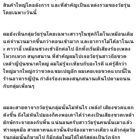
สินค้าใหญ่โตอลังการ และที่สำคัญเป็นแหล่งรวมของวัยรุ่น
โดยเฉพาะวันนี้
ผมยังเห็นกลุ่มวัยรุ่นโดยเฉพาะสาวๆในชุดกิโมโนเหมือนเดิม
แต่จำนวนมากขึ้นกว่าตอนเช้ามาก และอาการไม่ได้อาโนเน
ะ คาวาอี้ เหมือนช่วงเช้าอีกต่อไป อีกทั้งเริ่มมีเสียงร้องเพลง
โหวกเหวก สนุกสนาน ที่สำคัญผมไปเจอวัยรุ่นสาวถือขวด
เหล้าญี่ปุ่นขนาดใหญ่ ผมไม่รู้จะเทียบกับอะไรดี แต่รู้สึกว่า
ใหญ่มากใหญ่กว่าขวดแชมเปญอีก ผมเคยเจอขวดแบบนี้ใน
ร้านอาหารญี่ปุ่น กำลังร้องเพลงสนุกสนานเดินไปตามถนน
กับกลุ่มเพื่อนๆ
ผมละสายตาจากวัยรุ่นกลุ่มนั้นไม่ทันไร เพล้ง! เสียงขวดแตก
ดังขึ้น ถึงไม่หันไปมองก็คงพอเดาได้ว่าคงเป็นเสียงขวดเหล้า
ยักษ์กระจายลงกับพิ้น แน่นอนครับสาววัยรุ่นคนนั้นเมาแล้ว
ทำหลุดมือ สายตาคนแถวนั้นจับจ้องมาทางเดียว แล้วกลุ่มวัย
รุ่นกลุ่มนั้นก็หายไป ก็มีกลุ่มใหม่ให้โฟกัสต่อเป็นวัฏจักร