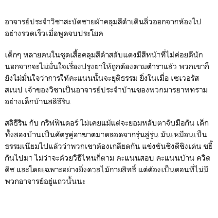
อาจารย์ประจำวิชาสะบัดชายผ้าคลุมสีดำเดินลิ่วออกจากห้องไป
อย่างรวดเร็วเมื่อพูดจบประโยค
เด็กๆ หลายคนในชุดเสื้อคลุมสีดำสลับแดงมีสีหน้าที่ไม่ค่อยดีนัก
นอกจากจะไม่มั่นใจเรื่องปรุงยาให้ถูกต้องตามตำราแล้ว พวกเขาก็
ยังไม่มั่นใจว่าการให้คะแนนนั้นจะยุติธรรม ยิ่งในเมื่อ เซเวอรัส
สเนป เจ้าของวิชาเป็นอาจารย์ประจำบ้านของพวกมารยาททราม
อย่างเด็กบ้านสลิธีริน
สลิธีริน กับ กริฟฟินดอร์ ไม่เคยแม้แต่จะยอมหลับตาจับมือกัน เด็ก
ทั้งสองบ้านเป็นศัตรูคู่อาฆาตมาตลอดจากรุ่นสู่รุ่น มันเหมือนเป็น
ธรรมเนียมไปแล้วว่าพวกเขาต้องเกลียดกัน แข่งขันชิงดีชิงเด่น ขยี้
กันไปมา ไม่ว่าจะด้วยวิธีไหนก็ตาม คะแนนสอบ คะแนนบ้าน ควิด
ดิช และโดยเฉพาะอย่างยิ่งดวลไม้กายสิทธิ์ แต่ต้องเป็นตอนที่ไม่มี
พวกอาจารย์อยู่แถวนั้นนะ