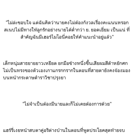
"ไม่ล่ะขอบใจ แต่ฉันคิดว่านายคงไม่ต้องกังวลเรื่องคะแนนหรอก
สเนปไม่มีทางให้ลูกรักอย่างนายได้ต่ำกว่า ย. ยอดเยี่ยม เป็นแน่ ที่
สำคัญฉันมีเฮอร์ไมโอนี่คอยให้คำแนะนำอยู่แล้ว"
เด็กหนุ่มสาธยายยาวเหยียด ยกมือข้างหนึ่งขึ้นเสียผมสีดำหยักศก
ไม่เป็นทรงของตัวเองเกาแกรกกรากในตอนที่สายตายังคงจ้องมอง
บนหน้ากระดาษตำราวิชาปรุงยา
"ไม่จำเป็นต้องมีนายและก็ไม่เคยต้องการด้วย"
แฮร์รี่เงยหน้าสบตาคู่อริต่างบ้านในตอนที่พูดประโยคสุดท้ายจบ