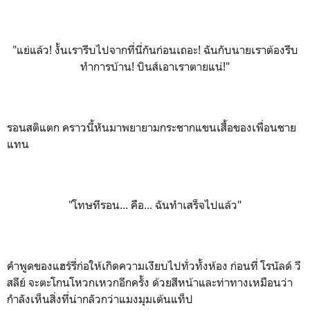
"แย่แล้ว! งั้นเรารีบไปจากที่นี่กันก่อนเถอะ! ฉันกับนายเราต้องรีบ
ทำการบ้าน! บินส์เอาเราตายแน่!"
รอนสติแตก คราวนี้หันมาพยายามกระชากแขนเสื้อของเพื่อนชาย
แทน
"โทษทีรอน... คือ... ฉันทำเสร็จไปแล้ว"
คำพูดของแฮร์รี่ก่อให้เกิดความเงียบไปทั่วทั้งห้อง ก่อนที่ โรนัลด์ วี
สลีย์ จะตะโกนโหวกเหวกอีกครั้ง ด้วยสีหน้าและท่าทางเหมือนว่า
กำลังเห็นสิ่งที่น่ากลัวกว่าแมงมุมเต้นแท็ป