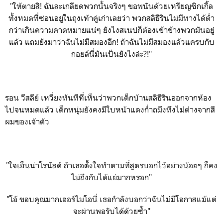
"ให้ตายสิ! ฉันละเกลียดพวกนั้นจริงๆ ขอพนันด้วยเ
หรียญซิกเกิ้ล
ทั้งหมด
ที่ซ่อนอยู่ในถุงเท้าคู่เก่าเลยว่า พวกสลิธีรินไม่มีทางได้ต่ำ
กว่าเกินความคาดหมายแน่ๆ ยังไงสเนปก็ต้องเข้าข้างพวกมันอยู่
แล้ว แถมยังมาว่าฉันไม่มีสมองอีก! ถ้าฉันไม่มีสมองแล้วแครบกับ
กอยล์นี่มันเป็นยังไงล่ะ?!"
รอน วีสลีย์ เหวี่ยงทันทีที่เห็นว่าพวกเด็กบ้านสลิธีรินออกจากห้อง
ไปจนหมดแล้ว เด็กหนุ่มยังคงมีใบหน้าแดงก่ำถมึงทึงไม่ต่างจากสี
ผมของเจ้าตัว
"ใจเย็นน่าโรนัลด์ ถ้าเธอตั้งใจทำตามที่สูตรบอกไว้อย่างน้อยๆ ก็คง
ไม่ถึงกับได้แย่มากหรอก"
"โอ้ ขอบคุณมากเฮอร์ไมโอนี่ เธอกำลังบอกว่าฉันไม่มีโอกาสแม้แต่
จะผ่านพอรับได้ด้วยซ้ำ"