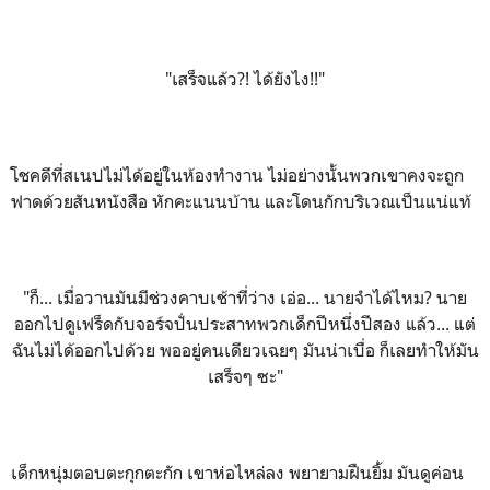
"เสร็จแล้ว?! ได้ยังไง!!"
โชคดีที่สเนปไม่ได้อยู่ในห้องทำงาน ไม่อย่างนั้นพวกเขาคงจะถูก
ฟาดด้วยสันหนังสือ หักคะแนนบ้าน และโดนกักบริเวณเป็นแน่แท้
"ก็... เมื่อวานมันมีช่วงคาบเช้าที่ว่าง เอ่อ... นายจำได้ไหม? นาย
ออกไปดูเฟร็ดกับจอร์จปั่นประสาทพวกเด็กปีหนึ่งปีสอง แล้ว... แต่
ฉันไม่ได้ออกไปด้วย พออยู่คนเดียวเฉยๆ มันน่าเบื่อ ก็เลยทำให้มัน
เสร็จๆ ซะ"
เด็กหนุ่มตอบตะกุกตะกัก เขาห่อไหล่ลง พยายามฝืนยิ้ม มันดูค่อน