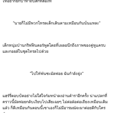
ให้อยากยกบาทาถีบสักทีสองที
"นายก็ไม่มีพวกโทรลเด็กเดินตามเหมือนกันนั่นแหละ"
เด็กหนุ่มบ้านกริฟฟินดอร์พูดโดยที่เผลอนึกถึงภาพของคู่หูแครบ
และกอยล์ในชุดโทรลไปด้วย
"ไปให้พ้นซะมัลฟอย ฉันกำลังยุ่ง"
แฮร์รี่ตอบปัดอย่างไม่ใส่ใจก้มหน้าลงอ่านตำราอีกครั้ง น่าแปลกที่
คราวนี้มัลฟอยกลับเงียบไปเสียเฉยๆ ไม่ต่อล้อต่อเถียงเหมือนเดิม
แล้ว ก็ดีเหมือนกันตอนนี้เขาเองก็ไม่มีอารมณ์จะมาต่อยตีกับใคร