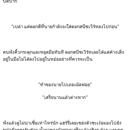
ปิดปาก
"เปล่า แค่ตลกดีที่นายกำลังจะใส่ดอกสนีซเวิร์ทลงไปก่อน"
คนฟังคิ้วกระตุกและหยุดมือทันที ดอกสนีชเวิร์ทเลยได้แต่ค้างเติ่ง
อยู่ในมือไม่ได้ลงไปอยู่ในหม้ออย่างที่ควรจะเป็น
"ทำของนายไปเถอะมัลฟอย"
"เสร็จนานแล้วต่างหาก"
ฟังแล้วดูไม่น่าเชื่อเท่าไหร่นัก แฮร์รี่เลยเขย่งตัวชะเง้อมองไปยัง
หม้อฝั่งตรงกันข้าม น้ำยาของมัลฟอยเสร็จแล้วจริงๆ ด้วย แถมถูก