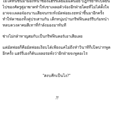
ไม่ได้หันขึ้นมามองหน้าของแฮร์รี่เลยแม้แต่น้อย ปฏิกิริยาที่เปลี่ยน
ไปของศัตรูคู่อาฆาตทำให้เขาเผลอตัวจ้องอีกฝ่ายโดยที่ไม่ได้ตั้งใจ
อาจจะเผลอจ้องนานเสียจนกระทั่งมัลฟอยเงยหน้าขึ้นมาอีกครั้ง
ทำให้ตาของทั้งคู่ประสานกัน เด็กหนุ่มบ้านกริฟฟินดอร์รีบก้มหน้า
หลบดวงตาคมสีเทาที่กำลังมองมาทันที
ช่างไม่กล้าหาญสมกับเป็นกริฟฟินดอร์เอาเสียเลย
แต่มัลฟอยก็คือมัลฟอยเงียบได้เพียงแค่ไม่ถึงห้าวินาทีก็เปิดปากพูด
อีกครั้ง แฮร์รี่เองก็ดันเผลอรอฟังว่าอีกฝ่ายจะพูดอะไร
"สงบศึกเป็นไง?"
?!