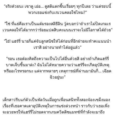
"จริงด้วยนะ เขาดู เอ่อ... ดูสติแตกขึ้นเรื่อยๆ ทุกปีเลย ว่าแต่รอบนี้
พวกเธอแข่งกับเรเวนคลอใช่ไหม?"
"ใช่ ที่แย่คือเราเป็นแต้มรองสลิธีลิน วู้ดบอกว่าถ้าเราไม่ปิดเกมเร
เวนคลอให้ได้มากกว่าร้อยแปดสิบคะแนนเราจะไม่มีโอกาสได้ถ้วย"
"โธ่! แฮร์รี่ นายก็แค่จับลูกสนิชให้ได้ก่อนที่อีกฝ่ายจะทำคะแนนนำ
เราสิ อย่างนายทำได้อยู่แล้ว"
"รอน เธอต้องคิดถึงความเป็นไปได้อื่นด้วยสิ อย่างถ้าเกิดแฮร์รี่
บาดเจ็บขึ้นมาล่ะ? ฉันไม่ได้หมายความว่าแฮร์รี่จะเกิดอุบัติเหตุ
หรืออะไรหรอกนะ แต่จากหลายๆ เหตุการณ์ที่ผ่านมามันก็... เฉียด
ฉิวอยู่นะ"
เด็กสาวรีบแก้ตัวเป็นพัลวันเมื่อถูกเพื่อนสนิททั้งสองจ้องเขม็งมอง
เรื่องที่เธอคาดเดาอุบัติเหตุในการแข่งล่วงหน้า ราวกับว่าเธอเพิ่ง
จะอวยพรให้แฮร์รี่ไม่รอดจากเกมควิดดิชแมทซ์ที่กำลังจะมาถึง