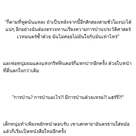
"ก็ตามที่พูดนั่นแหละ ถ้าเป็นหลังจากนี้อีกสักสองสามชั่วโมงน่ะได้
แน่ๆ อีกอย่างฉันต้องตรวจทานเรียงความการบ้านประวัติศาสตร์
เวทมนตร์ซ้ำด้วย ฉันไม่ค่อยไม่มั่นใจกับมันเท่าไหร่"
และพ่อหนุ่มผมแดงแห่งกริฟฟินดอร์ก็แหกปากอีกครั้ง ด้วยใบหน้า
ที่ตื่นตกใจกว่าเดิม
"การบ้าน? การบ้านอะไร?! มีการบ้านด้วยเหรอ?! แฮร์รี่?!"
เด็กหนุ่มทำเพียงพยักหน้าตอบรับ เขาเสกคาถาอันตรธานใส่หม้อ
แล้วก็เริ่มเปิดหนังสือใหม่อีกครั้ง