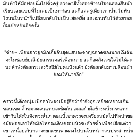
มันทำให้มัลฟอยนิ่งไปชั่วครู่ ดวงตาสีทั้งสองข้างหรี่ลงแสดงสีหน้า
เรียบเฉยแบบที่ไม่เคยเป็นมาก่อน แต่ก็แค่ครู่เดียวเท่านั้น ไม่ทัน
ไรบนใบหน้าก็เปลี่ยนกลับไปเป็นเย่อหยิ่ง และฉาบทับไว้ด้วยรอย
ยิ้มเย้ยหยันอีกครั้ง
"ช่าย~ เพื่อนสาวลูกมักเกิ้ลอันสุดแสนจะชาญฉลาดของนาย ถึงฉัน
จะไม่ชอบยัยเลื-ยัยเกรนเจอร์เพื่อนนาย แต่ก็อดสังเวชใจไม่ได้ละ
นะ ลำพังต้องกระเตงวีสลีย์ไปคนนึงแล้ว ยังต้องกลับมาเปลี่ยนผ้า
อ้อมให้นายอีก"
คราวนี้เด็กหนุ่มเบิกตาโพลงเมื่อรู้สึกว่ากำลังถูกเหยียดหยามเกิน
ขอบเขต คิ้วขมวดจนแทบจะชิดกัน เผลอกำมือข้างหนึ่งกระแทก
เข้ากับโต๊ะในจังหวะสั้นๆ ตอนนี้เขาควรจะเหวี่ยงหมัดไปที่หน้าขอ
งมัลฟอยเอาให้หม้อไหกระเด็นครอบหัวซะด้วยซ้ำ เพียงเสียแต่ว่า
เขาเหนื่อยเกินกว่าจะยกแขนฟาดลงไปบนใบหน้ากวนประสาทนั่น