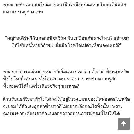
พูดอย่างชัดเจน มันใกล้มากจนรู้สึกได้ถึงทุกลมหายใจอุ่นที่สัมผัส
แผ่วแนบอยู่ข้างแก้ม
"หญ้าสเคิร์ฟวีกับดอกสนีซเวิร์ท มันเหมือนกันตรงไหน? แล้วเขา
ให้ใช้แค่นี้นายก็กำซะเต็มมือ โง่หรือเปล่าเนี่ยพอตเตอร์?"
พอถูกด่าอารมณ์หลากหลายก็เริ่มแทรกเข้ามา ทั้งอาย ทั้งหงุดหงิด
ทั้งโมโห ทั้งสับสน ทั้งใจเต้น คนเราจะสามารถรับความรู้สึก
ทั้งหมดนี้ได้ในครั้งเดียวจริงๆ น่ะเหรอ?
สำหรับแฮร์รี่เขาทำไม่ได้ จะให้อยู่ในวงแขนของมัลฟอยต่อไปหรือ
จะยอมให้ตัวเองถูกด่าซ้ำซากก็ไม่อยากเลือกอะไรทั้งนั้น เพราะ
ฉะนั้นเขาจะต้องเอาตัวเองออกจากสถานการณ์ตรงนี้ไปให้ได้