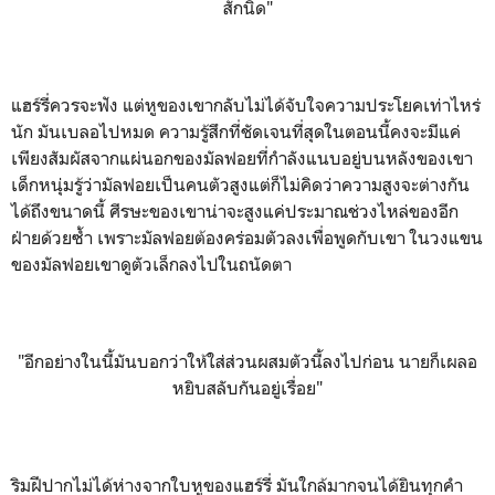
สักนิด"
แฮร์รี่ควรจะฟัง แต่หูของเขากลับไม่ได้จับใจความประโยคเท่าไหร่
นัก มันเบลอไปหมด ความรู้สึกที่ชัดเจนที่สุดในตอนนี้คงจะมีแค่
เพียงสัมผัสจากแผ่นอกของมัลฟอยที่กำลังแนบอยู่บนหลังของเขา
เด็กหนุ่มรู้ว่ามัลฟอยเป็นคนตัวสูงแต่ก็ไม่คิดว่าความสูงจะต่างกัน
ได้ถึงขนาดนี้ ศีรษะของเขาน่าจะสูงแค่ประมาณช่วงไหล่ของอีก
ฝ่ายด้วยซ้ำ เพราะมัลฟอยต้องคร่อมตัวลงเพื่อพูดกับเขา ในวงแขน
ของมัลฟอยเขาดูตัวเล็กลงไปในถนัดตา
"อีกอย่างในนี้มันบอกว่าให้ใส่ส่วนผสมตัวนี้ลงไปก่อน นายก็เผลอ
หยิบสลับกันอยู่เรื่อย"
ริมฝีปากไม่ได้ห่างจากใบหูของแฮร์รี่ มันใกล้มากจนได้ยินทุกคำ