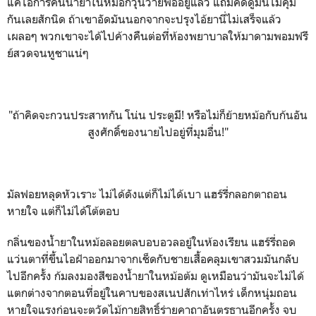
แค่ไอ้การคนน้ำยาในหม้อก็วุ่นวายพออยู่แล้ว แถมคิดดูมันไม่คุ้ม
กันเลยสักนิด ถ้าเขาอัดมันนอกจากจะปรุงไอ้ยานี่ไม่เสร็จแล้ว
เผลอๆ พวกเขาจะได้ไปค้างคืนต่อที่ห้องพยาบาลให้มาดามพอมฟรี
ย์สวดจนหูชาแน่ๆ
"ถ้าคิดจะกวนประสาทกัน โน่น ประตูมี! หรือไม่ก็ย้ายหม้อกับก้นอัน
สูงศักดิ์ของนายไปอยู่ที่มุมอื่น!"
มัลฟอยหลุดหัวเราะ ไม่ได้ดังแต่ก็ไม่ได้เบา แฮร์รี่กลอกตาถอน
หายใจ แต่ก็ไม่ได้โต้ตอบ
กลิ่นของน้ำยาในหม้อลอยตลบอบอวลอยู่ในห้องเรียน แฮร์รี่ถอด
แว่นตาที่ขึ้นไอฝ้าออกมาจากเช็ดกับชายเสื้อคลุมเขาสวมมันกลับ
ไปอีกครั้ง ก้มลงมองสีของน้ำยาในหม้อต้ม ดูเหมือนว่ามันจะไม่ได้
แตกต่างจากตอนที่อยู่ในคาบของสเนปสักเท่าไหร่ เด็กหนุ่มถอน
หายใจแรงก่อนจะตวัดไม้กายสิทธิ์ร่ายคาถาอันตรธานอีกครั้ง จบ