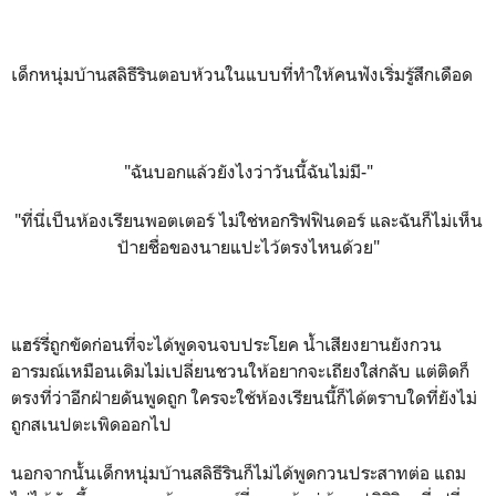
เด็กหนุ่มบ้านสลิธีรินตอบห้วนในแบบที่ทำให้คนฟังเริ่มรู้สึกเดือด
"ฉันบอกแล้วยังไงว่าวันนี้ฉันไม่มี-"
"ที่นี่เป็นห้องเรียนพอตเตอร์ ไม่ใช่หอกริฟฟินดอร์ และฉันก็ไม่เห็น
ป้ายชื่อของนายแปะไว้ตรงไหนด้วย"
แฮร์รี่ถูกขัดก่อนที่จะได้พูดจนจบประโยค น้ำเสียงยานยังกวน
อารมณ์เหมือนเดิมไม่เปลี่ยนชวนให้อยากจะเถียงใส่กลับ แต่ติดก็
ตรงที่ว่าอีกฝ่ายดันพูดถูก ใครจะใช้ห้องเรียนนี้ก็ได้ตราบใดที่ยังไม่
ถูกสเนปตะเพิดออกไป
นอกจากนั้นเด็กหนุ่มบ้านสลิธีรินก็ไม่ได้พูดกวนประสาทต่อ แถม