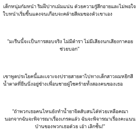
เด็กหนุ่มก้มหน้า ริมฝีปากเม้มแน่น ด้วยความรู้สึกอายและไม่พอใจ
ใบหน้าเริ่มขึ้นแดงจนเกือบจะคล้ายสีผมของตัวเขาเอง
"มะรืนนี้จะเป็นการสอบจริง ไม่มีตำรา ไม่มีเสียงนกเสียงกาคอย
ช่วยบอก"
เขาพูดประโยคนี้และเจาะจงปรายสายตาไปทางเด็กสาวผมหยิกสี
น้ำตาลที่ยืนนิ่งอยู่ข้างเพื่อนชายผู้โชคร้ายทั้งสองคนของเธอ
"ถ้าพวกเธอคนไหนยังทำน้ำยาจิตสับสนได้ห่วยเหลือคณา
นอกจากฉันจะพิจารณาเรื่องเกรดแล้ว
ฉันจะพิจารณาเรื่องคะแนน
บ้านของพวกเธอด้วย เอ้า เลิกชั้น!
"