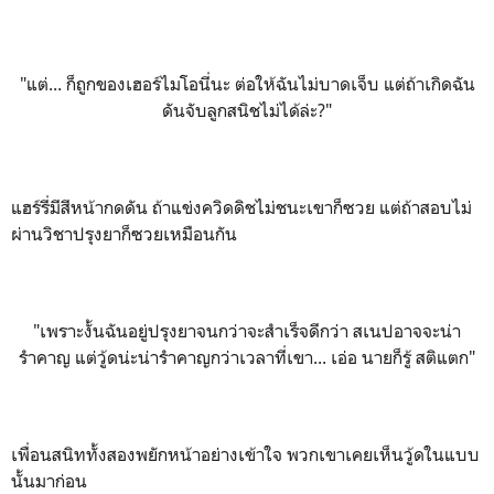
"แต่... ก็ถูกของเฮอร์ไมโอนี่นะ ต่อให้ฉันไม่บาดเจ็บ แต่ถ้าเกิดฉัน
ดันจับลูกสนิชไม่ได้ล่ะ?"
แฮร์รี่มีสีหน้ากดดัน ถ้าแข่งควิดดิชไม่ชนะเขาก็ซวย แต่ถ้าสอบไม่
ผ่านวิชาปรุงยาก็ซวยเหมือนกัน
"เพราะงั้นฉันอยู่ปรุงยาจนกว่าจะสำเร็จดีกว่า สเนปอาจจะน่า
รำคาญ แต่วู้ดน่ะน่ารำคาญกว่าเวลาที่เขา... เอ่อ นายก็รู้ สติแตก"
เพื่อนสนิททั้งสองพยักหน้าอย่างเข้าใจ พวกเขาเคยเห็นวู้ดในแบบ
นั้นมาก่อน