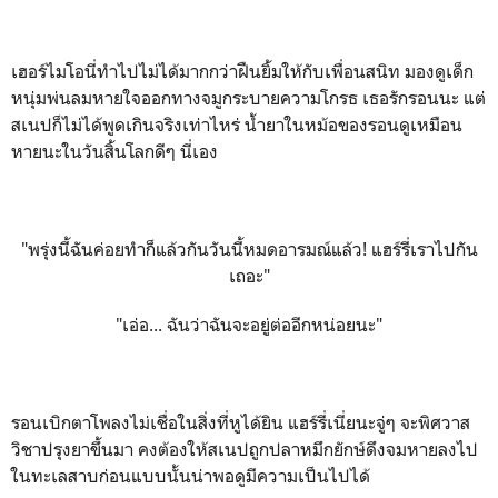
เฮอร์ไมโอนี่ทำไปไม่ได้มากกว่าฝืนยิ้มให้กับเพื่อนสนิท มองดูเด็ก
หนุ่มพ่นลมหายใจออกทางจมูกระบายความโกรธ เธอรักรอนนะ แต่
สเนปก็ไม่ได้พูดเกินจริงเท่าไหร่ น้ำยาในหม้อของรอนดูเหมือน
หายนะในวันสิ้นโลกดีๆ นี่เอง
"พรุ่งนี้ฉันค่อยทำก็แล้วกันวันนี้หมดอารมณ์แล้ว! แฮร์รี่เราไปกัน
เถอะ"
"เอ่อ... ฉันว่าฉันจะอยู่ต่ออีกหน่อยนะ"
รอนเบิกตาโพลงไม่เชื่อในสิ่งที่หูได้ยิน แฮร์รี่เนี่ยนะจู่ๆ จะพิศวาส
วิชาปรุงยาขึ้นมา คงต้องให้สเนปถูกปลาหมึกยักษ์ดึงจมหายลงไป
ในทะเลสาบก่อนแบบนั้นน่าพอดูมีความเป็นไปได้