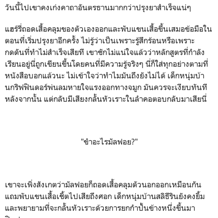
วันนี้ไปเขาคงเก่งคาถาอันตรธานมากกว่าปรุงยาสำเร็จแน่ๆ
แฮร์รี่ถอดเสื้อคลุมของตัวเองออกและพับแขนเสื้อขึ้นเสมอข้อมือใน
ตอนที่เริ่มปรุงยาอีกครั้ง ไม่รู้ว่าเป็นเพราะรู้สึกร้อนหรือเพราะ
กดดันที่ทำไม่สำเร็จเสียที เขาชักไม่แน่ใจแล้วว่าหลักสูตรที่กำลัง
เรียนอยู่นี่ถูกเขียนขึ้นโดยคนที่มีความรู้จริงๆ นี่ก็ใส่ทุกอย่างตามที่
หนังสือบอกแล้วนะ ไม่เข้าใจว่าทำไมมันถึงยังไม่ได้ เด็กหนุ่มบ้า
นกริฟฟินดอร์พ่นลมหายใจแรงออกทางจมูก มันควรจะเงียบทันที
หลังจากนั้น แต่กลับมีเสียงกลั้นหัวเราะในลำคอตอบกลับมาเสียนี่
"ขำอะไรมัลฟอย?"
เขาจะเพิ่งสังเกตว่ามัลฟอยก็ถอดเสื้อคลุมตัวนอกออกเหมือนกัน
แถมพับแขนเสื้อเชิ้ตไปเสียถึงศอก เด็กหนุ่มบ้านสลิธีรินยังคงยิ้ม
และพยายามที่จะกลั้นหัวเราะด้วยการยกกำปั้นข้างหนึ่งขึ้นมา