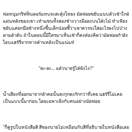
พ่อหนุ่มกริฟฟินดอร์แทบจะสะดุ้งโหยง มัลฟอยขยับแนบตัวเข้าใกล้
แผ่นหลังของเขา เท้าแขนทั้งสองข้างวางมือลงบนโต๊ะไม้ ทำเพียง
ขยับแค่ยกมือข้างหนึ่งขึ้นเล็กน้อยชี้ว่าเขาควรจะใส่อะไรลงไปบ้าง
ตามลำดับ ถ้าในตอนนี้มีใครมาเห็นเข้าก็คงต้องคิดว่ามัลฟอยกำลัง
โอบแฮร์รี่จากทางด้านหลังเป็นแน่แท้
"ละ-ละ... แล้วนายรู้ได้ยังไง?"
น้ำเสียงที่ออกมาจากลำคอนั้นตะกุกตะกักกว่าที่เคย แฮร์รี่ไม่เคย
เป็นแบบนี้มาก่อน โดยเฉพาะยิ่งกับคนอย่างมัลฟอย
"ก็ดูรูปในหนังสือสิ สีของนายไม่เหมือนกับสีที่อธิบายในหนังสือเลย