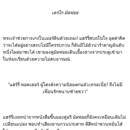
เดรโก มัลฟอย
พระเจ้าช่วยกางเกงในเมอร์ลินด้วยเถอะ! แฮร์รี่สบถในใจ อุตส่าคิด
ว่าจะได้อยู่อย่างสงบไม่มีใครรบกวน ก็ดันมีไอ้ตัวน่ารำคาญอันดับ
หนึ่งโผล่มาซะได้ เขามองดูมัลฟอยเดินเยื้องย่างจากประตูเข้ามา
ในห้องเรียนด้วยความไม่สบอารมณ์
"แฮร์รี่ พอตเตอร์ ผู้โด่งดังความนิยมตกแล้วเหรอเนี่ย? ถึงไม่มี
เพื่อนรักขนาบซ้ายขวา"
แฮร์รี่เงยหน้าจากหนังสือขึ้นมองคู่อริ มัลฟอยก็ยังคงเหมือนเดิมไม่
เปลี่ยนแปลง ชอบทำเสียงยานกวนประสาท ตีสีหน้าชวนหมั่นไส้