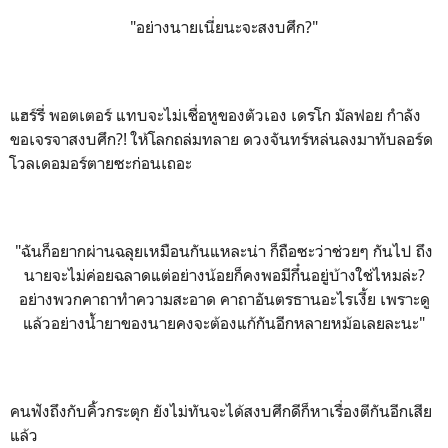
"อย่างนายเนี่ยนะจะสงบศึก?"
แฮร์รี่ พอตเตอร์ แทบจะไม่เชื่อหูของตัวเอง เดรโก มัลฟอย กำลัง
ขอเจรจาสงบศึก?! ให้โลกถล่มทลาย ดวงจันทร์หล่นลงมาทับลอร์ด
โวลเดอมอร์ตายซะก่อนเถอะ
"ฉันก็อยากผ่านฉลุยเหมือนกันแหละน่า ก็ถือซะว่าช่วยๆ กันไป ถึง
นายจะไม่ค่อยฉลาดแต่อย่างน้อยก็คงพอมีกึ๋นอยู่บ้างใช่ไหมล่ะ?
อย่างพวกคาถาทำความสะอาด คาถาอันตรธานอะไรเงี้ย เพราะดู
แล้วอย่างน้ำยาของนายคงจะต้องแก้กันอีกหลายหม้อเลยละนะ"
คนฟังถึงกับคิ้วกระตุก ยังไม่ทันจะได้สงบศึกดีก็หาเรื่องตีกันอีกเสีย
แล้ว