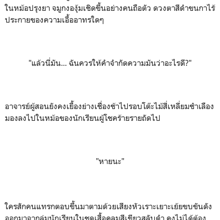
ในหม้อปรุงยา จมูกงองุ้มเชิดขึ้นอย่างคนถือตัว ดวงตาสีดำขนกาไร้
ประกายของความเอื้ออาทรใดๆ
"แล้วนี่มัน... ฉันควรให้คำจำกัดความมันว่าอะไรดี?"
อาจารย์ผู้สอนยังคงเยื้องย่างเชื่องช้าไปรอบโต๊ะไม้สี่เหลี่ยมชำเลือง
มองลงไปในหม้อของนักเรียนผู้โชคร้ายรายถัดไป
"
หายนะ"
ใครสักคนแทรกตอบขึ้นมาตามด้วยเสียงหัวเราะเยาะเย้ยขบขันดัง
ออกมาจากลุ่มนักเรียนในชุดเสื้อคลุมสีเขียวสลับดำ คงไม่ได้ต้อง