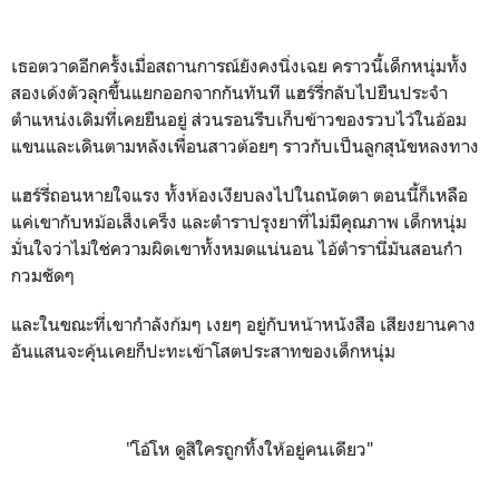
เธอตวาดอีกครั้งเมื่อสถานการณ์ยังคงนิ่งเฉย คราวนี้เด็กหนุ่มทั้ง
สองเด้งตัวลุกขึ้นแยกออกจากกันทันที แฮร์รี่กลับไปยืนประจำ
ตำแหน่งเดิมที่เคยยืนอยู่ ส่วนรอนรีบเก็บข้าวของรวบไว้ในอ้อม
แขนและเดินตามหลังเพื่อนสาวต้อยๆ ราวกับเป็นลูกสุนัขหลงทาง
แฮร์รี่ถอนหายใจแรง ทั้งห้องเงียบลงไปในถนัดตา ตอนนี้ก็เหลือ
แค่เขากับหม้อเส็งเคร็ง และตำราปรุงยาที่ไม่มีคุณภาพ เด็กหนุ่ม
มั่นใจว่าไม่ใช่ความผิดเขาทั้งหมดแน่นอน ไอ้ตำรานี่มันสอนกำ
กวมชัดๆ
และในขณะที่เขากำลังก้มๆ เงยๆ อยู่กับหน้าหนังสือ เสียงยานคาง
อันแสนจะคุ้นเคยก็ปะทะเข้าโสตประสาทของเด็กหนุ่ม
"โอ้โห ดูสิใครถูกทิ้งให้อยู่คนเดียว"