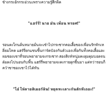
ข้างกระอักกระอ่วนเพราะความรู้สึกผิด
"แฮร์รี่! นาย มัน เพื่อน ทรยศ!"
รอนตะโกนลั่นหมายมั่นจะเข้าไปกระชากคอเสื้อของเพื่อนรักหักเห
ลี่ยมโหด แฮร์รี่ยกแขนขึ้นการ์ดป้องกันตัวเองเพื่อกันทั้งคอเสื้อและ
ผมของเขาที่รอนพยายามจะกระชาก สองสิงห์หนุ่มตะลุมตุมบอลจน
ล้มลงไปนอนกับพื้น แฮร์รี่พยายามจะตะกายลุกขึ้นมา แต่ทว่ารอนก็
คว้าขาของเขาไว้ได้ทัน
"โอ้ ให้ตายสิเมอร์ลิน! หยุดทะเลาะกันสักทีเถอะ!"