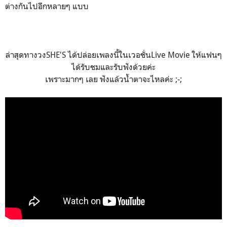
ต่างกันไปอีกหลายๆ แบบ
ล่าสุดทางวงSHE'S ได้ปล่อยเพลงนี้ในเวอชั่นLive Movie ให้แฟนๆ
ได้รับชมและรับฟังด้วยค่ะ
เพราะมากๆ เลย ฟังแล้วน้ำตาจะไหลค่ะ ;-;