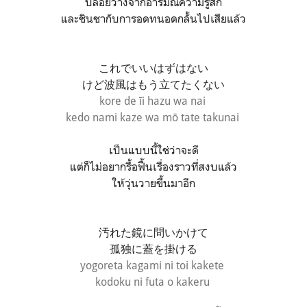
ปล่อยวางจากอารมณ์ความรู้สึก
และชินชากับการอดทนอดกลั้นไปเสียแล้ว
これでいいはずはない
けど波風はもう立てたくない
kore de īi hazu wa nai
kedo nami kaze wa mō tate takunai
เป็นแบบนี้ใช่ว่าจะดี
แต่ก็ไม่อยากรื้อฟื้นเรื่องราวที่สงบแล้ว
ให้วุ่นวายขึ้นมาอีก
汚れた鏡に問いかけて
孤独に蓋を掛ける
yogoreta kagami ni toi kakete
kodoku ni futa o kakeru