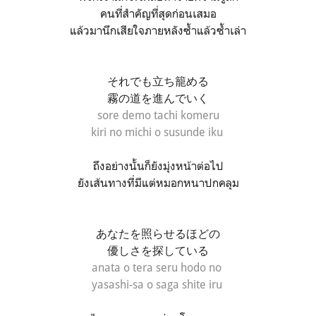
คนที่สำคัญที่สุดก่อนเสมอ
แล้วมานึกเสียใจภายหลังซ้ำแล้วซ้ำเล่า
それでも立ち籠める
霧の道を進んでいく
sore demo tachi komeru
kiri no michi o susunde iku
ถึงอย่างนั้นก็ยังมุ่งหน้าต่อไป
ยังเส้นทางที่มีแต่หมอกหนาปกคลุม
あなたを照らせるほどの
優しさを探している
anata o tera seru hodo no
yasashi-sa o saga shite iru