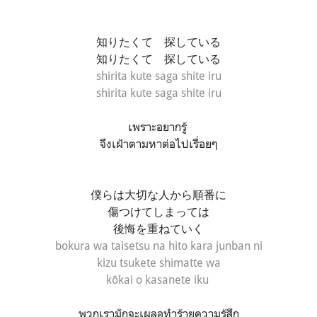
知りたくて 探している
知りたくて 探している
shirita kute
saga shite iru
shirita kute saga shite iru
เพราะอยากรู้
จึงเฝ้าตามหาต่อไปเรื่อยๆ
僕らは大切な人から順番に
傷つけてしまっては
後悔を重ねていく
bokura wa taisetsu na hito kara junban ni
kizu tsukete shimatte wa
kōkai o kasanete iku
พวกเรามักจะเผลอทำร้ายความรู้สึก