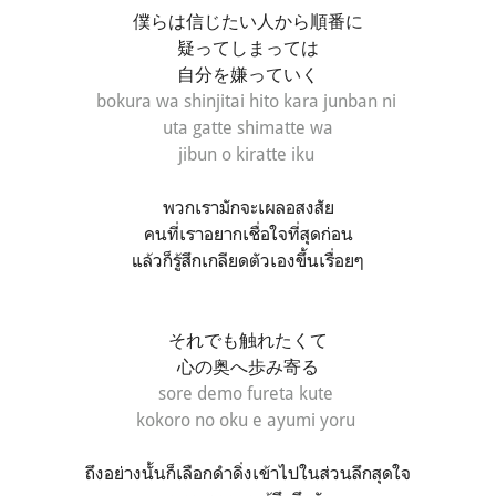
僕らは信じたい人から順番に
疑ってしまっては
自分を嫌っていく
bokura wa shinjitai hito kara junban ni
uta gatte shimatte wa
jibun o kiratte iku
พวกเรามักจะเผลอสงสัย
คนที่เราอยากเชื่อใจที่สุดก่อน
แล้วก็รู้สึกเกลียดตัวเองขึ้นเรื่อยๆ
それでも触れたくて
心の奥へ歩み寄る
sore demo fureta kute
kokoro no oku e ayumi yoru
ถึงอย่างนั้นก็เลือกดำดิ่งเข้าไปในส่วนลึกสุดใจ