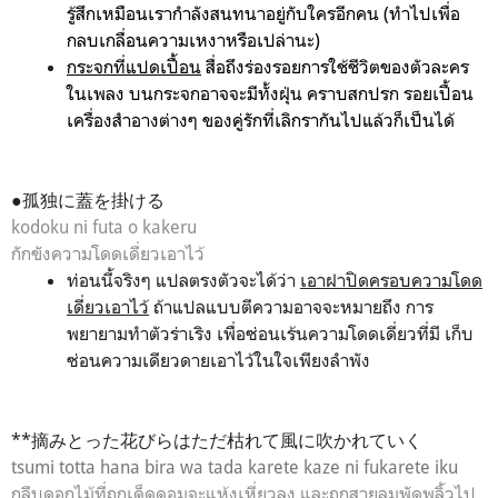
รู้สึกเหมือนเรากำลังสนทนาอยู่กับใครอีกคน (ทำไปเพื่อ
กลบเกลื่อนความเหงาหรือเปล่านะ)
กระจกที่แปดเปื้อน
สื่อถึงร่องรอยการใช้ชีวิตของตัวละคร
ในเพลง บนกระจกอาจจะมีทั้งฝุ่น คราบสกปรก รอยเปื้อน
เครื่องสำอางต่างๆ ของคู่รักที่เลิกรากันไปแล้วก็เป็นได้
●孤独に蓋を掛ける
kodoku ni futa o kakeru
กักขังความโดดเดี่ยวเอาไว้
ท่อนนี้จริงๆ แปลตรงตัวจะได้ว่า
เอาฝาปิดครอบความโดด
เดี่ยวเอาไว้
ถ้าแปลแบบตีความอาจจะหมายถึง การ
พยายามทำตัวร่าเริง เพื่อซ่อนเร้นความโดดเดี่ยวที่มี เก็บ
ซ่อนความเดียวดายเอาไว้ในใจเพียงลำพัง
**摘みとった花びらはただ枯れて風に吹かれていく
tsumi totta hana bira wa
tada karete kaze ni fukarete iku
กลีบดอกไม้ที่ถูกเด็ดดอมจะแห้งเหี่ยวลง และถูกสายลมพัดพลิ้วไป