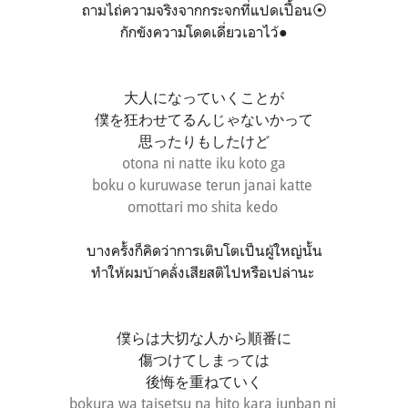
ถามไถ่ความจริงจากกระจกที่แปดเปื้อน⦿
กักขังความโดดเดี่ยวเอาไว้●
大人になっていくことが
僕を狂わせてるんじゃないかって
思ったりもしたけど
otona ni natte iku koto ga
boku o kuruwase terun janai katte
omottari mo shita kedo
บางครั้งก็คิดว่าการเติบโตเป็นผู้ใหญ่นั้น
ทำให้ผมบ้าคลั่งเสียสติไปหรือเปล่านะ
僕らは大切な人から順番に
傷つけてしまっては
後悔を重ねていく
bokura wa taisetsu na hito kara junban ni