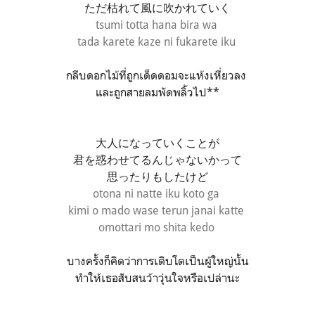
ただ枯れて風に吹かれていく
tsumi totta hana bira wa
tada karete kaze ni fukarete iku
กลีบดอกไม้ที่ถูกเด็ดดอมจะแห้งเหี่ยวลง
และถูกสายลมพัดพลิ้วไป**
大人になっていくことが
君を惑わせてるんじゃないかって
思ったりもしたけど
otona ni natte iku koto ga
kimi o mado wase terun janai katte
omottari mo shita kedo
บางครั้งก็คิดว่าการเติบโตเป็นผู้ใหญ่นั้น
ทำให้เธอสับสนว้าวุ่นใจหรือเปล่านะ