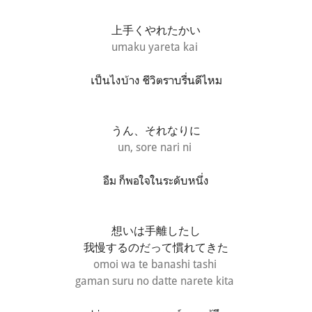
上手くやれたかい
umaku yareta kai
เป็นไงบ้าง ชีวิตราบรื่นดีไหม
うん、それなりに
un, sore nari ni
อืม ก็พอใจในระดับหนึ่ง
想いは手離したし
我慢するのだって慣れてきた
omoi wa te banashi tashi
gaman suru no datte narete kita