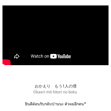
おかえり もう1人の僕
Okaeri mō hitori no boku
ยินดีต้อนรับกลับบ้านนะ ตัวผมอีกคน*