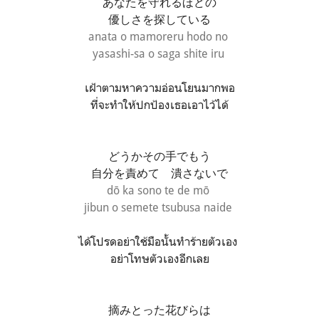
あなたを守れるほどの
優しさを探している
anata o mamoreru hodo no
yasashi-sa o saga shite iru
เฝ้าตามหาความอ่อนโยนมากพอ
ที่จะทำให้ปกป้องเธอเอาไว้ได้
どうかその手でもう
自分を責めて 潰さないで
dō ka sono te de mō
jibun o semete tsubusa naide
ได้โปรดอย่าใช้มือนั้นทำร้ายตัวเอง
อย่าโทษตัวเองอีกเลย
摘みとった花びらは