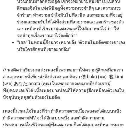
หวนกลับมาอีกครั้งอยู่ดี เขาจึงพยายามค้นเข้าไปในส่วน
ลึกของจิตใจ เพ่งพินิจดูทั้งความทรงจำดีๆ และความทรง
จำร้ายๆ ทำความเข้าใจมันไปทีละนิด และพยายามที่จะอยู่
ร่วมและยอมรับให้ได้ทั้งส่วนที่สวยงามและแตกร้าวของตัว
เอง เหมือนที่เรียวมะผู้แต่งเพลงนี้ให้สัมภาษณ์ไว้ว่า "ให้
จดจำทุกเรื่องราวเอาไว้จะดีกว่า"
"เธอ" ในท่อนนี้จึงน่าจะหมายถึง "ตัวตนในอดีตของเขาเอง
หรือใครสักคนที่เขาอยากลืม"
// พอคิดว่าเรียวมะแต่งเพลงนี้เพราะอยากให้ความรู้สึกเหมือนเรา
อ่านจดหมายที่เขียงส่งถึงตัวเอง เลยคิดว่า 僕;boku (ผม) 君;kimi
(เธอ) あなた;anata (คุณ) ในเพลงอาจจะหมายถึงตัวเรา(ผู้
ฟัง)หมดเลยก็ได้ เนื้อเพลงบางท่อนก็ให้ความรู้สึกเหมือนตัวเองใน
ปัจจุบันพูดคุยกับตัวเองในอดีต
เพลงนี้น่าสนใจในแง่ที่ว่า ถ้าตีความตามเนื้อเพลงจะได้แบบหนึ่ง
ถ้าตีความตามMV จะได้อีกแบบหนึ่ง และถ้าตีความตาม
ประสบการณ์ในชีวิตของผู้ฟังแต่ละคน ก็จะได้มุมมองที่หลากหลาย