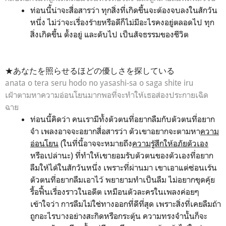
ท่อนนี้น่าจะสื่อสารว่า ทุกสิ่งที่เกิดขึ้นจะต้องจบลงในสักวัน
หนึ่ง ไม่ว่าจะเรื่องร้ายหรือดีก็ไม่มีอะไรคงอยู่ตลอดไป ทุก
สิ่งเกิดขึ้น ตั้งอยู่ และดับไป เป็นสัจธรรมของชีวิต
★あなたを照らせるほどの優しさを探している
anata o tera seru hodo no
yasashi-sa o saga shite iru
เฝ้าตามหาความอ่อนโยนมากพอที่จะทำให้เธอส่องประกายเฉิด
ฉาย
ท่อนนี้คิดว่า คนเรามีทั้งตัวตนที่อยากลืมกับตัวตนที่อยาก
จำ เพลงอาจจะอยากสื่อสารว่า ตัวเขาอยากจะตามหา
ความ
อ่อนโยน
(ในที่นี้อาจจะหมายถึง
ความรู้สึกให้อภัยตัวเอง
หรือเปล่านะ) ที่ทำให้เขายอมรับตัวตนของตัวเองที่อยาก
ลืมให้ได้ในสักวันหนึ่ง เพราะที่ผ่านมา เขาเอาแต่ซ่อนเร้น
ตัวตนที่อยากลืมเอาไว้ พยายามทำเป็นลืม ไม่อยากขุดคุ้ย
รื้อฟื้นเรื่องราวในอดีต เหมือนตัวละครในเพลงค่อยๆ
เข้าใจว่า การลืมไม่ใช่ทางออกที่ดีที่สุด เพราะสิ่งที่เคยลืมถ้า
ถูกอะไรบางอย่างสะกิดหรือกระตุ้น ความทรงจำนั้นก็จะ