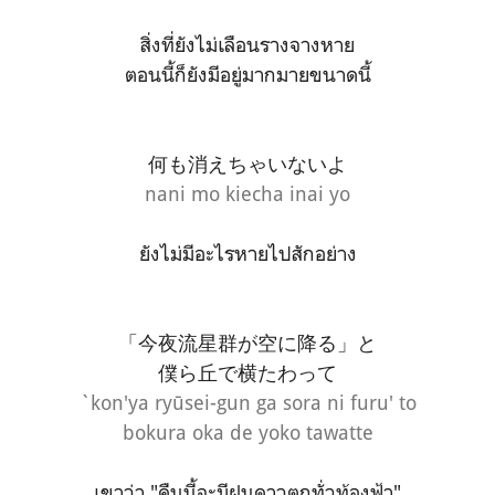
สิ่งที่ยังไม่เลือนรางจางหาย
ตอนนี้ก็ยังมีอยู่มากมายขนาดนี้
何も消えちゃいないよ
nani mo kiecha inai yo
ยังไม่มีอะไรหายไปสักอย่าง
「今夜流星群が空に降る」と
僕ら丘で横たわって
`kon'ya ryūsei-gun ga sora ni furu' to
bokura oka de yoko tawatte
เขาว่า "คืนนี้จะมีฝนดาวตกทั่วท้องฟ้า"