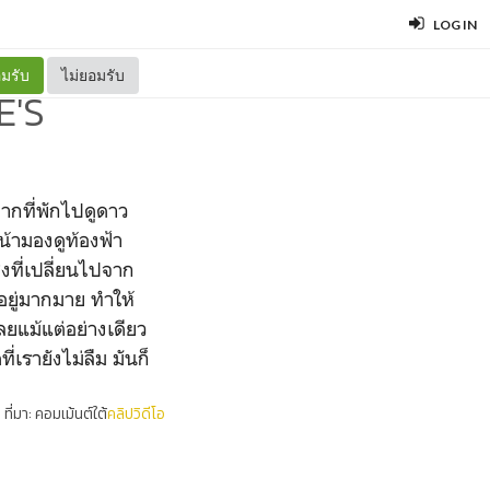
LOG IN
มรับ
ไม่ยอมรับ
E'S
จากที่พักไปดูดาว
้ามองดูท้องฟ้า
งที่เปลี่ยนไปจาก
อยู่มากมาย ทำให้
ปเลยแม้แต่อย่างเดียว
่เรายังไม่ลืม มันก็
"
ที่มา: คอมเม้นต์ใต้
คลิปวิดีโอ