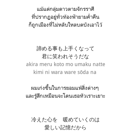
แม้แต่กลุ่มดาวตามจักรราศี
ที่ปรากฏอยู่ทั่วท้องฟ้ายามค่ำคืน
ก็ถูกเมืองที่ไม่หลับใหลบดบังเอาไว้
諦める事も上手くなって
君に笑われそうだな
akira meru koto mo umaku natte
kimi ni wara ware sōda na
ผมเก่งขึ้นในการยอมแพ้สิ่งต่างๆ
และรู้สึกเหมือนจะโดนเธอหัวเราะเยาะ
冷えた心を 暖めていくのは
愛しい記憶だから