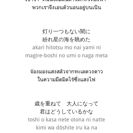
พวกเราจึงเอนตัวนอนอยู่บนเนิน
灯り一つもない闇に
紛れ星の海を眺めた
akari hitotsu mo nai yami ni
magire-boshi no umi o naga meta
จ้องมองแสงสลัวจากทะเลดวงดาว
ในความมืดมิดไร้ซึ่งแสงไฟ
歳を重ねて 大人になって
君はどうしているかな
toshi o kasa nete otona ni natte
kimi wa dōshite iru ka na