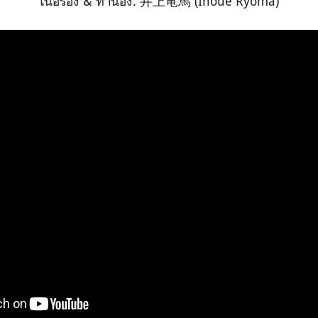
เนื้อร้อง & ทำนอง: 井上竜馬 (Inoue Ryoma)