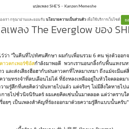
แปลเพลง SHE'S
–
Kanzen Memeshe
ต์ของเรา กรุณาอ่านและยอมรับ
นโยบายความเป็นส่วนตัว
เพื่อใช้บริการเว็บไซต์
ยอ
ลเพลง The Everglow ของ SH
้ไว้ว่า "ในคืนที่ไปทัศนศึกษา ผมกับเพื่อนรวม 6 คน พุ่งตัวออก
ดาวตกเพอร์ซิอัส
กำลังมาพอดี พวกเรานอนกลิ้งกับพื้นแหงนหน
 และส่งเสียงฮือฮากับฝนดาวตกที่ไหลมาเทมา ถึงแม้จะมีแต่สิ่
ีความทรงจำที่ลบเลือนไม่ได้ ที่ยังหลงเหลืออยู่ในหัวใจตลอดมา
ืมความรู้สึกที่เคยคิดว่ามันหายไปแล้ว แต่จริงๆ ไม่มีสิ่งใดหายไ
ประกายไปชั่วนิจนิรันดร์ ผมเคยคิดเช่นนั้นมาตลอด แต่ว่าตราบใดที
ปเรื่อยๆ เป็นเพลงสำคัญที่ร้องออกมาด้วยความรู้สึกแบบนั้นครับ