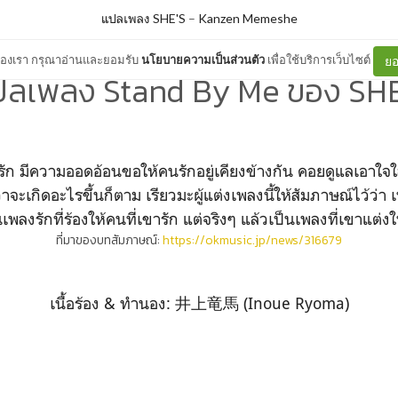
แปลเพลง SHE'S
–
Kanzen Memeshe
ต์ของเรา กรุณาอ่านและยอมรับ
นโยบายความเป็นส่วนตัว
เพื่อใช้บริการเว็บไซต์
ยอ
ปลเพลง Stand By Me ของ SHE
รัก มีความออดอ้อนขอให้คนรักอยู่เคียงข้างกัน คอยดูแลเอาใจใส
่าจะเกิดอะไรขึ้นก็ตาม เรียวมะผู้แต่งเพลงนี้ให้สัมภาษณ์ไว้ว่า เ
เพลงรักที่ร้องให้คนที่เขารัก แต่จริงๆ แล้วเป็นเพลงที่เขาแต่
ที่มาของบทสัมภาษณ์:
https://okmusic.jp/news/316679
เนื้อร้อง & ทำนอง: 井上竜馬 (Inoue Ryoma)