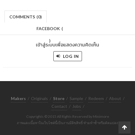
COMMENTS
(
0)
FACEBOOK
(
)
เข้าสู่ระบบเพื่อแสดงความคิดเห็น
LOG IN
Makers
/
Originals
/
Store
/
Sample
/
Redeem
/
About
/
Contact
/
Jobs
/
Copyrights © 2015 All Rights Reserved by Minimore
ภาพและเนื้อหาในเว็บไซต์นี้เป็นงานมีลิขสิทธิ์ ห้ามทำซ้ำหรือดัดแปลง