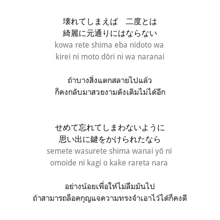
壊れてしまえば 二度とは
綺麗に元通りにはならない
kowa rete shima eba nidoto wa
kirei ni moto dōri ni wa naranai
ถ้าบางสิ่งแตกสลายไปแล้ว
ก็คงกลับมาสวยงามดังเดิมไม่ได้อีก
せめて忘れてしまわないように
思い出に鍵をかけられたなら
semete wasurete shima wanai yō ni
omoide ni kagi o kake rareta nara
อย่างน้อยเพื่อให้ไม่ลืมมันไป
ถ้าสามารถล็อคกุญแจความทรงจำเอาไว้ได้ก็คงดี