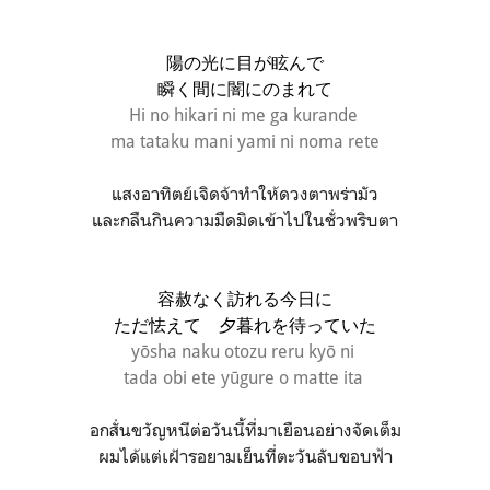
陽の光に目が眩んで
瞬く間に闇にのまれて
Hi no hikari ni me ga kurande
ma tataku mani yami ni noma rete
แสงอาทิตย์เจิดจ้าทำให้ดวงตาพร่ามัว
และกลืนกินความมืดมิดเข้าไปในชั่วพริบตา
容赦なく訪れる今日に
ただ怯えて 夕暮れを待っていた
yōsha naku otozu reru kyō ni
tada obi ete yūgure o matte ita
อกสั่นขวัญหนีต่อวันนี้ที่มาเยือนอย่างจัดเต็ม
ผมได้แต่เฝ้ารอยามเย็นที่ตะวันลับขอบฟ้า