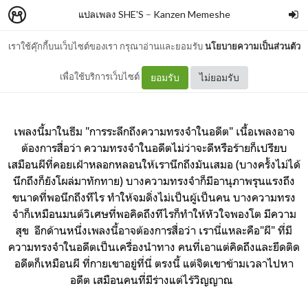
แปลเพลง SHE'S
–
Kanzen Memeshe
เราใช้คุ๊กกี้บนเว็บไซต์ของเรา กรุณาอ่านและยอมรับ
นโยบายความเป็นส่วนตัว
แปลเพลง GHOST ของ SHE'S
เพื่อใช้บริการเว็บไซต์
ยอมรับ
ไม่ยอมรับ
เพลงนี้มาในธีม "การระลึกถึงความทรงจำในอดีต" เนื้อเพลงอ
าจ
ต้องการสื่อว่า ความทรงจำในอดีตไม่ว่าจะดีหรือร้ายก็เปรียบ
เสมือนผีที่คอยเฝ้าหลอกหลอนให้เรานึกถึงมันเสมอ (บางครั้งไม่ได้
นึกถึงก็ยังโผล่มาทักทาย) บางความทรงจำก็มีอานุภาพรุนแรงถึง
ขนาดที่พอนึกถึงทีไร ทำให้จมดิ่งไม่เป็นผู้เป็นคน บางความทรง
จำก็เหมือนมนต์วิเศษที่พอคิดถึงทีไรก็ทำให้หัวใจพองโต
มีความ
สุข อีกด้านหนึ่ง
เพลงนี้อาจต้องการสื่อว่า เรานี่แหละคือ"ผี" ที่มี
ความทรงจำในอดีตเป็นเครื่องนำทาง คนที่เอาแต่คิดถึงและยึดติด
อดีตก็เหมือนผี ที่
กายเขาอยู่ที่นี่ ตรงนี้ แต่จิตเขาข้ามเวลาไปหา
อดีต เสมือนคนที่มีร่างแต่ไร้วิญญาณ