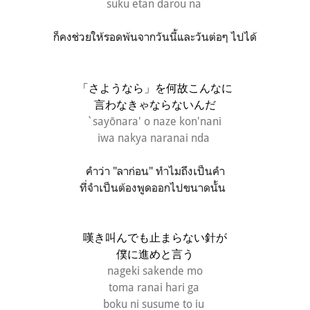
suku etan darou na
ก็คงช่วยให้รอดพ้นจากวันนี้และวันต่อๆ ไปได้
「さようなら」を何故こんなに
言わなきゃならないんだ
`sayōnara' o naze kon'nani
iwa nakya naranai nda
คำว่า "ลาก่อน" ทำไมถึงเป็นคำ
ที่จำเป็นต้องพูดออกไปขนาดนั้น
嘆き叫んでも止まらない針が
僕に進めと言う
nageki sakende mo
toma ranai hari ga
boku ni susume to iu