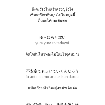
ถึงจะร้องไห้คร่ำครวญยังไง
เข็มนาฬิกาที่หมุนไปไม่หยุดนี้
ก็บอกให้ผมเดินต่อ
ゆらゆらと漂い
yura yura to tadayoi
จิตใจสั่นไหวท่องไปโดยไร้จุดหมาย
不安定でも歩いていくんだろう
fu-antei demo aruite ikun darou
แม้จะกังวลใจก็คงมุ่งหน้าเดินต่อ
愛の記憶に従い 彷徨う僕らは