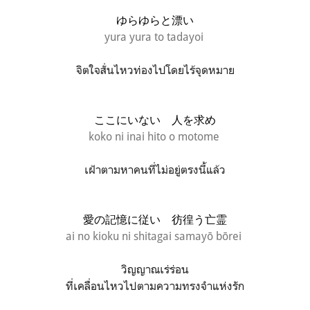
ゆらゆらと漂い
yura yura to tadayoi
จิตใจสั่นไหวท่องไปโดยไร้จุดหมาย
ここにいない 人を求め
koko ni inai hito o motome
เฝ้าตามหาคนที่ไม่อยู่ตรงนี้แล้ว
愛の記憶に従い 彷徨う亡霊
ai no kioku ni shitagai samayō bōrei
วิญญาณเร่ร่อน
ที่เคลื่อนไหวไปตามความทรงจำแห่งรัก