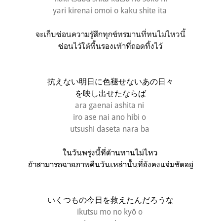
yari kirenai omoi o kaku shite ita
จะเก็บซ่อนความรู้สึกทุกข์ทรมานที่ทนไม่ไหวนี้
ซ่อนไว้ใต้พื้นรองเท้าที่ถอดทิ้งไว้
抗えない明日に色褪せないあの日々
を映し出せたならば
ara gaenai ashita ni
iro ase nai ano hibi o
utsushi daseta nara ba
ในวันพรุ่งนี้ที่ต้านทานไม่ไหว
ถ้าสามารถฉายภาพคืนวันเหล่านั้นที่ยังคงแจ่มชัดอยู่
いくつもの今日を
救えたんだろうな
ikutsu mo no kyō o