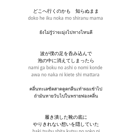
どこへ行くのかも 知らぬまま
doko he iku noka mo shiranu mama
ยังไม่รู้ว่าจะมุ่งไปทางไหนดี
波が僕の足を呑み込んで
泡の中に消えてしまったら
nami ga boku no ashi o nomi konde
awa no naka ni kiete shi mattara
คลื่นทะเลซัดสาดดูดกลืนเท้าผมเข้าไป
ถ้ามันหายวับไปในพรายฟองคลื่น
履き潰した靴の底に
やりきれない想いを隠していた
haki tsubu shita kutsu no soko ni