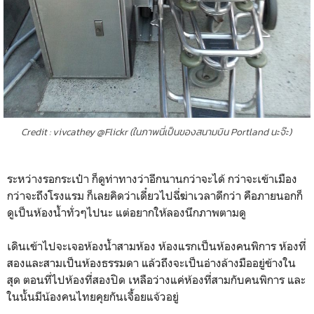
Credit : vivcathey @Flickr (ในภาพนี่เป็นของสนามบิน Portland นะจ๊ะ)
ระหว่างรอกระเป๋า ก็ดูท่าทางว่าอีกนานกว่าจะได้ กว่าจะเข้าเมือง
กว่าจะถึงโรงแรม ก็เลยคิดว่าเดี๋ยวไปฉี่ฆ่าเวลาดีกว่า คือภายนอกก็
ดูเป็นห้องน้ำทั่วๆไปนะ แต่อยากให้ลองนึกภาพตามดู
เดินเข้าไปจะเจอห้องน้ำสามห้อง ห้องแรกเป็นห้องคนพิการ ห้องที่
สองและสามเป็นห้องธรรมดา แล้วถึงจะเป็นอ่างล้างมืออยู่ข้างใน
สุด ตอนที่ไปห้องที่สองปิด เหลือว่างแค่ห้องที่สามกับคนพิการ และ
ในนั้นมีน้องคนไทยคุยกันเจื้อยแจ้วอยู่