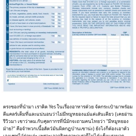
ตรงของที่นำมา เราติด Yes ในเรื่องอาหารด้วย จัดกระเป๋ามาพร้อม
ดีแคลร์เต็มที่และแน่นอนว่าไม่มีหมูหยองแม้แต่เส้นเดียว (เคยอ่าน
รีวิวมา เขาว่าตม.กับศุลกากรที่นี่มักจะถามคนไทยว่า "มีหมูหยอง
ม้าย?" คือจำพวกเนื้อสัตว์มันผิดกฎบ้านเขาน่ะ) ยังไงก็ต้องเอาตัว
เองเซฟไว้ก่อนล่ะ เพราะเอาจริงๆภาษาเราก็ไม่ได้แข็งแรงมาก