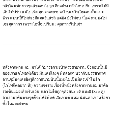
กลัวโดนซักยาวๆแล้วตอบไม่ถูก อีกอย่าง กลัวโดนปรับ เพราะไม่มี
เงินให้ปรับ แต่ไม่เห็นคุณฮาจะถามอะไรเลย ในใจตอนนั้นแบบ
อ้าว แบบนี้ก็ไม่ต้องดีแคลร์แล้วสิ แต่ยัง ยังไม่จบ นี่แค่ ตม. ยังไม่
เจอศุลกากร เพราะไอที่จะปรับน่ะ ศุลกากรโน่นจ้า
หลังจากผ่าน ตม. มาได้ ก็มารอกระเป๋าตรงสายพาน ซึ่งตอนนั้นมี
ของเราแค่ไฟลท์เดียว มันเลยโล่งๆ ผีหลอกๆ บวกกับบรรยากาศ
ด้านๆมึนๆเลยยิ่งรู้สึกว่าสนามบินนี้แม่งไม่เป็นมิตรเข้าไปอีก
(ไวไฟก็ต่อยาก หึ!) ความจังรายเรื่องที่หนึ่งหลังจากผ่านตม.มาคือ
รถเข็นแม่งเสียเงินเว้ย แล้วไม่ใช่ถูกๆด้วยนะ 5$ แน่ะ!! (x35 ดู)
ถ้าเอามาคืนตรงจุดก็จะได้รีฟันด์ 25เซนต์ แหม่ นี่มันค่าเช่าหรือค่า
ซื้อใหม่คะสังคม