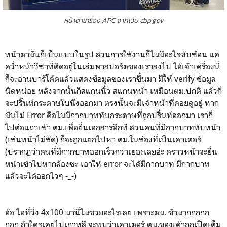
หน้าตาเครื่อง APC จากเว็บ cbp.gov
หน้าตามันก็เป็นแบบในรูป ส่วนการใช้งานก็ไม่มีอะไรซับซ้อน แค่
คว่ำหน้าวีซ่าที่ติดอยู่ในเล่มพาสปอร์ตของเราลงไป ไอ้เจ้าเครื่องนี่
ก็จะอ่านบาร์โค้ดแล้วแสดงข้อมูลของเราขึ้นมา มีให้ verify ข้อมูล
นิดหน่อย หลังจากนั้นก็สแกนนิ้ว สแกนหน้า เหมือนตม.ปกติ แล้วก็
จะปริ้นท์กระดาษใบนึงออกมา ตรงนั้นจะมีเจ้าหน้าที่คอยดูอยู่ หาก
มันไม่ Error คือไม่มีกากบาททับกระดาษที่ถูกปริ้นท์ออกมา เราก็
ไปต่อแถวเข้า ตม.เพื่อยื่นเอกสารอีกที ส่วนคนที่มีกากบาททับหน้า
(เช่นหน้าไม่ชัด) ก็จะถูกแยกไปหา ตม.ในช่องที่เป็นเคาเตอร์
(ปรากฏว่าคนที่มีกากบาทออกเร็วกว่าเยอะเลยอ่ะ คราวหน้าจะยื่น
หน้าเข้าไปหากล้องซะ เอาให้ error จะได้มีกากบาท มีกากบาท
แล้วจะได้ออกไวๆ -_-)
อ้อ ไอที่วิ่ง 4x100 มานี่ไม่ช่วยอะไรเลย เพราะตม. ช้ามากกกกก
กกก ถ้าใครเคยไปเกาหลี จะพบว่าเคาเตอร์ ตม.ของเค้าถูกเปิดเต็ม