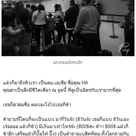
แถวทบแล้วทบอีก
แล้วก็มาถึงคิวเรา เป็นตม.เอเชีย ชื่อคุณ HA
คุณฮาเป็นสิ่งมีชีวิตเดียว ณ จุดนี้ ที่ดูเป็นมิตรกับเรามากที่สุด
เธอก็ฮาสมชื่อ ตอบอะไรไปเธอก็ขำ
คำถามที่โดนก็จะเป็นแบบ มากี่วันจ๊ะ (8วันจ้ะ เธอก็แบบ 8วันเอง
เร้ออออ แล้วก็ขำ) มีเงินมาเท่าไหร่จ๊ะ (800$ค่ะ ห๊าา 800$ แล้วก็
ขำอีก เสร็จแล้วก็ปั๊มให้ ปึ้ง) เป็นคำถามเบสิคที่ตม.ทั้งโลกถามกัน