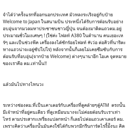
จำได้ว่าครั้งแรกที่ออกนอกประเทศ มัวหลงระเริงอยู่กับป้าย
Welcome to Japan ในสนามบิน ประหนึ่งได้รับการต้อนรับอย่าง
อบอุ่นจากมวลมหาประชาชนชาวญี่ปุ่น จนต้องมาติดแถวตม.อยู่
ประมาณชั่วโมงเศษๆ ! (ใช่ค่ะ ไฟลท์ A380 ในตำนาน คนเยอะเห
ร้ๆ และเป็นช่วงพีค เครื่องลงได้ซักร้อยไฟลท์ #เว่อ ต่อคิวที่นาริตะ
หางแถวน่าจะอยู่ซัปโปโร) หลังจากนั้นก็เลยไม่เคยซึมซับกับการ
ต้อนรับที่อบอุ่น(จากป้าย Welcome) ต่างๆนานาอีก โอเค จุดหมาย
ของเราคือ ตม.เท่านั้น!!
แล้วมันไปทางไหนวะ
ระหว่างช่องตม.ที่เป็นเคาเตอร์กับเครื่องที่ดูคล้ายๆตู้ATM ตรงนั้น
มีเจ้าหน้าที่อยู่คนเดียว ที่ดูเหมือนนางจะไม่ค่อยต้อนรับเราเท่า
ไหร่ ตามประสากะเหรี่ยงแปลกหน้า ก็เลยไปต่อแถวเคาเตอร์ ตม.
เพราะคิดว่าเครื่องนั้นมันคงใช้ได้กับพวกมีกรีนการ์ดไรงี้มั้งนะ คิด