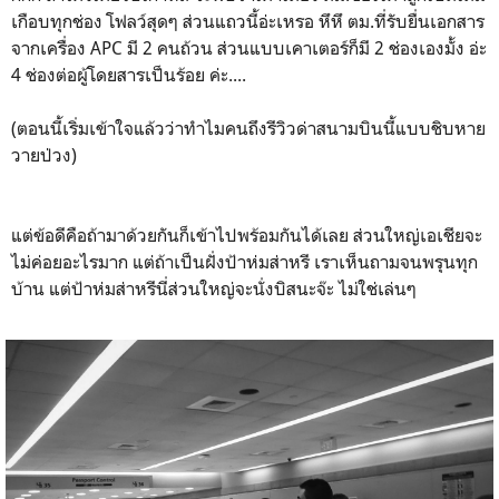
เกือบทุกช่อง โฟลว์สุดๆ ส่วนแถวนี้อ่ะเหรอ หึหึ ตม.ที่รับยื่นเอกสาร
จากเครื่อง APC มี 2 คนถ้วน ส่วนแบบเคาเตอร์ก็มี 2 ช่องเองมั้ง อ่ะ
4 ช่องต่อผู้โดยสารเป็นร้อย ค่ะ....
(ตอนนี้เริ่มเข้าใจแล้วว่าทำไมคนถึงรีวิวด่าสนามบินนี้แบบชิบหาย
วายป่วง)
แต่ข้อดีคือถ้ามาด้วยกันก็เข้าไปพร้อมกันได้เลย ส่วนใหญ่เอเชียจะ
ไม่ค่อยอะไรมาก แต่ถ้าเป็นฝั่งป้าห่มส่าหรี เราเห็นถามจนพรุนทุก
บ้าน แต่ป้าห่มส่าหรีนี่ส่วนใหญ่จะนั่งบิสนะจ๊ะ ไม่ใช่เล่นๆ