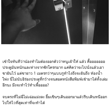
เข้าใจทันทีว่าน้องทำไมต้องออกตัวว่าหนูเฝ้าให้ แล้ว คื้อออออออ
ประตูมันหนักและห่างจากชักโครกมาก แค่คิดว่าจะไปนั่งแล้วเอา
ขายันไว้ แต่ขายาว 1 เมตรกว่าๆแบบกูทำไงถึงจะยันถึง ห้องน้ำ
โพ่ง นี่ไม่นับอิร่องประตูที่กว้างจนสอดหนังสือพิมพ์เข้ามาได้ทั้งเล่ม
อีกนะ มึงจะทำไว้ทำเพื้ออออ?
จบตรงที่ไม่ฉี่ไม่เฉ่อแม่งละ ยิ้มเขินๆเดินออกมาแล้วรีบเดินหนีออก
ไปให้ไวที่สุดเท่าที่จะทำได้