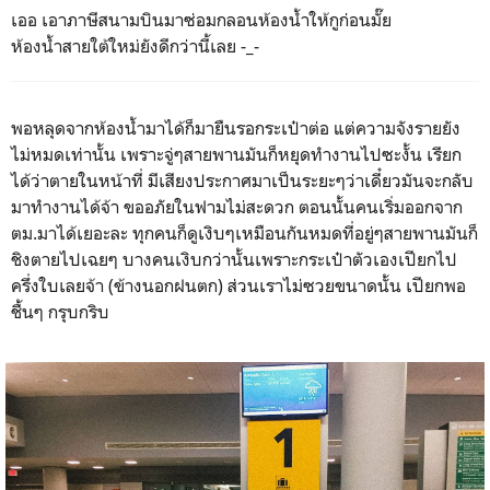
เออ เอาภาษีสนามบินมาซ่อมกลอนห้องน้ำให้กูก่อนมั๊ย
ห้องน้ำสายใต้ใหม่ยังดีกว่านี้เลย -_-
พอหลุดจากห้องน้ำมาได้ก็มายืนรอกระเป๋าต่อ แต่ความจังรายยัง
ไม่หมดเท่านั้น เพราะจู่ๆสายพานมันก็หยุดทำงานไปซะงั้น เรียก
ได้ว่าตายในหน้าที่ มีเสียงประกาศมาเป็นระยะๆว่าเดี๋ยวมันจะกลับ
มาทำงานได้จ้า ขออภัยในฟามไม่สะดวก ตอนนั้นคนเริ่มออกจาก
ตม.มาได้เยอะละ ทุกคนก็ดูเงิบๆเหมือนกันหมดที่อยู่ๆสายพานมันก็
ชิงตายไปเฉยๆ บางคนเงิบกว่านั้นเพราะกระเป๋าตัวเองเปียกไป
ครึ่งใบเลยจ้า (ข้างนอกฝนตก) ส่วนเราไม่ซวยขนาดนั้น เปียกพอ
ชื้นๆ กรุบกริบ