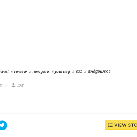
ravel
# review
# newyork
# journey
# รีวิว
# สหรัฐอเมริกา
pm
FAY
VIEW ST