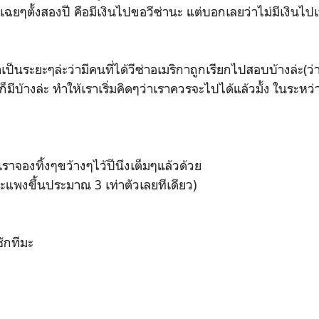
ยๆตั้งสองปี คือมีเงินไปขอวีซ่านะ แต่บอกเลยว่าไม่มีเงินไป
มาเป็นระยะๆล่ะว่ามีคนที่ได้วีซ่าอเมริกาถูกเรียกไปสอบบ้างล่ะ(
็มีบ้างล่ะ ทำให้เราเริ่มคิดๆว่าเราควรจะไปได้แล้วมั้ง ในระหว
เราจองทิ้งๆขว้างๆไว้ปีนึงเต็มๆแล้วด้วย
นจะแพงขึ้นประมาณ 3 เท่าตัวเลยทีเดียว)
มซักทีมะ