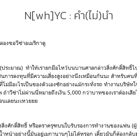
N[wh]YC : คำ(ไม่)นำ
ปลองขอวีซ่าอเมริกาดู
าๆ (ประมาณ) ทำให้เรายกมือไหว้บนบานศาลกล่าวสิ่งศักดิ์สิทธิ์ไ
เป็นการลงทุนที่มีความเสี่ยงสูงอย่างนึงเหมือนกันนะ สำหรับคนท
ี่ไม่มีอะไรเป็นของตัวเองซักอย่างแม้กระทั่งรถ ทำงานบริษัท
ถ้าวีซ่าไม่ผ่านนี่หมายถึงเงิน 5,000 กว่าบาทของเราต้องเสีย
งเดือนเลยนะเหวยยย
ของสิ่งศักดิ์สิทธิ์ หรือตราครุฑบนใบรับรองการทำงานของแฟน (ผู
น้ำหน้าอย่างนี้มันอยู่เมกานานๆไม่ได้หรอก เดี๋ยวมันก็ต้องกลับ