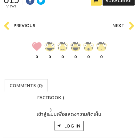
SUBSCRIBE
VIEWS
PREVIOUS
NEXT
0
0
0
0
0
0
COMMENTS
(
0)
FACEBOOK
(
)
เข้าสู่ระบบเพื่อแสดงความคิดเห็น
LOG IN