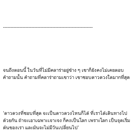
------------------------------------------------------------
จนถึงตอนนี้ ในวันที่ไม่มีคลาร่าอยู่ข้าง ๆ เขาก็ยังคงไม่เคยตอบ
คำถามนั้น คำถามที่คลาร่าถามเขาว่า เขาชอบดาวดวงใดมากที่สุด
'ดาวดวงที่ชอบที่สุด จะเป็นดาวดวงไหนก็ได้ ที่เราได้เดินทางไป
ด้วยกัน ถ้าจะเอาเฉพาะเจาะจง ก็คงเป็นโลก เพราะโลก เป็นจุดเริ่ม
ต้นของเรา และมันจะไม่มีวันเปลี่ยนไป'