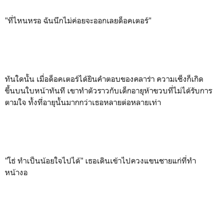
"ที่ไหนหรอ ฉันนึกไม่ค่อยจะออกเลยด็อคเตอร์"
ทันใดนั้น เมื่อด็อคเตอร์ได้ยินคำตอบของคลาร่า ความเซ็งก็เกิด
ขึ้นบนใบหน้าทันที เขาทำตัวราวกับเด็กอายุห้าขวบที่ไม่ได้รับการ
ตามใจ ทั้งที่อายุนั้นมากกว่าเธอหลายต่อหลายเท่า
"โธ่ ทำเป็นน้อยใจไปได้" เธอเดินเข้าไปควงแขนชายแก่ที่ทำ
หน้างอ