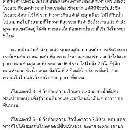
ลากพี่เค้าไปด้วย เอาไว้ถือของ ถึงพี่เค้าจะไม่อินสักเท่าไหร่ เมื่อถึง
โรงแรมที่จอดห่างจากโรงแรมค่อนข้างมาก แต่ดีที่มีรถรับส่งซึ่ง
โรงแรมจัดหาไว้ให้ ระหว่างทางกินแค่กล้วยลูกเดียว ไม่ได้กินน้ำ
ไปเลย พอไปถึงสนามก็โทรหาพี่สุวรรณ พี่เค้าถึงตั้งนานแล้ว กำลัง
ดูหลานแข่งวิ่งอยู่ ได้ทักทายแค่เล็กน้อยเท่านั้นเราก็เริ่มวิ่งในระยะ
5 ไมล์
ความตื่นเต้นกำลังมาแล้ว ทุกคนดูมีความสุขกับการเริ่มวิ่งมาก
เราก็เช่นกัน เราคลาดกับพี่สุวรรณตั้งแต่ออกสตาร์ท ออกวิ่งไปด้วย
pace ค่อนข้างสูง อยู่ที่ประมาณ 06.45 น. ไปไม่ถึง 2 กิโล ก็รู้สึก
คอแห้งมาก หิวน้ำ จนมาถึงกิโลที่ 2 ก็จะมีน้ำบริการ ดื่มน้ำด้วย
ความเร็วไว แล้ววิ่งต่อไปด้วย pace ที่ต่ำลง
กิโลเมตรที่ 3 - 4 วิ่งด้วยความเร็วเต่า 7.20 น. รับน้ำดื่มกับ
ฟองน้ำราดหัว เพิ่งรู้ว่ามันดีมากเลยเวลาโดนน้ำเย็น ๆ อ้าาาา สด
ชื่นนนน
กิโลเมตรที่ 5 - 6 วิ่งด้วยความเร็วที่เต่ากว่า 7.30 น. หอบแดก
ทางก็ไม่ได้เสมอกันไปตลอด มีขึ้นเนินด้วย จะตาย จะตาย เอาน่า