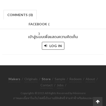
COMMENTS
(
0)
FACEBOOK
(
)
เข้าสู่ระบบเพื่อแสดงความคิดเห็น
LOG IN
Makers
/
Originals
/
Store
/
Sample
/
Redeem
/
About
/
Contact
/
Jobs
/
Copyrights © 2015 All Rights Reserved by Minimore
ภาพและเนื้อหาในเว็บไซต์นี้เป็นงานมีลิขสิทธิ์ ห้ามทำซ้ำหรือดัดแปลง