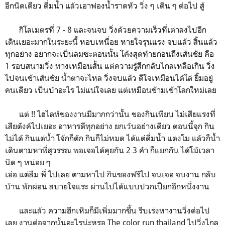
อีกนิดเดียว ดื่มน้ำ แล้วเอาฟองน้ำราดหัว วิ่ง ๆ เดิน ๆ ต่อไป สู้
กิโลเมตรที่ 7 - 8 และจนจบ วิ่งด้วยความเร็วที่เต่าลงไปอีก
เดินเยอะมากในระยะนี้ หอบเหนื่อย หายใจรุนแรง จบแล้ว สิ้นแล้ว
ทุกอย่าง อยากจะเป็นลมซะตอนนั้น โค้งสุดท้ายก่อนถึงเส้นชัย คือ
1 รอบสนามวิ่ง ทางเหมือนสั้น แต่ความรู้สึกกลับไกลเหลือเกิน วิ่ง
ไปจนเข้าเส้นชัย น้ำตาจะไหล วิ่งจบแล้ว ดีใจเหมือนได้โล่ ยิ้มอยู่
คนเดียว เป็นบ้าอะไร ไม่แน่ใจเลย แต่เหมือนข้ามเข้าโลกใหม่เลย
แต่ !! ไฮไลท์ของงานมีมากกว่านั้น ของกินเพียบ ไม่เสียแรงที่
เสียตังค์ไปเยอะ อาหารดีทุกอย่าง ยกเว้นอย่างเดียว ตอนนี้จุก กิน
ไม่ได้ กินแต่น้ำ โจ้กก็ตัก กินก็ไม่หมด ได้แต่ดื่มน้ำ แตงโม แล้วก็น้ำ
เดินตามหาพี่สุวรรณ พอเจอได้คุยกัน 2 3 คำ ก็แยกกัน ได้โม้เวลา
นิด ๆ หน่อย ๆ
เอ่อ แต่ลืม พี่ ไปเลย ตามหาไป กินของฟรีไป จนเจอ จบงาน กลับ
บ้าน พักผ่อน สบายใจแระ ผ่านไปได้แบบปวกเปียกอีกหนึ่งงาน
และแล้ว ความฮึกเหิมก็มีเพิ่มมากขึ้น รีบเร่งหางานวิ่งต่อไป
เลย งานต่อจากนั้นอะไรน่ะหรอ The color run thailand ไปวิ่งไกล