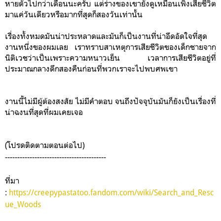
หายตัวไปกว่าเดือนนะครับ แต่ร่างของเขายังดูเหมือนเพิ่งเสียชีวิต
มาแค่วันเดียวหรือมากที่สุดก็สองวันเท่านั้น
เรื่องทั้งหมดมันน่าประหลาดและมันก็เป็นงานที่น่าอึดอัดใจที่สุด
งานหนึ่งของผมเลย เราทราบสาเหตุการเสียชีวิตของเด็กชายจาก
นิติเวชว่าเป็นเพราะความหนาวเย็น เวลาการเสียชีวิตอยู่ที่
ประมาณกลางดึกสองคืนก่อนที่พวกเราจะไปพบศพเขา
งานนี้ไม่มีผู้ต้องสงสัย ไม่มีคำตอบ จนถึงปัจจุบันมันก็ยังเป็นเรื่องที่
น่าฉงนที่สุดที่ผมเคยเจอ
(โปรดติดตามตอนต่อไป)
-----------------------------------------
ที่มา
:
https://creepypastatoo.fandom.com/wiki/Search_and_Resc
ue_Woods