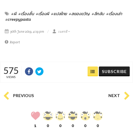
#ผี
#เรื่องสั้น
#เรื่องผี
#แปลไทย
#สยองขวัญ
#ลึกลับ
#เรื่องเล่า
#creepypasta
30th June 2019, 4:19 pm
เนตรธิ ~
Report
575
SUBSCRIBE
VIEWS
PREVIOUS
NEXT
1
0
0
0
0
0