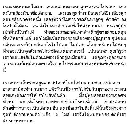
เธอตระหนกตกใจมาก เธอลนลานตามหาลูกของเธอไปรอบๆ เธอ
ตะโกนร้องเรียกชื่อเด็กชาย และเธอพูดว่าเหมือนจะได้ยินเสียงลูก
ตอบกลับมาครั้งหนึ่ง เธอรู้ตัวว่าไม่สามารถค้นหาลูกๆ ด้วยตัวเอง
ในป่านี้ได้แน่ เธอจึงโทรหาตำรวจเพื่อให้ส่งพวกเรา หน่วยกู้ภัย
เข้าพื้นที่ในทันที ทีมของเราออกค้นหาตัวเด็กผู้ชายครอบคลุม
พื้นที่หลายไมล์ แต่ก็ไม่มีแม้แต่ร่องรอยเดียวของผู้สูญหาย สุนัขดม
กลิ่นของเราก็จับกลิ่นอะไรไม่ได้เลย ไม่มีเศษเสื้อผ้าหรือพุ่มไม้หักๆ
ที่พอจะเป็นจุดสังเกตได้ว่ามีคนเคยมาตรงนี้ แน่นอนล่ะ คุณก็รู้ว่า
เราก็แอบสงสัยในตัวแม่ของเด็กอยู่เหมือนกัน แต่คุณจะดูออกเลย
ว่าเธอเองก็เหมือนจะขาดใจตายไปพร้อมกับเรื่องที่เกิดขึ้นข้างหน้า
นี้
เราค้นหาเด็กชายอยู่หลายสัปดาห์โดยได้รับความช่วยเหลือจาก
อาสาสามัครจำนวนมาก
แล้ววันหนึ่ง เราก็ได้รับวิทยุรายงานว่าพบ
ศพและต้องการให้เราไปยันยัันตัว เมื่อผู้พบศพบอกว่าเจอศพ
ที่ไหน คุณเชื่อไหมว่าไม่มีพวกเราคนไหนเชื่อเลย เรายังคิดกัน
ด้วยซ้ำว่าน่าจะเป็นเด็กคนอื่น แต่เมื่อเราไปถึงพื้นที่นั้นซึ่งห่างจาก
จุดที่เด็กชายหายตัวไปถึง 15 ไมล์ เราจึงได้พบศพของเด็กที่เรา
ค้นหากันมานาน