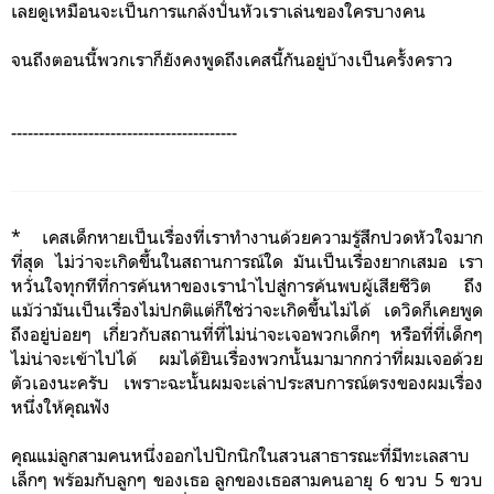
เลยดูเหมือนจะเป็นการแกล้งปั่นหัวเราเล่นของใครบางคน
จนถึงตอนนี้พวกเราก็ยังคงพูดถึงเคสนี้กันอยู่บ้างเป็นครั้งคราว
-----------------------------------------
* เคสเด็กหายเป็นเรื่องที่เราทำงานด้วยความรู้สึกปวดหัวใจมาก
ที่สุด ไม่ว่าจะเกิดขึ้นในสถานการณ์ใด มันเป็นเรื่องยากเสมอ เรา
หวั่นใจทุกทีที่การค้นหาของเรานำไปสู่การค้นพบผู้เสียชีวิต ถึง
แม้ว่ามันเป็นเรื่องไม่ปกติแต่ก็ใช่ว่าจะเกิดขึ้นไม่ได้ เดวิดก็เคยพูด
ถึงอยู่บ่อยๆ เกี่ยวกับสถานที่ที่ไม่น่าจะเจอพวกเด็กๆ หรือที่ที่เด็กๆ
ไม่น่าจะเข้าไปได้ ผมได้ยินเรื่องพวกนั้นมามากกว่าที่ผมเจอด้วย
ตัวเองนะครับ เพราะฉะนั้นผมจะเล่าประสบการณ์ตรงของผมเรื่อง
หนึ่งให้คุณฟัง
คุณแม่ลูกสามคนหนึ่งออกไปปิกนิกในสวนสาธารณะที่มีทะเลสาบ
เล็กๆ พร้อมกับลูกๆ ของเธอ ลูกของเธอสามคนอายุ 6 ขวบ 5 ขวบ