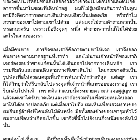
ประวัติเป็นโรคลมชักและเธอกังวลว่าเขาจะไม่ได้กินยาและดันเกิด
อาการขึ้นมาในขณะที่เดินป่าอยู่ ผมก็ไม่รู้เหมือนกันว่าทำไมคุณ
สามีถึงคิดว่าการออกมาเดินป่าคนเดียวนั้นปลอดภัย หรือทำไม
ภรรยาของเขาไม่ตามเขาไปด้วย แต่ผมจะไม่ถามคำถามพวกนั้น
หรอกนะครับ เพราะเมื่อถึงจุดๆ หนึ่ง คำถามพวกนั้นก็ไม่ได้ช่วย
อะไรในงานของเรา
เมื่อมีคนหาย ภารกิจของเราก็คือการตามหาให้เจอ เราจึงออก
ค้นหาเขาตามมาตรฐานที่เราทำ และไม่นานเจ้าหน้าที่ของเราก็
เจอร่องรอยว่าชายแก่คนนั้นได้เดินออกไปจากทางเดินหลัก เรา
รวมทีมกันและออกเดินตามทางที่เขาเดินไป โดยกระจายตัวเป็น
รูปพัดเพื่อให้ครอบคลุมพื้นที่การค้นหาให้กว้างที่สุด แต่อยู่ๆ เรา
ก็ได้วิทยุว่าให้รีบกลับไปตรงจุดที่เจ้าหน้าที่แกะรอยของเราอยู่ เรา
รีบกลับไปทันที เพราะคิดว่าแบบนี้คงหมายความว่าเจอผู้สูญหาย
แล้วแต่เขาได้รับบาดเจ็บและเราต้องรวมทีมเพื่อช่วยคนเจ็บออก
มาให้ได้อย่างปลอดภัย แต่เมื่อเราไปถึง ผมเห็นเพื่อนรวมงานของ
ผมยืนอยู่ลำพังที่โคนต้นไม้ต้นหนึ่ง มือทั้งสองข้างของเขากุมหัวไว้
ผมถามเพื่อนว่าเกิดอะไรขึ้น เขาจึงชี้นิ้วไปยังบนกิ่งหนึ่งของต้นไม้
นั่น
คุณต้องไม่เชื่อแน่
สิ่งที่ผมเห็นคือไม้เท้าช่วยเดินของคนแก่ห้อย