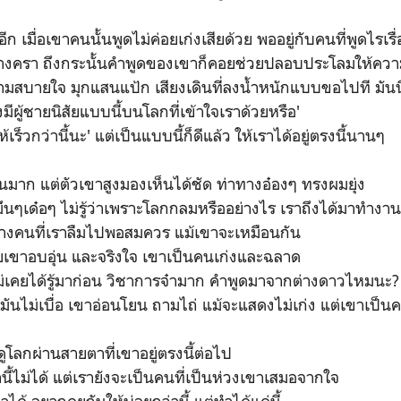
ีก เมื่อเขาคนนั้นพูดไม่ค่อยเก่งเสียด้วย พออยู่กับคนที่พูดไรเร
างครา ถึงกระนั้นคำพูดของเขาก็คอยช่วยปลอบประโลมให้ควา
มสบายใจ มุกแสนแป้ก เสียงเดินที่ลงน้ำหนักแบบขอไปที มัน
งมีผู้ชายนิสัยแบบนี้บนโลกที่เข้าใจเราด้วยหรือ'
เร็วกว่านี้นะ' แต่เป็นแบบนี้ก็ดีแล้ว ให้เราได้อยู่ตรงนี้นานๆ
่นมาก แต่ตัวเขาสูงมองเห็นได้ชัด ท่าทางอ๋องๆ ทรงผมยุ่ง
นๆเด๋อๆ ไม่รู้ว่าเพราะโลกกลมหรืออย่างไร เราถึงได้มาทำงา
บางคนที่เราลืมไปพอสมควร แม้เขาจะเหมือนกัน
สัยเขาอบอุ่น และจริงใจ เขาเป็นคนเก่งและฉลาด
บไม่เคยได้รู้มาก่อน วิชาการจ๋ามาก คำพูดมาจากต่างดาวไหมนะ?
มันไม่เบื่อ เขาอ่อนโยน ถามไถ่ แม้จะแสดงไม่เก่ง แต่เขาเป็นค
ูโลกผ่านสายตาที่เขาอยู่ตรงนี้ต่อไป
้ไม่ได้ แต่เรายังจะเป็นคนที่เป็นห่วงเขาเสมอจากใจ