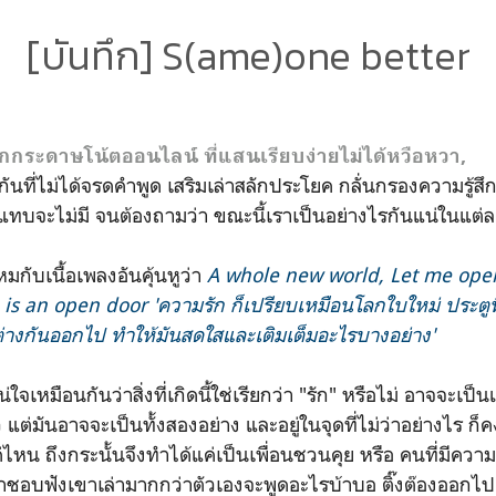
[บันทึก] S(ame)one better
ทึกกระดาษโน้ตออนไลน์ ที่แสนเรียบง่ายไม่ได้หวือหวา,
นที่ไม่ได้จรดคำพูด เสริมเล่าสลักประโยค กลั่นกรองความรู้สึ
็แทบจะไม่มี จนต้องถามว่า ขณะนี้เราเป็นอย่างไรกันแน่ในแต่ล
มกับเนื้อเพลงอันคุ้นหูว่า
A whole new world, Let me ope
e is an open door 'ความรัก ก็เปรียบเหมือนโลกใบใหม่ ประตูที
งต่างกันออกไป ทำให้มันสดใสและเติมเต็มอะไรบางอย่าง'
่ใจเหมือนกันว่าสิ่งที่เกิดนี้ใช่เรียกว่า "รัก" หรือไม่ อาจจะเ
แต่มันอาจจะเป็นทั้งสองอย่าง และอยู่ในจุดที่ไม่ว่าอย่างไร ก็ค
ไหน ถึงกระนั้นจึงทำได้แค่เป็นเพื่อนชวนคุย หรือ คนที่มีค
เราชอบฟังเขาเล่ามากกว่าตัวเองจะพูดอะไรบ้าบอ ติ๊งต๊องออกไ