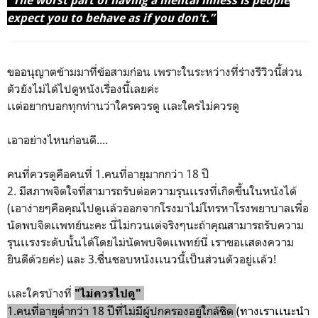
“The worst part of having a mental illness is people
expect you to behave as if you don't.”
ขออนุญาตข้ามมาที่ข้อสามก่อน เพราะในระหว่างที่ร่างรีวิวนี้ส่วน
ตัวยังไม่ได้ไปดูหนังเรื่องนี้เลยค่ะ
เเต่อยากบอกทุกท่านว่าใครควรดู เเละใครไม่ควรดู
เอาอย่างไหนก่อนดี....
คนที่ควรดูคือคนที่ 1.คนที่อายุมากกว่า 18 ปี
2. มีสภาพจิตใจที่สามารถรับต่อความรุนเเรงที่เกิดขึ้นในหนังได้
(เอาง่ายๆคือคุณไปดูเเล้วออกจากโรงมาไม่โทรหาโรงพยาบาลเพื่อ
นัดพบจิตเเพทย์นะคะ นี่ไม่กวนเต่จริงๆนะถ้าคุณสามารถรับความ
รุนเเรงระดับนั้นได้โดยไม่นัดพบจิตเเพทย์นี่ เราขอเเสดงความ
ยินดีด้วยค่ะ) และ 3.ชื่นชอบหนังเเนวนี้เป็นส่วนตัวอยู่เเล้ว!
เเละใครบ้างที่
"ไม่ควรไปดู"
1.คนที่อายุต่ำกว่า 18 ปีที่ไม่มีผู้ปกครองอยู่ใกล้ชิด
(ทางเราเเนะนำ