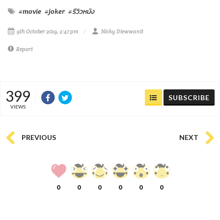
#movie
#joker
#รีวิวหนัง
9th October 2019, 2:47 pm
Nicky Diewwanit
Report
399
SUBSCRIBE
VIEWS
PREVIOUS
NEXT
0
0
0
0
0
0