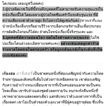
โดเรมอน เดอะมูฟวี่เลยค่ะ)
2.ผู้ป่วยจิตเวช ในที่นี้รวมถึงบุคคลที่ไม่สามารถรับความรุนเเรงใน
หนังเรื่องนี้ได้ โดยเฉพาะผู้ป่วยโรคซึมเศร้าในระดับรุนเเรง ที่มี
ความเสี่ยงจะฆ่าตัวตายสูง ยิ่งไม่ควรได้ดูเช่นกันค่ะ
(ทางเราก็เเนะ
นำหนังเรื่องอื่นๆหรืออ่านรีวิวจากบล็อกเกอร์ท่านอื่นเพื่อประกอบ
การตัดสินใจก่อนก็ได้ค่ะ ถ้าสนใจหนังเรื่องนี้จริงๆนะคะ และ
(ไม่ใช่
3.บุคคลที่มีความอ่อนไหว ปมในใจด้านความรุนเเรง
ปมเรื่องโดนล่วงละเมิดทางเพศนะคะ)
อย่างเช่นเคยถูกทำร้าย
ร่างกายโดยคนในครอบครัว หรือถูกกลั่นแกล้งในระดับที่เป็น
เเบบข้อสองค่ะ
อาร์เธอร์
เป็นชายคนหนึ่งที่ต้องเผชิญหน้ากับความโหด
เรื่องย่อ
ร้ายทารุณและสังคมที่เต็มไปด้วยการเหยียดหยาม เขาต้องเผชิญ
กับความอ้างว้างจนเปลี่ยนเขาจากที่เป็นคนอ่อนแอกลายเป็นคน
โหดเหี้ยม เขารับจ้างแต่งชุดตัวตลกรายวัน จนกระทั่งคืนหนึ่งที่
เขาพยายามจะแสดงตลกเดี่ยว แต่กลับพบว่าตัวเองต่างหากที่เป็น
เรื่องตลก เขาไม่เป็นตัวของตัวเองเวลาที่มีผู้คนอยู่รายล้อม ซึ่งเห็น