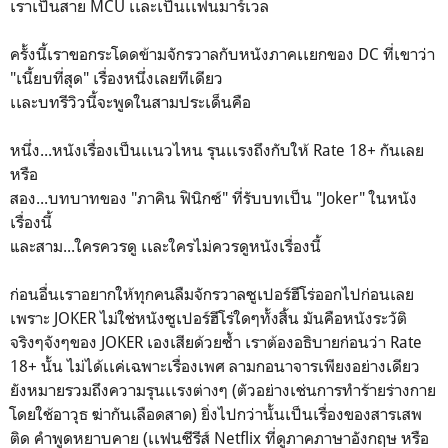
เราเป็นสาย MCU เเละเป็นเเฟนมาร์เวล
ครั้งนี้เราขอกระโดดข้ามจักรวาลกับหนังภาคเเยกของ DC ที่เขาว่า
"เนี้ยบที่สุด" เรื่องหนึ่งเลยทีเดียว
เเละบทรีวิวนี้จะพูดในสามประเด็นคือ
หนึ่ง...หนังเรื่องเป็นเเนวไหน รุนเเรงถึงกับให้ Rate 18+ กันเลย
หรือ
สอง...บทบาทของ "ภาคิน ฟินิกซ์" ที่รับบทเป็น "Joker" ในหนัง
เรื่องนี้
และสาม...ใครควรดู เเละใครไม่ควรดูหนังเรื่องนี้
ก่อนอื่นเราอยากให้ทุกคนลืมจักรวาลซูเปอร์ฮีโร่ออกไปก่อนเลย
เพราะ JOKER ไม่ใช่หนังซูเปอร์ฮีโร่ใดๆทั้งสิ้น มันคือหนังระวัติ
จริงๆจังๆของ JOKER เองเสียด้วยซ้ำ เราต้องอธิบายก่อนว่า Rate
18+ นั้น ไม่ได้เเค่เฉพาะเรื่องเพศ ลามกอนาจารเพียงอย่างเดียว
ยังหมายรวมถึงความรุนเเรงต่างๆ (ตัวอย่างเช่นการทำร้ายร่างกาย
โดยใช้อาวุธ ฆ่ากันเลือดสาด) ยิ่งไปกว่านั้นเป็นเรื่องของสารเสพ
ติด คำพูดหยาบคาย (เเฟนซีรีส์ Netflix ที่ดูภาคภาษาอังกฤษ หรือ