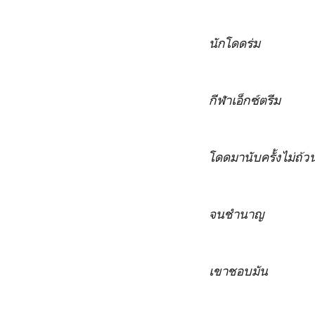
นักโดดร่ม
กีฬาเอ็กซ์ตรีม
โดดมานับครั้งไม่ถ้ว
จนชำนาญ
เขาชอบมัน