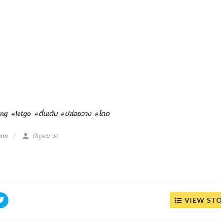
ing
#letgo
#ตื่นเต้น
#ปล่อยวาง
#โดด
 pm
ปัญจมาศ
VIEW ST