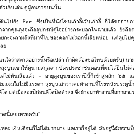
แล้วเดินเล่น ดูผู้คนจากบนนั้น
เดินไปยัง
P
๑๓ ซึ่งเป็นที่นั่งโซนเก้าอี้เว้นเก้าอี้ ก็ได้ขอถ
อกจากคุณลุงจะถืออุปกรณ์คู่ใจอย่างกระบอกไฟฉายแล้ว ยังถื
ยกะจะถามถึงที่มาที่ไปของดอกไม้ดอกนี้เสียหน่อย แต่คุยไปคุย
เลย
่แน่ใจว่าสะกดอย่างนี้หรือเปล่า ถ้าผิดต้องขอโทษด้วยครับ) นามส
าะลุงบูนเขาให้ดูนามสกุลจากบัตรประชาชนตอนที่ผมได้ยิน
แต่ไม่ทันเสียแล้ว – อายุลุงบูนของเราปีนี้ก็เข้าสู่หลัก ๖๕ 
้มแจ่มใสไม่มีแรงตก ลุงบูนเล่าว่าเคยทำงานที่โรงหนังประตูน้
่ลิโด แต่เมื่อสองปีก่อนลิโดปิดตัวลง จึงย้ายมาทำงานที่สกาล
าดนี้เลยเหรอครับ”
่ยแหละ เงินเดือนก็ไม่ได้มากมาย แต่เราก็อยู่ได้
มันอยู่ได้เพราะ