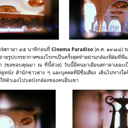
์สกาลา ๔๕ นาทีก่อนที่
(ค.ศ. ๑๙๘๘) ร
Cinema Paradiso
ถ่ายรูปบรรยากาศของโรงฯเป็นครั้งสุดท้ายผ่านกล้องฟิล์มที่พ
รก (ขอขอบคุณมา ณ ที่นี้ด้วย
) วันนี้มีคนมาเยือนสกาลาเยอะเ
ได้ดูหนัง สำนักข่าวต่าง ๆ และบุคคลที่มีชื่อเสียง เดินไปทางใด
ม่ให้ตัวเองไปบดบังกล้องของคนอื่นเขา