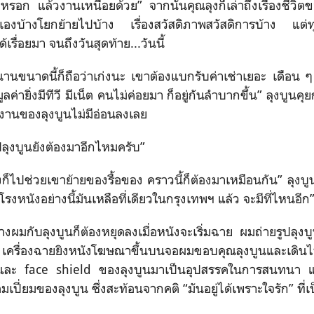
อาหรอก แล้วงานเหนื่อยด้วย” จากนั้นคุณลุงก็เล่าถึงเรื่องชี
ยกันเองบ้างโยกย้ายไปบ้าง เรื่องสวัสดิภาพสวัสดิการบ้าง แต่ท
เรื่อยมา จนถึงวันสุดท้าย...วันนี้
านานขนาดนี้ก็ถือว่าเก่งนะ เขาต้องแบกรับค่าเช่าเยอะ เดือน 
ีมูลค่ายิ่งมีทีวี มีเน็ต คนไม่ค่อยมา ก็อยู่กันลำบากขึ้น” ลุงบูน
งงานของลุงบูนไม่มีอ่อนลงเลย
ปลุงบูนยังต้องมาอีกไหมครับ”
ก็ไปช่วยเขาย้ายของรื้อของ คราวนี้ก็ต้องมาเหมือนกัน” ลุงบู
รงหนังอย่างนี้มันเหลือที่เดียวในกรุงเทพฯ แล้ว จะมีที่ไหนอีก
ผมกับลุงบูนก็ต้องหยุดลงเมื่อหนังจะเริ่มฉาย ผมถ่ายรูปลุงบู
เครื่องฉายยิงหนังโฆษณาขึ้นบนจอผมขอบคุณลุงบูนและเดินไปน
และ face shield
ของลุงบูนมาเป็นอุปสรรคในการสนทนา แต
มเปี่ยมของลุงบูน ซึ่งสะท้อนจากคติ “มันอยู่ได้เพราะใจรัก” ที่เป็