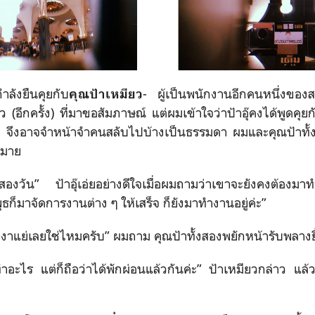
่กำลังยืนคุยกับ
- ผู้เป็นพนักงานอีกคนหนึ่งของส
คุณป้าเหมียว
ว (อีกครั้ง) ที่มาขอสัมภาษณ์ แต่ผมเข้าใจว่าป้าอุ๊คงได้พูดค
มา
จึงอาจจำหน้าจำคนสลับไปบ้างเป็นธรรมดา ผมและคุณป้าทั้งสอ
กมาย
ดสองวัน” ป้าอุ๊เอ่ยอย่างดีใจเมื่อผมถามว่าเขาจะยังคงต้องมา
ุธก็มาจัดการงานต่าง ๆ ให้เสร็จ ก็ยังมาทำงานอยู่ค่ะ”
หงาแย่เลยใช่ไหมครับ” ผมถาม คุณป้าทั้งสองพยักหน้ารับพลางย
ปทำอะไร แต่ก็ถือว่าได้พักผ่อนแล้วกันค่ะ” ป้าเหมียวกล่าว 