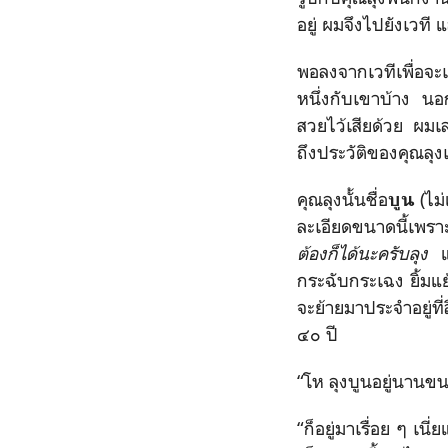
อยู่ ผมจึงไปยังเวที 
พอลงจากเวทีเพื่อจะ
หนึ่งกับเขาบ้าง น
สวยไว้เสียด้วย ผมเล
ถึงประวัติของคุณลุง
คุณลุงนั้นชื่อ
(ไม
บูน
ละเอียดขนาดนี้เพร
ต้องก็ได้นะครับลุง
กระฉับกระเฉง ยิ้มแย
จะย้ายมาประจำอยู่ที
๔๐ ปี
“โห ลุงบูนอยู่นานขน
“ก็อยู่มาเรื่อย ๆ เนี