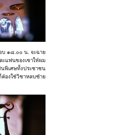
อบ ๑๘.๐๐ น. จะฉาย
ี่และแฟนของเขาให้ผม
ป็นพิเศษทั้งประชาชน
ก็ต้องใช้วิชาหลบซ้าย