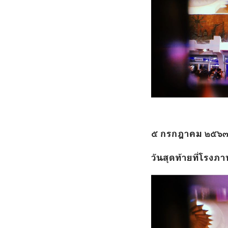
๕ กรกฎาคม ๒๕๖
วันสุดท้ายที่โรง