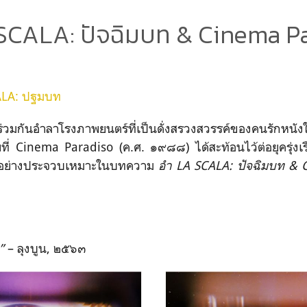
SCALA: ปัจฉิมบท & Cinema P
ALA: ปฐมบท
ร่วมกันอำลาโรงภาพยนตร์ที่เป็นดั่งสรวงสวรรค์ของคนรักหนั
ที่
Cinema Paradiso
(ค.ศ. ๑๙๘๘)
ได้สะท้อนไว้ต่อยุครุ่ง
้อย่างประจวบเหมาะในบทความ
อำ
LA SCALA:
ปัจฉิมบท
& 
ก”
– ลุงบูน, ๒๕๖๓