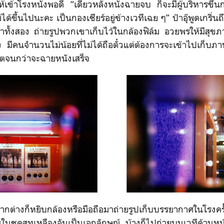
ให้เข้าโรงหนังพอดี “เดี๋ยวหลังหนังฉายจบ ก็จะมีผู้บริหารขึ้น
ด้ขึ้นไปนะคะ เป็นกองเชียร์อยู่ข้างเวทีเฉย ๆ” ป้าอุ๊พูดเกริ่นถึง
ทั้งสอง ถ่ายรูปพวกเขาเก็บไว้ในกล้องฟิล์ม อวยพรให้มีสุข
ง มีคนจำนวนไม่น้อยที่ไม่ได้ถือตั๋วแต่ต้องการจะเข้าไปเก็
ญาตจนกว่าจะฉายหนังเสร็จ
ต่างก็หยิบกล้องหรือมือถือมาถ่ายรูปเก็บบรรยากาศในโรงครั้
ในชุดสูทเหลืองอันเป็นเอกลักษณ์ บ้างก็ไปถ่ายบนเวทีด้านหน้