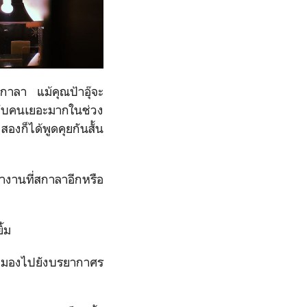
กาลา แม้คุณป้าอุ๊จะ
ุยกับคนเยอะมากในช่วง
งก็ได้พูดคุยกันสั้น
ทำงานที่สกาลาอีกหรือ
ิ้ม
แล้วมองไปยังบรยากาศร