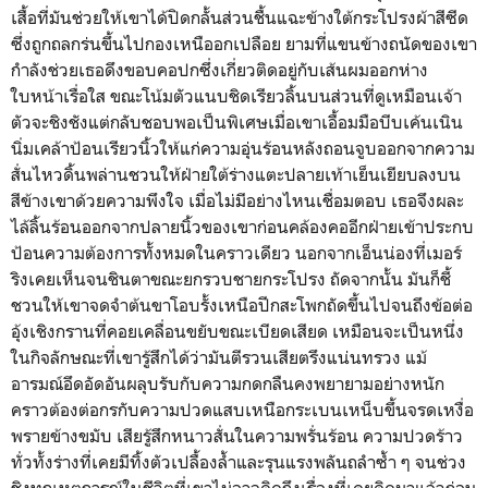
เสื้อที่มันช่วยให้เขาได้ปิดกลั้นส่วนชื้นแฉะข้างใต้กระโปรงผ้าสีซีด
ซึ่งถูกถลกร่นขึ้นไปกองเหนืออกเปลือย ยามที่แขนข้างถนัดของเขา
กำลังช่วยเธอดึงขอบคอปกซึ่งเกี่ยวติดอยู่กับเส้นผมออกห่าง
ใบหน้าเรื่อใส ขณะโน้มตัวแนบชิดเรียวลิ้นบนส่วนที่ดูเหมือนเจ้า
ตัวจะชิงชังแต่กลับชอบพอเป็นพิเศษเมื่อเขาเอื้อมมือบีบเค้นเนิน
นิ่มเคล้าป้อนเรียวนิ้วให้แก่ความอุ่นร้อนหลังถอนจูบออกจากความ
สั่นไหวดิ้นพล่านชวนให้ฝ่ายใต้ร่างแตะปลายเท้าเย็นเยียบลงบน
สีข้างเขาด้วยความพึงใจ เมื่อไม่มีอย่างไหนเชื่อมตอบ เธอจึงผละ
ไล้ลิ้นร้อนออกจากปลายนิ้วของเขาก่อนคล้องคออีกฝ่ายเข้าประกบ
ป้อนความต้องการทั้งหมดในคราวเดียว นอกจากเอ็นน่องที่เมอร์
ริงเคยเห็นจนชินตาขณะยกรวบชายกระโปรง ถัดจากนั้น มันก็ชี้
ชวนให้เขาจดจำต้นขาโอบรั้งเหนือปีกสะโพกถัดขึ้นไปจนถึงข้อต่อ
อุ้งเชิงกรานที่คอยเคลื่อนขยับขณะเบียดเสียด เหมือนจะเป็นหนึ่ง
ในกิจลักษณะที่เขารู้สึกได้ว่ามันตีรวนเสียตรึงแน่นทรวง แม้
อารมณ์อึดอัดอันผลุบรับกับความกดกลืนคงพยายามอย่างหนัก
คราวต้องต่อกรกับความปวดแสบเหนือกระเบนเหน็บขึ้นจรดเหงื่อ
พรายข้างขมับ เสียรู้สึกหนาวสั่นในความพรั่นร้อน ความปวดร้าว
ทั่วทั้งร่างที่เคยมีทิ้งตัวเปลื้องล้ำและรุนแรงพลันถลำซ้ำ ๆ จนช่วง
ชิงทุกเหตุการณ์ในชีวิตที่เขาไม่อาจคิดถึงเรื่องที่เคยคิดมาแล้วก่อน