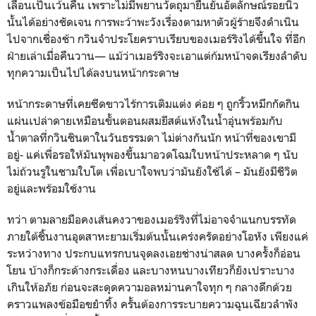
เลื่อนเป็นเว้นคืน เพราะไม่มีพยานวัตถุมายืนยันอัตลักษณ์รอยนิ้ว
นั้นได้อย่างชัดเจน การพะว้าพะวังเรื่องตามหาตัวผู้ร้ายจึงดำเนิน
ไปจากเชื่องช้า กวินจำประโยคราบเรียบของเมอร์ริงได้ขึ้นใจ ที่อีก
ฝ่ายเล่าเมื่อคืนวาน— แม้ว่าเมอร์ริงจะเอาแต่ก้มหน้าจดเรียงลำดับ
ทุกความเป็นไปได้ลงบนหน้ากระดาษ
หน้ากระดาษที่เคยซีดขาวไร้การเติมแต่ง ค่อย ๆ ถูกริ้วหมึกกัดกิน
แผ่นเปล่าดายเหมือนขั้นตอนผสมยีสต์แห้งในน้ำอุ่นพร้อมกับ
น้ำตาลที่กวินชินตาในวันธรรมดา ไม่ต่างกันนัก หน้าที่ของเขามี
อยู่- แค่เพื่อรอให้มันพุพองขึ้นมาอวดโฉมใบหน้าประหลาด ๆ นับ
ไม่ถ้วนรูในชามใบโต เพื่อเบาใจพบว่ามันยังใช้ได้ – มันยังมีชีวิต
อยู่และพร้อมใช้งาน
ทว่า ตามลายมือคงเส้นคงวาของเมอร์ริงที่ไม่อาจจำแนกบรรทัด
ภายใต้ชิ้นงานอุตสาหะยามเริ่มต้นนั้นเคร่งครัดอย่างโอหัง เพียงแค่
ระหว่างทาง ประกบแทรกบนจุดลงเอยช่างน่าสลด บางครั้งก็อ่อน
โยน บ้างก็กระด้างกระเดื่อง และบางหนบางเทียวก็ยังเปราะบาง
เกินให้อภัย ก่อนจะสะดุดความอลหม่านคาใจทุก ๆ กลางดึกด้วย
คราวแพลงข้อมือขยำทิ้ง ครั้นต้องการระบายความฉุนเฉียวลำพัง