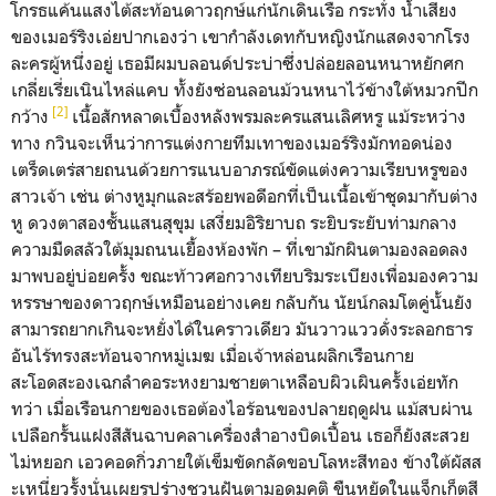
โกรธแค้นแสงไต้สะท้อนดาวฤกษ์แก่นักเดินเรือ กระทั่ง น้ำเสียง
ของเมอร์ริงเอ่ยปากเองว่า เขากำลังเดทกับหญิงนักแสดงจากโรง
ละครผู้หนึ่งอยู่ เธอมีผมบลอนด์ประบ่าซึ่งปล่อยลอนหนาหยักศก
เกลี่ยเรี่ยเนินไหล่แคบ ทั้งยังซ่อนลอนม้วนหนาไว้ข้างใต้หมวกปีก
[2]
กว้าง
เนื้อสักหลาดเบื้องหลังพรมละครแสนเลิศหรู แม้ระหว่าง
ทาง กวินจะเห็นว่าการแต่งกายทึมเทาของเมอร์ริงมักทอดน่อง
เตร็ดเตร่สายถนนด้วยการแนบอาภรณ์ขัดแต่งความเรียบหรูของ
สาวเจ้า เช่น ต่างหูมุกและสร้อยพอดีอกที่เป็นเนื้อเข้าชุดมากับต่าง
หู ดวงตาสองชั้นแสนสุขุม เสงี่ยมอิริยาบถ ระยิบระยับท่ามกลาง
ความมืดสลัวใต้มุมถนนเยื้องห้องพัก – ที่เขามักผินตามองลอดลง
มาพบอยู่บ่อยครั้ง ขณะท้าวศอกวางเทียบริมระเบียงเพื่อมองความ
หรรษาของดาวฤกษ์เหมือนอย่างเคย กลับกัน นัยน์กลมโตคู่นั้นยัง
สามารถยากเกินจะหยั่งได้ในคราวเดียว มันวาวแววดั่งระลอกธาร
อันไร้ทรงสะท้อนจากหมู่เมฆ เมื่อเจ้าหล่อนผลิกเรือนกาย
สะโอดสะองเฉกลำคอระหงยามชายตาเหลือบผิวเผินครั้งเอ่ยทัก
ทว่า เมื่อเรือนกายของเธอต้องไอร้อนของปลายฤดูฝน แม้สบผ่าน
เปลือกรั้นแฝงสีสันฉาบคลาเครื่องสำอางบิดเปื้อน เธอก็ยังสะสวย
ไม่หยอก เอวคอดกิ่วภายใต้เข็มขัดกลัดขอบโลหะสีทอง ข้างใต้ผัสส
ะเหนี่ยวรั้งนั่นเผยรูปร่างชวนฝันตามอุดมคติ ขืนหยัดในแจ็กเก็ตสี