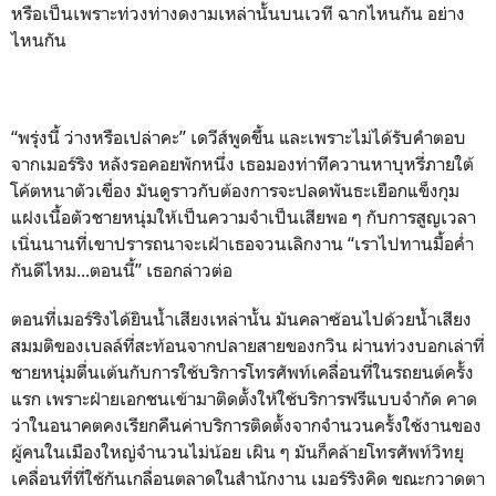
หรือเป็นเพราะท่วงท่างดงามเหล่านั้นบนเวที ฉากไหนกัน อย่าง
ไหนกัน
“พรุ่งนี้ ว่างหรือเปล่าคะ” เดวีส์พูดขึ้น และเพราะไม่ได้รับคำตอบ
จากเมอร์ริง หลังรอคอยพักหนึ่ง เธอมองท่าทีควานหาบุหรี่ภายใต้
โค้ตหนาตัวเขื่อง มันดูราวกับต้องการจะปลดพันธะเยือกแข็งกุม
แฝงเนื้อตัวชายหนุ่มให้เป็นความจำเป็นเสียพอ ๆ กับการสูญเวลา
เนิ่นนานที่เขาปรารถนาจะเฝ้าเธอจวนเลิกงาน “เราไปทานมื้อค่ำ
กันดีไหม...ตอนนี้” เธอกล่าวต่อ
ตอนที่เมอร์ริงได้ยินน้ำเสียงเหล่านั้น มันคลาซ้อนไปด้วยน้ำเสียง
สมมติของเบลล์ที่สะท้อนจากปลายสายของกวิน ผ่านท่วงบอกเล่าที่
ชายหนุ่มตื่นเต้นกับการใช้บริการโทรศัพท์เคลื่อนที่ในรถยนต์ครั้ง
แรก เพราะฝ่ายเอกชนเข้ามาติดตั้งให้ใช้บริการฟรีแบบจำกัด คาด
ว่าในอนาคตคงเรียกคืนค่าบริการติดตั้งจากจำนวนครั้งใช้งานของ
ผู้คนในเมืองใหญ่จำนวนไม่น้อย เผิน ๆ มันก็คล้ายโทรศัพท์วิทยุ
เคลื่อนที่ที่ใช้กันเกลื่อนตลาดในสำนักงาน เมอร์ริงคิด ขณะกวาดตา