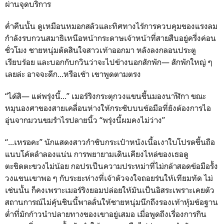
ผ่านจุดบริการ
ค่ำคืนนั้น ดูเหมือนหมอกสลัวและทิศทางไร้การควบคุมของแรงลม
กำลังรบกวนสมาธิเหนือหน้ากระดาษเจ้าหน้าที่สายสืบอยู่ครึ่งค่อน
ชั่วโมง ชายหนุ่มตัดสินใจสาวเท้าออกมา หลังลงกลอนประตู
เรียบร้อย และบอกกับกวินว่าจะไปข้างนอกสักพัก— สักพักใหญ่ ๆ
เลยล่ะ อาจจะดึก...หรือเช้า เขาพูดตามตรง
“ได้สิ— แต่พรุ่งนี้...” เมอร์ริงกระตุกวงแขนขึ้นมองนาฬิกา ขณะ
หมุนองศาของสายเคลื่อนห่างให้กระชับบนข้อมือที่ยังต้องการไอ
อุ่นจากมวนขมรำไรปลายนิ้ว “พรุ่งนี้ผมคงไม่ว่าง”
“...เหรอคะ” นักแสดงสาวกำชับกระเป๋าหนังเนื้อเงาใบโปรดขึ้นถือ
แนบโค้ตลำลองแน่น การพยายามเดินเคียงไหล่ของเธอดู
ตะขิดตะขวงไม่น้อย กอปรเป็นความประหม่าที่ไม่กล้าสอดข้อมือรั้ง
วงแขนเขาพอ ๆ กับระยะห่างที่เจ้าตัวจงใจถอยร่นให้เทียมทัด ไม่
เช่นนั้น ก็คงเพราะเมอร์ริงยอมปล่อยให้มันเป็นอิสระเพราะเคยตัว
สถานการณ์ไม่คุ้นชินนี้พาลลั่นให้ชายหนุ่มนึกถึงรองเท้าหุ้มข้อฐาน
ต่ำที่มักก้าวนำปลายทางของเขาอยู่เสมอ เมื่อพูดถึงเรื่องการกิน