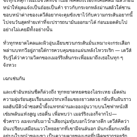
หน้าให้ผุดแจ้งเป็นถ้อยเป็นคำ ราวกับกระจกหลังม่านสลัวใต้ชาน
ขอบหน้าต่างของเดวีส์อยากจะคุมขังเขาไว้กับความกระสันอยากนี้
ไปจนวันสุดท้ายเท่าที่จะปรารถนามันออกมาได้ ก่อนมอดดับไป
อย่างไม่เคยมีทั้งอย่างนั้น
ทั่วทุกหยาดไคลและผิวอุ่นเอียนชวนกระสันมั่นเหมาะจะกระเสือก
พล่านบทกวีอยู่ภายใต้การควบคุมของแผ่นหลังไหวระริก — เดวีส์
รับรู้ได้ว่าความวิตกของเมอร์ริงสั่นกระเพื่อมมาถึงเธอในทุก ๆ
จังหวะ
เฉกเช่นกัน
และเช้าอันหม่นชืดก็ล่วงถึง ทุกหยาดหยดของไอระเหย เม็ดฝน
ความลุ่มร้อนสุมเรือนผมปรกเหงื่อแขยงยาวสลวย กลิ่นหืนฝันราว
ผลฮันนีดิวฉ่ำซอสน้ำผึ้งแทรกผ่านละอองอุ่นวาบบนโซฟาหนังสี
เข้มพลันแห้งสูญ เธอตื่น เพื่อพบว่า เมอร์ริงเองก็จากไป—
ชั่วคราว
ผมจะกลับมา
น้ำเสียงนุ่มทุ้มบอกไว้กลางดึก เดวีส์คิดว่า
มันเปรียบเสมือนแววโหยอยากที่เขามีจนล้นอก มันกะลิ้มกะเหลี่ย
อยู่บนใบหน้าของเขา เป็นความตายของเธอที่ปลิดพรากรอยรัก