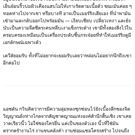
เย็นย้อนริ้วบ่มผิวเคืองแสบไม่ให้เกาะรัดตามเนื้อตัว ขณะมันค่อย ๆ
ทอดห่างไปจากเขา หรือบางที อาจเป็นเมอร์ริงเสียเอง ที่นำพามัน
เข้ามาและกลับออกไปพร้อมมัน — เงียบเชียบ เปลี่ยวเหงา และยัง
นับเป็นความจืดชืดระคนหลืบเงาแข็งกระด้าง เขามีทั้งสองสิ่งไว้ใน
ครอบครองเหมือนเป็นเครื่องประดับชิ้นกระจ้อยที่ทำให้เมอร์ริงดูมี
เอกลักษณ์เฉพาะตัว
เดวีส์ยอมรับ ทั้งที่ไม่อยากจะยอมรับเลยว่าหล่อนไม่อยากนึกถึงเขา
อีกต่อไป
แอชตัน กวินคิดว่าการมีความลุ่มหลงซุกซ่อนไว้ยังเบื้องลึกของจิต
วิญญาณยังห่างไกลจากสัญชาตญาณแห่งองค์สำนึกสิ้นเชิง เขาเคย
วาดเรียวนิ้ว ไม่ใช่ของใครอื่น แต่เป็นของตัวเอง นิ้วที่ใช้มัน
ตรากตรำงานไร่ งานขนคลังค้า งานซ่อมแซมโครงสร้าง ไปจนถึง