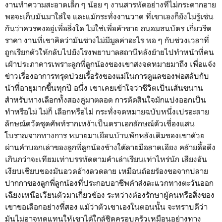
งานทำความสะอาดเล็ก ๆ น้อย ๆ งานสารพัดอย่างที่ไม่กระดากอาย
พอจะเก็บมันมาใส่ใจ และแม้กระทั่งงานวาด ที่เขาเองก็ยังไม่รู้เช่น
กันว่าควรคงอยู่เพื่อสิ่งใด ไม่ใช่เพื่อค้าขาย ถนอมธนบัตร เกี่ยวรีด
ราคา งานที่เขาคิดว่ามันช่างไม่มีมูลค่าอะไร พอ ๆ กับช่วงเวลาที่
ถูกเรียกตัวให้กลับไปยังโรงพยาบาลสถานีหลังย้ายไปทำหน้าที่คน
เฝ้าประภาคารเพราะลูกพี่ลูกน้องของเขาส่งจดหมายมาถึง เพื่อแจ้ง
ข่าวเรื่องอาการทรุดป่วยเรื้อรังของแม่ในการดูแลของพ่อสลับกับ
น้าที่อายุมากขึ้นทุกปี อนึ่ง เขาเคยเข้าใจว่าชีวิตเป็นเส้นขนาน
สำหรับทางเลือกทั้งสองคู่มาตลอด การตัดสินใจมักแบ่งออกเป็น
ทำหรือไม่ ไม่ก็ เลือกหรือไม่ กระทั่งจดหมายฉบับหนึ่งเปรอะลาย
ลักษณ์ตวัดชุดศัพท์รากเหง้าเป็นตราเอกลักษณ์ตัวเขื่องแสน
โบราณจากทางการ หมายมาเยือนบ้านพักหลังเดิมของเขาด้วย
ผ่านคำบอกเล่าของลูกพี่ลูกน้องข้างใต้ลายมือลาดเอียง คล้ายดื้อดึง
เกินกว่าจะเทียมเท่าบรรทัดตามคำเล่าเรียนเท่าไหร่นัก เสียงอัน
เงียบเชียบของมันอวดอ้างลวดลาย เหมือนถ้อยร้องขอจากปลาย
ปากกาของลูกพี่ลูกน้องที่ประกอบอาชีพค้าส่งละแวกทางตะวันออก
เฉียงเหนือเวียนตัวมาเกี่ยวข้อง ระหว่างต้องรักษาผู้คนหรือสิ่งของ
เขาขอเลือกอย่างที่สอง แม้ว่าตัวเขาเองในตอนนั้น จะทราบดีว่า
มันไม่อาจทดแทนให้เขาได้ใกล้ชิดครอบครัวเหมือนอย่างทาง