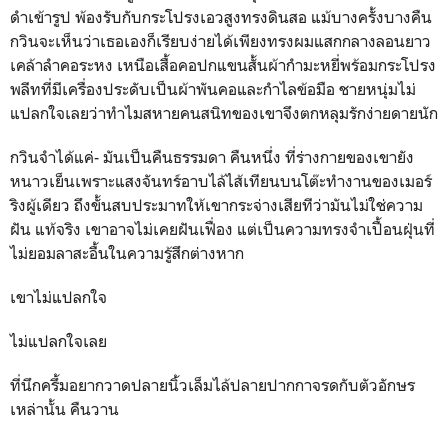
ดำเข้ารูป พ้องรับกับกระโปรงเอวสูงทรงดินสอ แม้บางครั้งบางคืน
กวินจะเห็นว่าเธอเองก็เรียบง่ายได้เพียงทรงผมแสกกลางลอนยาว
เคล้าลำคอระหง เหนือเสื้อคอปกแขนสั้นผ้ากำมะหยี่พร้อมกระโปรง
พลีทที่มีเครื่องประดับเป็นผ้าพันคอและกำไลข้อมือ ชายหนุ่มไม่
แปลกใจเลยว่าทำไมสหายคนสนิทของเขาจึงตกหลุมรักง่ายดายนัก
กวินจำได้แค่- มันเป็นคืนธรรมดา คืนหนึ่ง ที่ร่างกายของเขายัง
หนาวเย็นเพราะแสงจันทร์อาบไล้ไส้เทียนบนโต๊ะทำงานของเมอร์
ริงผู้เดียว ถึงขั้นสบประมาทให้เขากระจ่างเสียทีว่ามันไม่ใช่ความ
ฝัน แท้จริง เขาอาจไม่เคยฝันเฟื่อง แต่เป็นความทรงจำเปื้อนฝุ่นที่
ไม่ยอมลาสะอื้นในความรู้สึกต่างหาก
เขาไม่แปลกใจ
ไม่แปลกใจเลย
ที่นึกครึ้มอยากวาดปลายนิ้วเล็มไล้ปลายปากกาจรดกับตัวอักษร
เหล่านั้น คืนวาน