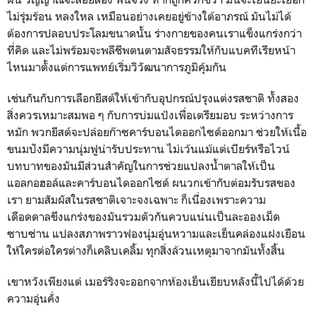
ไม่รุ่มร้อน หลงใหล เหมือนอย่างเคยอยู่ข้างใต้อาภรณ์ มันไม่ได้
ต้องการปลอบประโลมขนาดนั้น ร่างกายของคนเราแข็งแกร่งกว่า
ที่คิด และไม่พร้อมจะพลีชีพตนตามสัจธรรมให้กับแบคทีเรียหน้า
ไหนมาตั้งแต่การแพทย์เริ่มวิวัฒนาการภูมิคุ้มกัน
เช่นกันกับการเลือกยีสต์ให้เข้ากับอุปกรณ์ปรุงแต่งรสชาติ ทั้งสอง
สิ่งควรเหมาะสมพอ ๆ กับการบ่มแป้งเพื่อเตรียมอบ ระหว่างการ
หมัก พวกยีสต์จะปล่อยก๊าซคาร์บอนไดออกไซด์ออกมา ช่วยให้เนื้อ
ขนมปังมีความนุ่มฟูน่ารับประทาน ไม่เว้นแม้แต่เบียร์หรือไวน์
บทบาทของมันมีส่วนสำคัญในการช่วยแปลงน้ำตาลให้เป็น
แอลกอฮอล์และคาร์บอนไดออกไซด์ ผนวกเข้ากับต่อมรับรสของ
เรา ยามสัมผัสในรสชาติเจาะจงเฉพาะ ก็เนื่องเพราะความ
เดือดดาลขึงแกร่งของมันรวมตัวกันควบแน่นเป็นละอองเม็ด
ซาบซ่าน แปลงสภาพราวฟองนุ่มอุ่นหวามและเย็นคล่องแฝงเยือน
ให้ใครต่อใครต่างก็เคลิบเคลิ้ม ทุกสิ่งล้วนเหตุมาจากมันทั้งสิ้น
เขาหวังเพียงแต่ เมอร์ริงจะออกจากห้องเย็นเยียบหลังนี้ไปได้ด้วย
ความอุ่นคั่ง