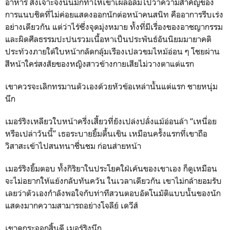
อาหาร สิ่งเจาะจงนั้นมักทำให้เขาเผลอลืมไปว่าความสำคัญของ
การแนบชิดที่ไม่ค่อยแสดงออกนักต่อหน้าคนสนิท คืออาการรีบเร่ง
อย่างเดียวกัน แต่ว่าไร้ซึ่งจุดมุ่งหมาย ทั้งที่มีเรื่องของอาชญากรรม
และผิดศีลธรรมปะปนรวมเนื้อหาเป็นประพันธ์อันนิยมมายาคติ
ประท้วงภายใต้ใบหน้ากลัดกลุ้มเรืองเปลวขมไหม้อ่อน ๆ โชยผ่าน
สีหน้าใคร่สงสัยของหญิงสาวข้างกายเสียไม่วางตาแต่แรก
เขาควรจะเลิกทรมานตัวเองด้วยหัวข้อเหล่านั้นแต่แรก ชายหนุ่ม
นึก
เมอร์ริงเหลียวใบหน้าครึ่งเสี้ยวที่ยังเปล่งปลั่งแม้อ่อนล้า “เหนื่อย
หรือเปล่าวันนี้” เธอระบายยิ้มตื้นเขิน เหมือนครั้งแรกที่เขาถือ
วิสาสะเข้าไปสนทนาชื่นชม ก่อนส่ายหน้า
เมอร์ริงยิ้มตอบ ทั้งกิริยาในประโยคใฝ่เค้นของเขาเอง ก็ดูเหมือน
จะไม่อยากให้แย้งกลับทันควัน ในเวลาเดียวกัน เขาไม่กล้ายอมรับ
เลยว่าตัวเองกำลังพอใจกับท่าทีสวนตอบอัตโนมัติแบบนั้นของนัก
แสดงมากความสามารถอย่างโจลีย์ เดวีส์
เขาดูกระจอกสิ้นดี เมอร์ริงนึก