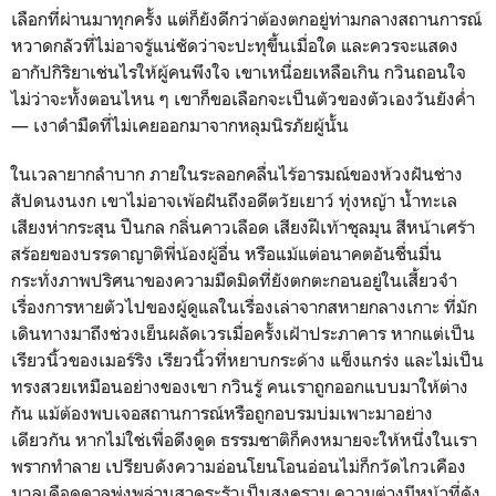
เลือกที่ผ่านมาทุกครั้ง แต่ก็ยังดีกว่าต้องตกอยู่ท่ามกลางสถานการณ์
หวาดกลัวที่ไม่อาจรู้แน่ชัดว่าจะปะทุขึ้นเมื่อใด และควรจะแสดง
อากัปกิริยาเช่นไรให้ผู้คนพึงใจ เขาเหนื่อยเหลือเกิน กวินถอนใจ
ไม่ว่าจะทั้งตอนไหน ๆ เขาก็ขอเลือกจะเป็นตัวของตัวเองวันยังค่ำ
— เงาดำมืดที่ไม่เคยออกมาจากหลุมนิรภัยผู้นั้น
ในเวลายากลำบาก ภายในระลอกคลื่นไร้อารมณ์ของห้วงฝันช่าง
สัปดนงนงก เขาไม่อาจเพ้อฝันถึงอดีตวัยเยาว์ ทุ่งหญ้า น้ำทะเล
เสียงห่ากระสุน ปืนกล กลิ่นคาวเลือด เสียงฝีเท้าชุลมุน สีหน้าเศร้า
สร้อยของบรรดาญาติพี่น้องผู้อื่น หรือแม้แต่อนาคตอันชื่นมื่น
กระทั่งภาพปริศนาของความมืดมิดที่ยังตกตะกอนอยู่ในเสี้ยวจำ
เรื่องการหายตัวไปของผู้ดูแลในเรื่องเล่าจากสหายกลางเกาะ ที่มัก
เดินทางมาถึงช่วงเย็นผลัดเวรเมื่อครั้งเฝ้าประภาคาร หากแต่เป็น
เรียวนิ้วของเมอร์ริง เรียวนิ้วที่หยาบกระด้าง แข็งแกร่ง และไม่เป็น
ทรงสวยเหมือนอย่างของเขา กวินรู้ คนเราถูกออกแบบมาให้ต่าง
กัน แม้ต้องพบเจอสถานการณ์หรือถูกอบรมบ่มเพาะมาอย่าง
เดียวกัน หากไม่ใช่เพื่อดึงดูด ธรรมชาติก็คงหมายจะให้หนึ่งในเรา
พรากทำลาย เปรียบดังความอ่อนโยนโอนอ่อนไม่ก็กวัดไกวเคือง
มวลเดือดดาลพุ่งพล่านสาดระรัวเป็นสงคราม ความต่างมีหน้าที่ดัง