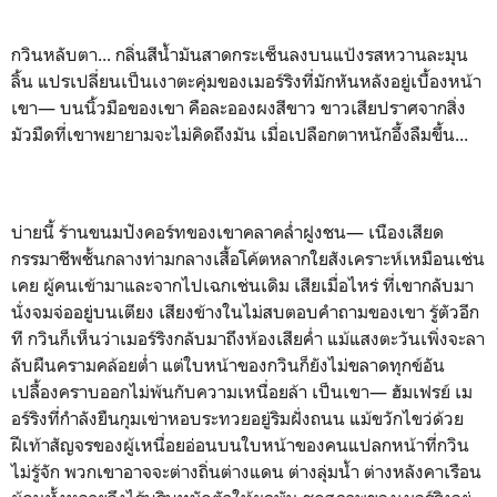
กวินหลับตา... กลิ่นสีน้ำมันสาดกระเซ็นลงบนแป้งรสหวานละมุน
ลิ้น แปรเปลี่ยนเป็นเงาตะคุ่มของเมอร์ริงที่มักหันหลังอยู่เบื้องหน้า
เขา— บนนิ้วมือของเขา คือละอองผงสีขาว ขาวเสียปราศจากสิ่ง
มัวมืดที่เขาพยายามจะไม่คิดถึงมัน เมื่อเปลือกตาหนักอึ้งลืมขึ้น...
บ่ายนี้ ร้านขนมปังคอร์ทของเขาคลาคล่ำฝูงชน— เนืองเสียด
กรรมาชีพชั้นกลางท่ามกลางเสื้อโค้ตหลากใยสังเคราะห์เหมือนเช่น
เคย ผู้คนเข้ามาและจากไปเฉกเช่นเดิม เสียเมื่อไหร่ ที่เขากลับมา
นั่งจมจ่ออยู่บนเตียง เสียงข้างในไม่สบตอบคำถามของเขา รู้ตัวอีก
ที กวินก็เห็นว่าเมอร์ริงกลับมาถึงห้องเสียค่ำ แม้แสงตะวันเพิ่งจะลา
ลับผืนครามคล้อยต่ำ แต่ใบหน้าของกวินก็ยังไม่ขลาดทุกข์อัน
เปลื้องคราบออกไม่พ้นกับความเหนื่อยล้า เป็นเขา— ฮัมเฟรย์ เม
อร์ริงที่กำลังยืนกุมเข่าหอบระทวยอยู่ริมฝั่งถนน แม้ขวักไขว่ด้วย
ฝีเท้าสัญจรของผู้เหนื่อยอ่อนบนใบหน้าของคนแปลกหน้าที่กวิน
ไม่รู้จัก พวกเขาอาจจะต่างถิ่นต่างแดน ต่างลุ่มน้ำ ต่างหลังคาเรือน