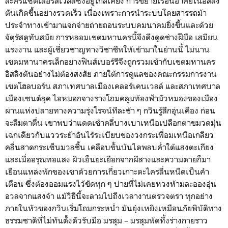
ละครแซดเลอร์สเวลส์ซึ่งอยู่ใกล้เคียง การขยายเรือนอาศัยในอิสลิง
ตันเกิดขึ้นอย่างรวดเร็ว เนื่องเพราะการนำระบบโดยสารรถม้า
ประจำทางเข้ามาแจกจ่ายถ่ายถอนระบบคมนาคมยิ่งขึ้นและด้วย
จัตุรัสดูทันสมัย การหลอมเขตมหานครนี้จึงดึงดูดช่างฝีมือ เสมียน
แรงงาน และผู้เชี่ยวชาญทางวิชาชีพให้เข้ามาในย่านนี้ ไม่นาน
เขตมหานาครเล็กอย่างฟินส์เบอร์รีจึงถูกรวมเข้ากับเขตมหานคร
อิสลิงตันอย่างไม่ต้องสงสัย ภายใต้การดูแลของคณะกรรมการงาน
เขตโฮลบอร์น สภาเทศบาลเมืองเคลอร์เคนเวลล์ และสภาเทศบาล
เมืองเซนต์ลุค ไอหมอกจางรางโถมคลุมท้องฟ้ามัวหมองของเมือง
ผ่านแห่งปลายทางความรุ่งโรจน์ทีละช้า ๆ กวินรู้สึกอุ่นเคือง ก่อน
จะลืมตาตื่น เขาพบว่าแดดเช้าคลี่บางเบาเหนือเปลือกตาขมวดมุ่น
เฉกเดียวกับแววระย้าอันไร้ระเบียบของวงกระเพื่อมเหนือเกลียว
คลื่นสาดกระเซ็นมวลชื้น เคลือบขั้นบันไดพลบค่ำใต้แสงตะเกียง
และเมื่ออรุณทอแสง ผิวเย็นยะเยือกจากผีสางและความตายก็มา
เยือนแหล่งพักของเขาด้วยการเกี่ยวเกาะตะไคร่ลื่นหนืดเป็นคำ
เตือน ซึ่งต้องออมแรงไว้ขัดทุก ๆ บ่ายที่ไม่เคยหวงห้ามละอองอุ่น
อวลจากแสงจ้า แม้วิธีนี้จะลามไปถึงเวลางานตรวจตรา ทุกอย่าง
ภายในหัวของกวินเริ่มโถมกระหน่ำ มันยุ่งเหยิงเหมือนภัยพิบัติทาง
ธรรมชาติที่ไม่ทันตั้งตัวรับมือ มรสุม – มรสุมพัดทึ้งร่างกายราว