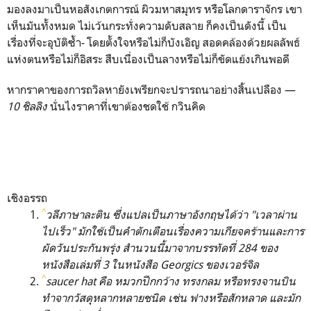
มองลงมาเป็นหอสังเกตการณ์ ผิวมหาสมุทร หรือโลกดาราจักร เขา
เห็นมันทั้งหมด ไม่เว้นกระทั่งความดับสลาย ก็คงเป็นดังนี้ เป็น
เรื่องที่จะอุบัติซ้ำ- โดยตั้งใจหรือไม่ก็บังเอิญ สอดคล้องด้วยผลลัพธ์
แห่งตนหรือไม่ก็อิสระ สืบเนื่องเป็นลางหรือไม่ก็ขัดแย้งเกินพอดี
หากราคาของการถวิลหายังเพรียกจะปรารถนาอย่างสิ้นเปลือง —
10 ชิลลิง
นั่นไงราคาที่เขาต้องชดใช้ กวินคิด
เชิงอรรถ
^
วลีภาษาละติน ซึ่งแปลเป็นภาษาอังกฤษได้ว่า "เวลาผ่าน
ไปเร็ว" มักใช้เป็นคำตักเตือนเรื่องความเกียจคร้านและการ
ผัดวันประกันพรุ่ง สำนวนนี้มาจากบรรทัดที่ 284 ของ
หนังสือเล่มที่ 3 ในหนังสือ Georgics ของเวอร์จิล
^
saucer hat คือ หมวกปีกกว้าง ทรงกลม หรือทรงจานบิน
ทำจากวัสดุหลากหลายชนิด เช่น ฟางหรือสักหลาด และมัก