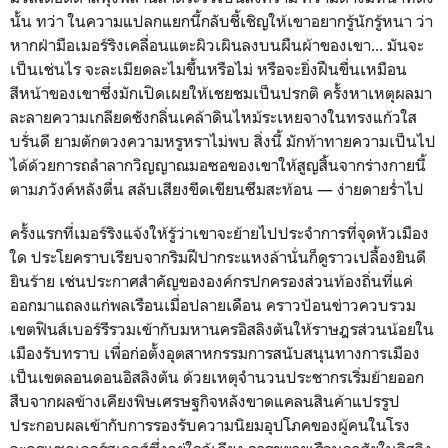
นั้น ทว่า ในความแปลกแยกนี้กลับชี้เชิญให้เขาอยากรู้นักรู้หนา ว่า
หากฝ่ามือเมอร์ริงเคลื่อนแตะผิวเผินลงบนผืนผ้าของเขา... มันจะ
เป็นเช่นไร จะละเมียดละไมขึ้นหรือไม่ หรือจะยิ่งฝืนขื่นเหมือน
สีหน้าของเขาซึ่งมักเปิดเผยให้เชยชมเป็นปรกติ ครั้งหาเหตุผลมา
ละลายความเกลียดชังกลิ่นเคล้าดินไหม้ระเหยจางในทรงแก้วใส
บรั่นดี ยามตักตวงความหรูหราไม่พบ สิ่งนี้ มักท้าทายความเป็นไป
ได้ด้วยการถลำลากวิญญาณมอซอของเขาให้สูญสิ้นจากร่างกายนี้
ตามภวังค์หลังตื่น สลับเสียงขีดเขียนซึมสะท้อน — ง่ายดายร่ำไป
ครั้งแรกที่เมอร์ริงแจ้งให้รู้ว่าเขาจะย้ายไปประจำการที่จุดหัวเมือง
ใด ประโยคราบเรียบจากริมฝีปากระแหงล้านั่นก็ดูราวเปลื้องยินดี
ยินร้าย เช่นประกาศสำคัญขององค์กรปกครองส่วนท้องถิ่นที่แค่
ออกมาแถลงแก่พลเรือนเมื่อปลายเดือน คราวป้อนข่าวควบรวม
เขตฟินส์เบอร์รีรวมเข้ากับมหานครอิสลิงตันให้ราษฎรส่วนน้อยใน
เมืองรับทราบ เพื่อก่อตั้งอุตสาหกรรมการสนับสนุนทางการเมือง
เป็นเขตลอนดอนอิสลิงตัน ด้วยเหตุจำนวนประชากรเริ่มย้ายออก
สืบจากผลข้างเคียงพิษเศรษฐกิจหลังขาดแคลนสินค้าแปรรูป
ประกอบผลเข้ากับการรองรับความนิยมอุปโภคของผู้คนในโรง