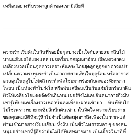
เหมือนอย่างที่บรรดาลูกค้าของเขามีเสียที
ความรัก เริ่มต้นในวันที่รอยยิ้มผุดบางเป็นใจกับสายลม กลีบไม้
บานแย้มยลใต้แสงแดด เมฆครึ้มปกคลุมเงาอ่อน เลือนดวงกลม
เหลืองนวลเปื้อนจุดดาวเคราะห์แคระ ไกลสุดลูกหูลูกตา อาจแปร
เปลี่ยนความระทุ่มระกำเป็นอากาศยามเย็นในฤดูร้อน หรืออากาศ
อวลอุ่นในฤดูใบไม้ผลิ กระทั่งพัดโชยมาพร้อมกับละอองหิมะขาว
โพลน เป็นท้องฟ้าโปร่งใส หรือพ้นเคลื่อนเป็นวันแจ่มใสกร่อนกลืน
ผิวให้เฉลียวไอแดดจัดจ้าเกินทน เมอร์ริงไม่เคยจินตนาการถึงมัน
เขารู้เพียงแค่เรื่องราวเหล่านั้นคงเพิ่งจะผ่านเข้ามา— ทันทีทันใด
ไม่ใช่เพราะพยายามซึมลึกนึกค้นเข้ามาในจิตใจ ความเรียบง่าย
ของคุณสมบัติที่จะรู้สึกไม่จำเป็นต้องยุ่งยากถึงเพียงนั้น หาก-แต่
ผ่านเข้ามาอย่างเงียบเชียบ นิ่งงัน เป็นชั่วโมงธรรมดา ๆ ของคน
หนุ่มอย่างเขาที่รู้สึกว่ามันไม่ได้พิเศษมากมาย เป็นเสี้ยววินาทีที่