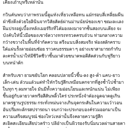
เคียงเถ้าบุหรี่เหล่านั้น
กวินค้นพบว่าภาพรวมนี้ดูแห้งเหี่ยวเหลือทน แม้กรอบสี่เหลี่ยมผืน
ผ้าขึงตึงด้วยใยลินินจากวิสัยสัตย์ผ่านม่านนัยน์ของเขา ขณะละเลง
ฝีแปรงอยู่เบื้องหลังเมอร์ริงที่ได้มองลงมาจากชั้นสองบนเตียง จะ
บังคับให้นิ้วมือของเขาจัดวางทรงทรวดครบถ้วน ท่ามกลางความ
กว้างขวางในพื้นที่จำกัดความ ตรึงแนบสิ่งสมจริง พ้องสลักคราบ
ใต้แผ่นรั้งลายอ่อนช้อย ราวคนธรรมดา ๆ อย่างเขาสามารถกำกับ
ละครน้ำเน่าให้มีชีวิตชีวาขึ้นมาด้วยขนาดพอดีสัดส่วนกับพู่รียาว
บนหน้าตัก
สำหรับเขา ยามขยับโยก คลอนปลายนิ้วขึ้น-ลง สูง-ต่ำ แคบ-ยาว
เล็ก-เด่น ล้วนแล้วแต่ทำให้กวินรู้สึกเหมือนตกจากที่สูงซ้ำไปช้ำมา
ในทุก ๆ ลมหายใจ มันมีทั้งความอ่อนโยนและหนักแน่น ไม่เพียง
ขึ้นอยู่กับลายวาดหรือสีสันพลิ้วใคร่ ประหนึ่งจำต้องฉูดฉาดดูเกิน
มาตรฐานรูปธรรม กระทั่งหม่นจางเกินจุดกระสันในความเว้าวอน
อันปริ่มทะลักรสปรารถนา จนกว่าจะประกอบองค์รวมออกมาเป็น
ความเสร็จสมบูรณ์ ช่องโหว่เหล่านั้นจึงคลายความรู้สึก
สะอิดสะเอียนเสียปวดร้าว ปลิอ้างเป็นผิวรองรับนิ่มนวลผ่านสายตา