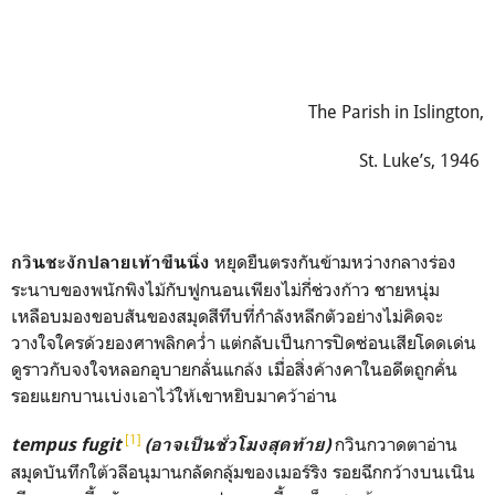
The Parish in Islington,
St. Luke’s, 1946
หยุดยืนตรงกันข้ามหว่างกลางร่อง
กวินชะงักปลายเท้าขืนนิ่ง
ระนาบของพนักพิงไม้กับฟูกนอนเพียงไม่กี่ช่วงก้าว ชายหนุ่ม
เหลือบมองขอบสันของสมุดสีทึบที่กำลังหลีกตัวอย่างไม่คิดจะ
วางใจใครด้วยองศาพลิกคว่ำ แต่กลับเป็นการปิดซ่อนเสียโดดเด่น
ดูราวกับจงใจหลอกอุบายกลั่นแกล้ง เมื่อสิ่งค้างคาในอดีตถูกคั่น
รอยแยกบานเบ่งเอาไว้ให้เขาหยิบมาคว้าอ่าน
[1]
กวินกวาดตาอ่าน
tempus fugit
(อาจเป็นชั่วโมงสุดท้าย)
สมุดบันทึกใต้วลีอนุมานกลัดกลุ้มของเมอร์ริง รอยฉีกกว้างบนเนิน