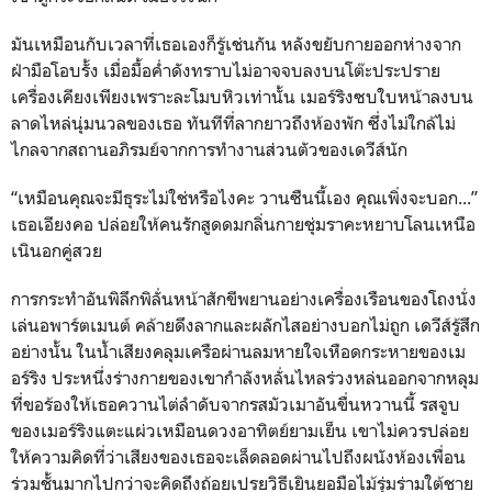
มันเหมือนกับเวลาที่เธอเองก็รู้เช่นกัน หลังขยับกายออกห่างจาก
ฝ่ามือโอบรั้ง เมื่อมื้อค่ำดังทราบไม่อาจจบลงบนโต๊ะประปราย
เครื่องเคียงเพียงเพราะละโมบหิวเท่านั้น เมอร์ริงซบใบหน้าลงบน
ลาดไหล่นุ่มนวลของเธอ ทันทีที่ลากยาวถึงห้องพัก ซึ่งไม่ใกล้ไม่
ไกลจากสถานอภิรมย์จากการทำงานส่วนตัวของเดวีส์นัก
“เหมือนคุณจะมีธุระไม่ใช่หรือไงคะ วานซืนนี้เอง คุณเพิ่งจะบอก...”
เธอเอียงคอ ปล่อยให้คนรักสูดดมกลิ่นกายชุ่มราคะหยาบโลนเหนือ
เนินอกคู่สวย
การกระทำอันพิลึกพิลั่นหน้าสักขีพยานอย่างเครื่องเรือนของโถงนั่ง
เล่นอพาร์ตเมนต์ คล้ายดึงลากและผลักไสอย่างบอกไม่ถูก เดวีส์รู้สึก
อย่างนั้น ในน้ำเสียงคลุมเครือผ่านลมหายใจเหือดกระหายของเม
อร์ริง ประหนึ่งร่างกายของเขากำลังหลั่นไหลร่วงหล่นออกจากหลุม
ที่ขอร้องให้เธอควานไต่ลำดับจากรสมัวเมาอันขื่นหวานนี้ รสจูบ
ของเมอร์ริงแตะแผ่วเหมือนดวงอาทิตย์ยามเย็น เขาไม่ควรปล่อย
ให้ความคิดที่ว่าเสียงของเธอจะเล็ดลอดผ่านไปถึงผนังห้องเพื่อน
ร่วมชั้นมากไปกว่าจะคิดถึงถ้อยเปรยวิธีเยินยอมือไม้รุ่มร่ามใต้ชาย