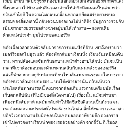
เรียบ ยามนี้ กลับขรุขระ กองปนแยกเสี้ยวเล็กเศษน้อยระเกะตาและ
ทิ้งรอยฉาวไว้ข้างแผ่นสีนวลสะอ้านให้ลำรึกถึงแผลเป็นเล่น ทว่า
กวินเข้าใจดี ในความไม่กลบเกลื่อนหากแต่ยึดแสร้งอย่างขบถ
ธรรมของสิ่งเหล่านี้ กลับชวนมองอย่างไม่น่าติติง มันถูกวางรวมกัน
เป็นซากอารยธรรมอล่างฉ่างอยู่บนโต๊ะทำงาน— องศาเดิม
ตำแหน่งประจำ มุมโปรดของเมอร์ริง
หลังเผื่อเวลาส่วนตัวกลับมาจากการบ่มแป้งที่ร้าน เขาถึงทราบว่า
เมอร์ริงออกไปธุระแล้ว ห้องพักกลับมาเงียบนิ่ง เงียบงันเหมือนคืน
วาน หากปล้องแสงจันทร์นอกบานหน้าต่างอาบไล้ผนัง มันจะเป็น
เวลาที่เขาต้องนอนมองฝ้าเพดานสลับกับแผ่นหลังของเมอร์ริง
แล้วก็พักสายตาอยู่กับปลายเทียนไหวสั่นเพราะแรงถอดใจบางเบา
หลังพบว่าตัวเองบกพร่อง... บนโต๊ะข้างล่างนั่น กวินเห็นว่า
ประโยคต้นทางพรรคนี้ คงมาจากต้องเก็บแรงกายเตรียมนัดเรื่อง
เก็บตกคดีปล้น (ที่ไม่มีของสิ่งใดหายไป) เรื่องนั้น แม้จะผ่านมา
เพียงหนึ่งสัปดาห์ แต่มันกลับทำให้มิสซิสซิลลิแวนเป็นกังวล จน
เธอต้องถ่อความประสงค์ไปขอร้องปนไกล่เกลี่ยให้พลตระเวนอาสา
ปลีกวิเวกจากงานรับผิดชอบในเขตปลอดภาษียามดึก ล่วงกราย
เข้าไปตรวจตราเรือนพักของเธอด้วยอย่างต่ำ จากถี่วัน ก็เริ่มถด