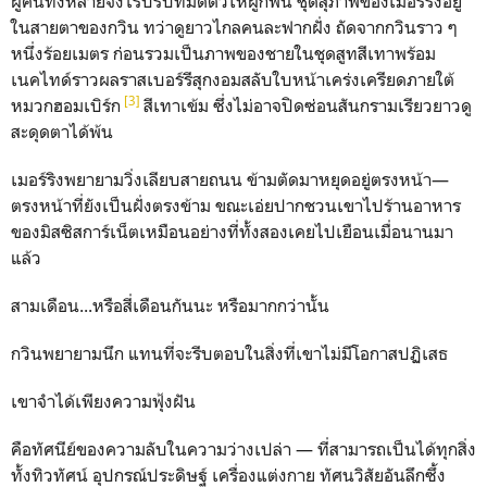
ผู้คนทั้งหลายจึงไร้บริบทมัดตัวให้ผูกพัน ชุดสุภาพของเมอร์ริงอยู่
ในสายตาของกวิน ทว่าดูยาวไกลคนละฟากฝั่ง ถัดจากกวินราว ๆ
หนึ่งร้อยเมตร ก่อนรวมเป็นภาพของชายในชุดสูทสีเทาพร้อม
เนคไทด์ราวผลราสเบอร์รีสุกงอมสลับใบหน้าเคร่งเครียดภายใต้
[3]
หมวกฮอมเบิร์ก
สีเทาเข้ม ซึ่งไม่อาจปิดซ่อนสันกรามเรียวยาวดู
สะดุดตาได้พ้น
เมอร์ริงพยายามวิ่งเลียบสายถนน ข้ามตัดมาหยุดอยู่ตรงหน้า—
ตรงหน้าที่ยังเป็นฝั่งตรงข้าม ขณะเอ่ยปากชวนเขาไปร้านอาหาร
ของมิสซิสการ์เน็ตเหมือนอย่างที่ทั้งสองเคยไปเยือนเมื่อนานมา
แล้ว
สามเดือน...หรือสี่เดือนกันนะ หรือมากกว่านั้น
กวินพยายามนึก แทนที่จะรีบตอบในสิ่งที่เขาไม่มีโอกาสปฏิเสธ
เขาจำได้เพียงความฟุ้งฝัน
คือทัศนีย์ของความลับในความว่างเปล่า — ที่สามารถเป็นได้ทุกสิ่ง
ทั้งทิวทัศน์ อุปกรณ์ประดิษฐ์ เครื่องแต่งกาย ทัศนวิสัยอันลึกซึ้ง