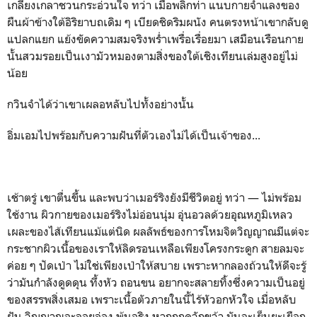
เกลี้ยงเกลาชวนกระอ่วนใจ ทว่า เมื่อพลิกท่า แนบกายจำแลงของ
ผืนผ้าข้างใต้อิริยาบถเดิม ๆ เบียดชิดริมผนัง คนตรงหน้าเขากลับดู
แปลกแยก แย้งขัดความสมจริงพร่ำเพรื่อเรื่อยมา เสมือนเรือนกาย
นั้นสวมรอยเป็นเงามัวหมองตามสิ่งของใต้เชิงเทียนเล่มสูงอยู่ไม่
น้อย
กวินจำได้ว่าเขาเผลอหลับไปทั้งอย่างนั้น
อิ่มเอมไปพร้อมกับความฝันที่ตัวเองไม่ได้เป็นเจ้าของ...
เช้าตรู่ เขาตื่นขึ้น และพบว่าเมอร์ริงยังมีชีวิตอยู่ ทว่า — ไม่พร้อม
ใช้งาน ผิวกายของเมอร์ริงไม่อ่อนนุ่ม อุ่นอวลด้วยอุณหภูมิเหลว
เผละของไส้เทียนแม้แต่นิด ผลลัพธ์ของการโหมจิตวิญญาณมีแต่จะ
กระชากผิวเนื้อของเราให้ลิดรอนเหลือเพียงโครงกระดูก สายลมจะ
ค่อย ๆ ปัดเป่า ไม่ใช่เพียงเป่าให้สบาย เพราะหากลองถ้วนให้ดีจะรู้
ว่ามันกำลังดูดดุน ทึ้งหัว ถอนขน อยากจะสลายทิ้งซึ่งความเป็นอยู่
ของสรรพสิ่งเสมอ เพราะเนื้อตัวภายในนี้ไร้หัวอกหัวใจ เมื่อหลับ
ฝัน วิญญาณจะลอยล่อง พ้นจริง หากถูกควักขว้า มันจะเย็นยะเยือก