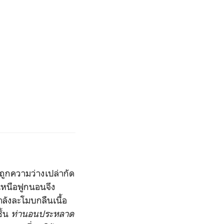
้าถูกความว่างเปล่ากัด
เหนือฟูกนอนจึง
ำลังละโมบกลืนเนื้อ
ั้น
ท่านอนประหลาด