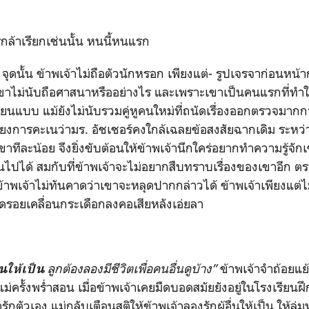
ครกล้าเรียกเช่นนั้น หนนี้หนแรก
จุดนั้น ข้าพเจ้าไม่ถือตัวนักหรอก เพียงแต่- รูปเจรจาก่อนหน้า
เขาไม่นับถือศาสนาหรืออย่างไร และเพราะเขาเป็นคนแรกที่ทำให
ียนแบบ แม้ยังไม่นับรวมคู่หูคนใหม่ที่ถนัดเรื่องออกตรวจมากก
เลี่ยงการคะเนว่ามร. อัชเชอร์คงใกล้เฉลยข้อสงสัยฉากเดิม ระหว่
ขาทีละน้อย จึงยิ่งขับต้อนให้ข้าพเจ้านึกใคร่อยากทำความรู้จัก
ป็นไปได้ สมกับที่ข้าพเจ้าจะไม่อยากสืบทราบเรื่องของเขาอีก 
ี่ข้าพเจ้าไม่ทันคาดว่าเขาจะหลุดปากกล่าวได้ ข้าพเจ้าเพียงแต
ดรอยเคลื่อนกระเดือกลงคอเสียหลังเอ่ยลา
ลูกต้องลองมีชีวิตเพื่อคนอื่นดูบ้าง”
ข้าพเจ้าจำถ้อยแย้
่นให้เป็น
ครั้งพร่ำสอน เมื่อข้าพเจ้าเคยมืดบอดสมัยยังอยู่ในโรงเรียนฝึ
ักตัวเอง แม่กลับเตือนสติให้ข้าพเจ้าลองรักผู้อื่นให้เป็น ให้ลุ