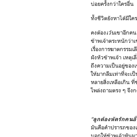
บ่อยครั้งกว่าใครอื่น
ทั้งชีวิตยังหาได้มีใ
คงต้อง
เว้น
เขาอีกคน 
ข้าพเจ้าตระหนักว่า
เรื่องการฆาตกรรมเล
ฝังหัวข้าพเจ้า เหตุ
ถึงความเป็นอยู่ของเ
ให้มากลืมเท่าที่จะเ
หลายสิ่งเหลือเกิน ท
โพล่งถามตรง ๆ จึงก
“
ลูกต้องหัดรักคนอื
มันคือคำปรารภของแม่
บอกให้ข้าพเจ้าหันมาร