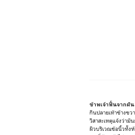
ข้าพเจ้าฟื้นจากฝัน
กินปลายเท้าข้างขวา
วิสาสะเหตุแจ้งว่ามั
ผิวบริเวณข้อนิ้วทั้