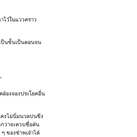
ถนาไว้ในแววคราว
้เป็นขั้นเป็นตอนจน
น”
ะคล้องจองประโยคอื่น
มันคงไม่นิ่มนวลปนขึง
กกว่าจะควบชื่อต้น
 ๆ ของข้าพเจ้าได้