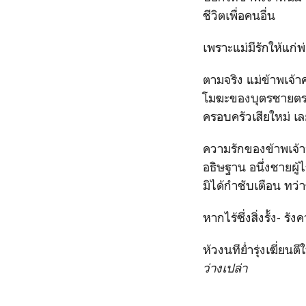
ชีวิตเพื่อคนอื่น
เพราะแม่มีรักให้แก่พ
ตามจริง แม่ข้าพเจ้า
โมฆะของบุตรชายตระก
ครอบครัวเสียใหม่ เล
ความรักของข้าพเจ้า
อธิษฐาน อนึ่งชายผู
มิได้กำชับเตือน ทว่
หากไร้ซึ่งสิ่งรั้ง- 
ห้วงนทีย่ำรุ่งเฆี่ยน
ว่างเปล่า