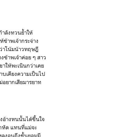
กำลังทวนย้ำให้
้ข้าพเจ้ากระจ่าง
ว่าโน้มน้าวทฤษฎี
างข้าพเจ้าค่อย ๆ สาว
เขาให้พะเนินกว่าเคย
ตราบเคียงความเป็นไป
่ไม่อยากเสียมารยาท
งอ้างหนนั้นได้ขึ้นใจ
กหัด แทนที่แม่จะ
่มหลงจนถึงขั้นยอมมี