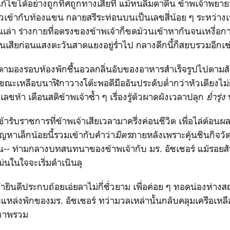
แก้ไขได้อย่างถูกทิศถูกทางเสียที แม้หนลืมตาตื่น ข้าพเจ้าพยาย
ข้ากับท้องแขน กลายสรีระท่อนบนเป็นเลขสี่น้อย ๆ ระหว่างเ
เล่า ร่างกายทื่อตรงของข้าพเจ้าก็ขดม้วนเข้าหากันจนเหงื่
หันเสียก่อนแสงตะวันสาดแยงอยู่ร่ำไป กลางดึกนี้ก็สยบรวมอีกเ
าดตามองรอบห้องพักชื้นอวลกลิ่นอับของอาหารสำเร็จรูปไปตา
ณะเหลือบนาฬิกาวางโต๊ะพอดีมืออันประดับต่ำกว่าหัวเตียงไม่กี
เลขห้า เตือนสติข้าพเจ้าซ้ำ ๆ เรื่องรู้ตัวผาดผังเวลาปลุก
ย่ำรุ่ง
เข้ารับราชการที่ข้าพเจ้าเสียเวลามาครึ่งค่อนชีวิต เพื่อไล่ต้
ญหาเล็กน้อยนี้รวมเข้ากับคำว่า
มิตร
ภายหลังเพราะคุ้นชินกิจวั
ืน-- ท่ามกลางบทสนทนาของข้าพเจ้ากับ มร. อัชเชอร์ แม้รอยส
ม่นในใจจะเริ่มดำเนินลุ
้ายินดีประกบถ้อยเอ่ยลาไม่กี่ชั่วยาม เพื่อค่อย ๆ ทอดน่องห่าง
แหล่งพักของมร. อัชเชอร์ ทว่ามวลเหล่านั้นกลับคลุมเครือเห
นภาพรวม