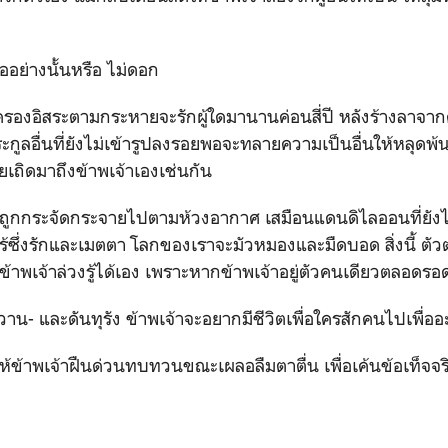
่ออย่างนั้นหรือ ไม่ดอก
ครองอิสระตามกระหายจะรักผู้ใดมานานค่อนสี่ปี หลังร้างลาจาก
ูลอื่นที่ยังไม่เข้ารูปลงรอยพอจะทลายความเป็นอื่นให้หลุด
ยเถิดมาถึงข้าพเจ้าเองเช่นกัน
ถูกกระจัดกระจายไปตามห้วงอากาศ เสมือนแดนดิไลออนที่ยังไ
้ไร้ซึ่งรักและเมตตา โลกของเราจะมัวหมองและมืดบอด สิ่งนี้ 
าข้าพเจ้าล่วงรู้ได้เอง เพราะหากข้าพเจ้าอยู่ตัวคนเดียวตลอดร
รังควาน- และดันทุรัง ข้าพเจ้าจะอยากมีชีวิตเพื่อใครสักคนไปเพื่อ
ตีให้ข้าพเจ้าฝืนด่วนทบทวนขณะเผลอลืมตาตื่น เพื่อเค้นข้อเท็จจ