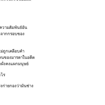
ความสัมพันธ์อัน
พ้นจากกรอบของ
ม่ถูกเคลือบคำ
ตัวตนของมารดาในอดีต
อดฝั่งคงแผกมนุษย์
อะไร
ริงก่ายกองว่ามันช่าง