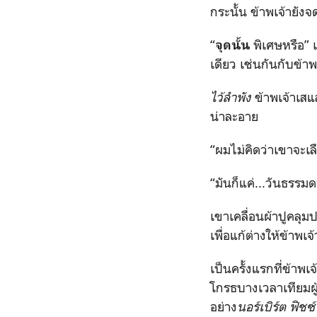
กระนั้น ข้าพเจ้ายัง
“
พิเศษหรือ” 
จุดนั้น
เดียว เช่นกันกับข้า
ไว้ลำพัง
ข้าพเจ้าเสแส
น่าละอาย
“ผมไม่คิดว่าเขาจะเล
“มันก็แค่...วันธรรม
เขาเคลื่อนผ้าปูคลุม
เพื่อแก้ต่างให้ข้าพเ
เป็นครั้งแรกที่ข้าพเ
โกรธบางเวลาเทียมผู
อย่าง
นอร์เบิร์ต ฟิชซ์