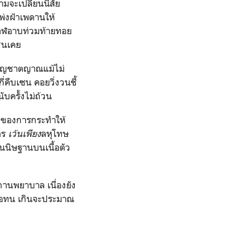
ามจะเปลี่ยนนิสัย
พ่งฝ้าเพดานให้
อกาฬอาบท่วมท้ายทอย
ช่นเคย
มสัญชาตญาณแม้ไม่
่คืบเซน คอยวิ่งวนชี้
นับครั้งไม่ถ้วน
อนผลของการกระทำให้
ตร
เว้นเพียง
ลหุโทษ
ันนิษฐานบนเนื้อตัว
สถานพยาบาล เนื่องยัง
ลือทน เกินจะประมาณ