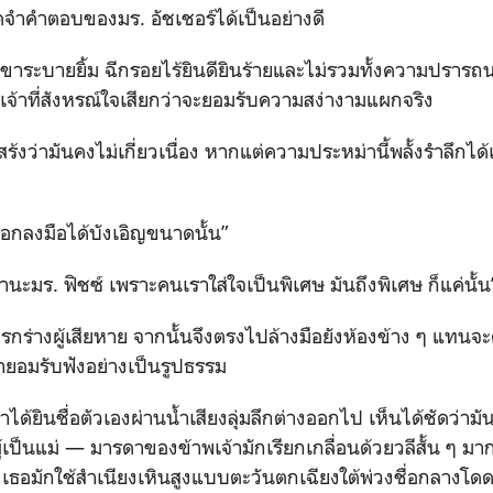
จดจำคำตอบของมร. อัชเชอร์ได้เป็นอย่างดี
เขาระบายยิ้ม ฉีกรอยไร้ยินดียินร้ายและไม่รวมทั้งความปราร
พเจ้าที่สังหรณ์ใจเสียกว่าจะยอมรับความสง่างามแผกจริง
ร้งว่ามันคงไม่เกี่ยวเนื่อง หากแต่ความประหม่านี้พลั้งรำลึกได
ือกลงมือได้บังเอิญขนาดนั้น”
ดานะมร. ฟิชซ์ เพราะคนเราใส่ใจเป็นพิเศษ มันถึงพิเศษ ก็แค่นั้
ปรกร่างผู้เสียหาย จากนั้นจึงตรงไปล้างมือยังห้องข้าง ๆ แทนจ
จ้ายอมรับฟังอย่างเป็นรูปธรรม
จ้าได้ยินชื่อตัวเองผ่านน้ำเสียงลุ่มลึกต่างออกไป เห็นได้ชัดว่า
้เป็นแม่
—
มารดาของข้าพเจ้ามักเรียกเกลื่อนด้วยวลีสั้น ๆ มา
เธอมักใช้สำเนียงเหินสูงแบบตะวันตกเฉียงใต้พ่วงชื่อกลางโดด