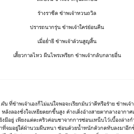
ร้างราชืด ข้าพเจ้าหวนถวิล
ปรารถนากรุ่น ข้าพเจ้าใคร่ย้อนคืน
เมื่อย่ำยี ข้าพเจ้าล้วนสูญสิ้น
เสี้ยวกาลไหว ผืนไพรเพรียก ข้าพเจ้ากลับกลายอื่น
ฝัน
ที่ข้าพเจ้าเองก็ไม่แน่ใจพอจะเรียกมันว่าดีหรือร้าย ข้าพเจ
 หลังลองชั่งใจเหยียดยกขึ้นสูง ค้างเติ่งอ้างสายตากลางอากาศ
นยังมีอยู่ เพียงแต่ตะคริวค่อนชาจากการซ่อนเหน็บไว้เบื้องล่างก
งห้าที่จมอยู่ใต้ผ้านวมผืนหนา ซ้อนด้วยน้ำหนักตัวกดทับลงมาอีกช