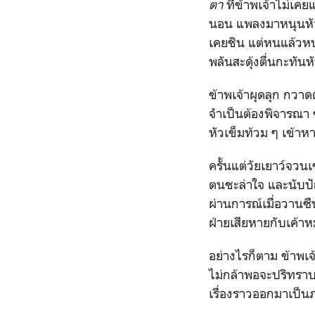
ตา
ที่ข้าพเจ้าไม่เคย
นอน แพลงมาหนุนหัวเ
เคยชิน แต่หนแล้วหน
พลันสะดุ้งตื่นกะทัน
ข้าพเจ้าผุดลุก กว
จำเป็นต้องพิจารณา ข
หัวเข็มท้วม ๆ เข้าหา
ครั้นแต่วัยเยาว์จวน
ตนชะล่าใจ และนับปั
ผ่านการณ์เมื่อวานซ
ฝ่ายเสียหายกับเค้าห
อย่างไรก็ตาม ข้าพเจ
ไม่กล้าพอจะปริทราบ
เรื่องราวออกมาเป็