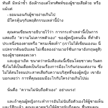
ทันที มิหนำซ้ำ ยังเฝ้ารอแต่โทรศัพท์ของผู้ชายเสียด้วย หรือ
แม้แต่
- ยอมนอนกับผู้ชายง่ายเกินไป
มีใครคุ้นๆกับพฤติกรรมเหล่านี้บ้าง
คุณคนเขียนเขาอธิบายไว้ว่า การกระทำเหล่านี้เป็นการ
แสดงถึง "ความไม่เคารพตัวเอง" ของผู้หญิงคนนั้น ที่ทำตัว
ประหนึ่งของตายหรือ "พรมเช็ดเท้า" (เราไม่ได้เขียนเองนะ นี่
แปลจากต้นฉบับเลย ไม่เชื่อลองอ่านเวอร์ชั่นภาษาอังกฤษดูสิ)
ของผู้ชายตลอดเวลา
และดูเอาเถิด ขนาดว่าหนังสือเล่มนี้เขียนโดยชาวตะวันตก
ซึ่งไม่ได้เป็นเดือดเป็นร้อนเรื่องการมีอะไรกันก่อนแต่งงาน ซึ่ง
ไม่ได้สนใจจนประสาทเสียกับความบริสุทธิ์ของผู้หญิง เขายัง
บอกเลยว่า การที่คุณยอมมีอะไรกับใครง่ายเกินไปน่ะ
นั่นคือ "ความไม่นับถือตัวเอง" อย่างแรง!
และถ้าคุณผู้หญิงกระทำการอันไม่นับถือตัวเองให้ผู้ชายเห็น
และรู้สึกแล้ว คุณจะคาดหวังให้ผู้ชายนับถือคุณ ชื่นชมคุณ