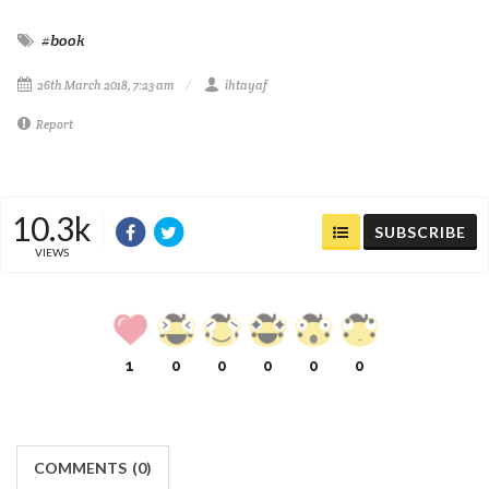
#book
26th March 2018, 7:23 am
ihtayaf
Report
10.3k
SUBSCRIBE
VIEWS
1
0
0
0
0
0
COMMENTS
(
0)