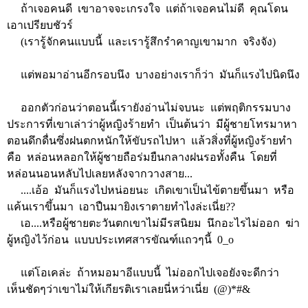
ถ้าเจอคนดี เขาอาจจะเกรงใจ แต่ถ้าเจอคนไม่ดี คุณโดน
เอาเปรียบชัวร์
(เรารู้จักคนแบบนี้ และเรารู้สึกรำคาญเขามาก จริงจัง)
แต่พอมาอ่านอีกรอบนึง บางอย่างเราก็ว่า มันก็แรงไปนิดนึง
ออกตัวก่อนว่าตอนนี้เรายังอ่านไม่จบนะ แต่พฤติกรรมบาง
ประการที่เขาเล่าว่าผู้หญิงร้ายทำ เป็นต้นว่า มีผู้ชายโทรมาหา
ตอนดึกดื่นซึ่งฝนตกหนักให้ขับรถไปหา แล้วสิ่งที่ผู้หญิงร้ายทำ
คือ หล่อนหลอกให้ผู้ชายถือร่มยืนกลางฝนรอทั้งคืน โดยที่
หล่อนนอนหลับไปเลยหลังจากวางสาย...
....เอ้อ มันก็แรงไปหน่อยนะ เกิดเขาเป็นไข้ตายขึ้นมา หรือ
แค้นเราขึ้นมา เอาปืนมายิงเราตายทำไงล่ะเนี่ย??
เอ....หรือผู้ชายตะวันตกเขาไม่มีรสนิยม นึกอะไรไม่ออก ฆ่า
ผู้หญิงไว้ก่อน แบบประเทศสารขัณฑ์แถวๆนี้ 0_o
แต่โอเคล่ะ ถ้าหมอมาอีแบบนี้ ไม่ออกไปเจอยังจะดีกว่า
เห็นชัดๆว่าเขาไม่ให้เกียรติเราเลยนี่หว่าเนี่ย (@)*#&