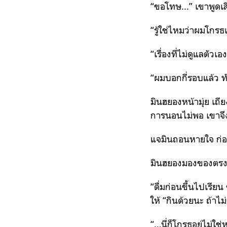
“ขอโทษ...” เขาพูดเส
“รู้ใช่ไหมว่าผมโกรธเ
“เรื่องที่ไม่ดูแลตัวเอ
“ผมบอกกี่รอบแล้ว ทำไ
มินฮยองหน้ามุ่ย เถ
การนอนไม่พอ เขาจึงท
แจมินถอนหายใจ ก่อน
มินฮยองมองของตรง
“ดื่มก่อนขึ้นไปเรียน 
ให้ “กินด้วยนะ ถ้าไ
“…นี่ก็โกรธอยู่ไม่ใช่