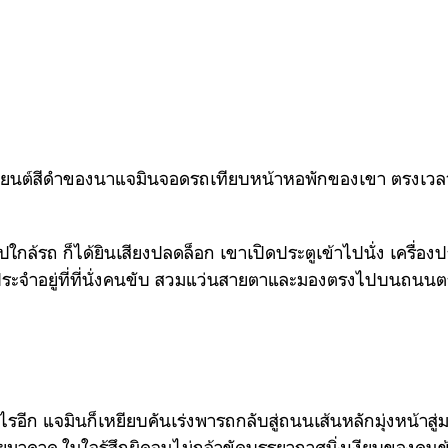
ยนต์สีดำของนาแจมินจอดรถเทียบหน้าหอพักของเขา ตรงเวลาเ
ใกล้รถ ก็ได้ยินเสียงปลดล็อก เขาเปิดประตูเข้าไปนั่ง เครื่อง
ระจำอยู่ที่ที่นั่งคนขับ สวมแว่นสายตาและมองตรงไปบนถนนต
ไรอีก แจมินก็เหยียบคันเร่งพารถกลับสู่ถนนเส้นหลักมุ่งหน้าสู
ยมาคาด ในใจรู้สึกผิดจนไม่กล้าขัดบรรยากาศนิ่งเงียบของคนข