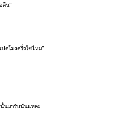
อคืน”
นแปดโมงครึ่งใช่ไหม”
นั้นมารับนั่นแหละ