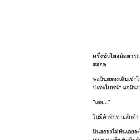
รถ
ครึ่งชั่วโมงถัดมา
ตลอด
พอมินฮยองเดินเข้าไป
ปะทะใบหน้า แจมินป
“เอ่อ...”
ไม่มีคำทักทายสักคำ
มินฮยองไม่ทันเอ่ยอะ
ควานหาเข็มขัดนิรภั