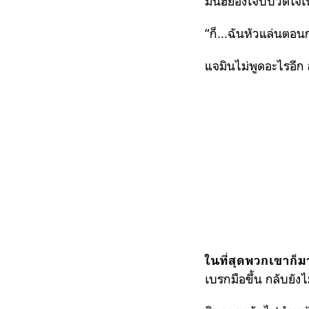
มินฮยองเจ็บปวดใจเหล
“ก็...ฉันหัวแล่นตอน
แจมินไม่พูดอะไรอีก
ในที่สุดพวกเขาก็ม
เบรกมือขึ้น กลับยังไ