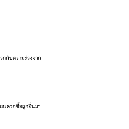
นบวกกับความง่วงจาก
านสะดวกซื้อถูกยื่นมา