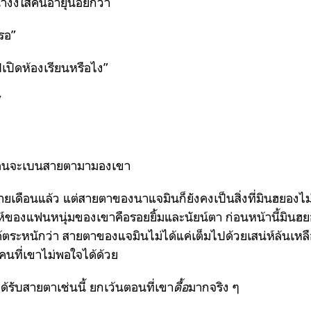
งงใส่คนอายุน้อยกว่า
หรอ”
ไปเปิดห้องเรียนหรือไง”
”
ก่อนจะเบนสายตามามองเขา
ยเดือนแล้ว แต่สายตาของนาแจมินก็ยังคงเป็นสิ่งที่มินฮยองไ
ห์ของแฟนหนุ่มของเขาคือรอยยิ้มและนัยน์ตา ก่อนหน้านี้มินฮย
้ตระหนักว่า สายตาของแจมินไม่ได้แค่เต็มไปด้วยเสน่ห์ล้นเหลื
นที่เขาไม่พอใจได้ด้วย
้รับสายตาเช่นนี้ ยกเว้นตอนที่เขา
ดื้อ
มากจริง ๆ