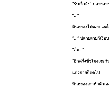
“รับเร็วจัง” ปลายสา
“…”
มินฮยองไม่ตอบ แต่ใ
“…” ปลายสายก็เงียบไ
“อืม…”
“อีกครึ่งชั่วโมงเจอกั
แล้วสายก็ตัดไป
มินฮยองเกาหัวตัวเอ