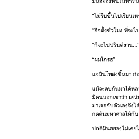
มินฮยองหันไปทำหน้า
“ไม่รีบขึ้นไปเรียนเ
“อีกตั้งชั่วโมง พี่จะ
“ก็จะไปปรินต์งาน...
“ผมโกรธ”
แจมินโพล่งขึ้นมา 
แม้จะคบกันมาได้หลา
มีคนบอกเขาว่า เสน่
มาเจอกับตัวเองจึงได
กดดันมหาศาลให้กับค
ปกติมินฮยองไม่เคยได