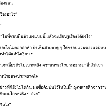
ียงอ่อน
รื่องอะไร”
ง”
มพี่ชอบฝืนตัวเองแบบนี้ แล้วจะเรียนรู้เรื่องได้ยังไง”
ียงอะไรไม่ออกสักคำ ยิ่งเห็นสายตาดุ ๆ ใต้กรอบแว่นของแจมิ
ำได้แค่นั่งเงียบ ๆ
จะเอี้ยวตัวไปเบาะหลัง ควานหาอะไรบางอย่างมายื่นให้เขา
หน้าอย่างประหลาดใจ
ข้าวพี่ก็ยังไม่ได้กิน ผมซื้อคิมบับไว้ให้ในนี้” ถุงพลาสติกจากร้
ม่กินผมโกรธจริง ๆ ด้วย”
หรือไง”