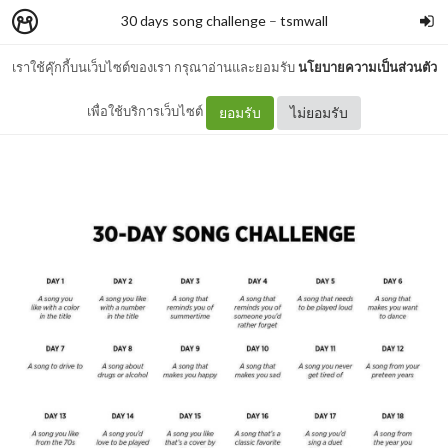
30 days song challenge
–
tsmwall
เราใช้คุ๊กกี้บนเว็บไซต์ของเรา กรุณาอ่านและยอมรับ
นโยบายความเป็นส่วนตัว
Challenge
เพื่อใช้บริการเว็บไซต์
ยอมรับ
ไม่ยอมรับ