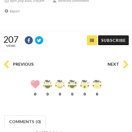
29th July 2022, 2:05 pm
Natacha Dantakean
Report
207
SUBSCRIBE
VIEWS
PREVIOUS
NEXT
0
0
0
0
0
0
COMMENTS
(
0)