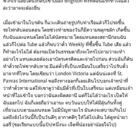
พวกเราเลยได้นั่งกลับเข้าเมือง Brighton ทั้งที่ตอนแรกทำใจแล้ว
ล่ะว่าอาจจะต้องยืน
เมื่อเข้ามาในไบรตัน ก็แวะเดินถ่ายรูปกับท่าเรือแล้วก็ไปรถขึ้น
รถไฟกลับลอนดอน โดยช่วงท้ายของวันก็มีความขลุกขลัก เกิดขึ้น
กับฉันและแหนดโดยไม่ได้นัดหมาย โดยแหนดลงสถานีก่อนฉัน
แล้วก็ไปต่อ Tube แล้วก็พบว่าตั๋ว Weekly ที่ซื้อขึ้น Tube เสีย แล้ว
ก็ทำอะไรไม่ได้ ต้องรอเปิดวันธรรมดาถึงจะโทรไปถามว่าจะทำ
อย่างไร แหนดเลยต้องเอาบัตรเครดิตแตะจ่ายไปก่อน ส่วนฉันก็ดัน
ทำตั๋วรถไฟขากลับหาย มีแต่ตั๋วที่เป็นเหมือนใบเสร็จว่าไปรับตั๋ว
มาจากที่ไหน โดยเขียนว่า London Victoria แต่ฉันน่ะลงที่ St.
Panras International พอถึงทางออกก็เลยเดินไปบอกเจ้าหน้าที่
ว่าทำตั๋วหาย แต่ให้เขาดูว่าฉันมีตั๋วที่เป็นใบเสร็จนะ แต่เหมือนเจ้า
หน้าที่ไม่เข้าใจ บอกว่าฉันลงผิดสถานี แต่ก็ไม่ได้ว่าอะไร เปิดให้
ฉันออกไป ฉันก็เลยถือว่าเอานะ จบวันแบบให้ได้มีลุ้นกันทั้งคู่
เที่ยวแบบตามแผนหมด ไม่มีปัญหาอะไร มันคงจะสบายเกินไป
แต่ถึงยังไงวันนี้ก็เป็นวันดีๆ อากาศดีๆ ให้ได้ไปเดิน ได้ดูหน้าผา
แฮรี่ (ขอเรียกแบบนี้แป๊ปหนึ่งนะ เจ็ดพี่น้องอย่าน้อยใจไป)