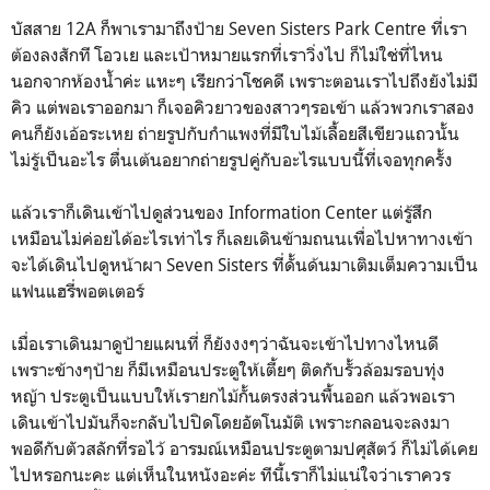
บัสสาย 12A ก็พาเรามาถึงป้าย Seven Sisters Park Centre ที่เรา
ต้องลงสักที โอวเย และเป้าหมายแรกที่เราวิ่งไป ก็ไม่ใช่ที่ไหน
นอกจากห้องน้ำค่ะ แหะๆ เรียกว่าโชคดี เพราะตอนเราไปถึงยังไม่มี
คิว แต่พอเราออกมา ก็เจอคิวยาวของสาวๆรอเข้า แล้วพวกเราสอง
คนก็ยังเอ้อระเหย ถ่ายรูปกับกำแพงที่มีใบไม้เลื้อยสีเขียวแถวนั้น
ไม่รู้เป็นอะไร ตื่นเต้นอยากถ่ายรูปคู่กับอะไรแบบนี้ที่เจอทุกครั้ง
แล้วเราก็เดินเข้าไปดูส่วนของ Information Center แต่รู้สึก
เหมือนไม่ค่อยได้อะไรเท่าไร ก็เลยเดินข้ามถนนเพื่อไปหาทางเข้า
จะได้เดินไปดูหน้าผา Seven Sisters ที่ดั้นด้นมาเติมเต็มความเป็น
แฟนแฮรี่พอตเตอร์
เมื่อเราเดินมาดูป้ายแผนที่ ก็ยังงงๆว่าฉันจะเข้าไปทางไหนดี
เพราะข้างๆป้าย ก็มีเหมือนประตูให้เตี้ยๆ ติดกับรั้วล้อมรอบทุ่ง
หญ้า ประตูเป็นแบบให้เรายกไม้กั้นตรงส่วนพื้นออก แล้วพอเรา
เดินเข้าไปมันก็จะกลับไปปิดโดยอัตโนมัติ เพราะกลอนจะลงมา
พอดีกับตัวสลักที่รอไว้ อารมณ์เหมือนประตูตามปศุสัตว์ ก็ไม่ได้เคย
ไปหรอกนะคะ แต่เห็นในหนังอะค่ะ ทีนี้เราก็ไม่แน่ใจว่าเราควร