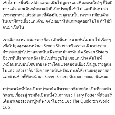
เข้าไปทางนี้หรือเปล่า แต่พอเดินไปดูตรงแถวที่จอดรถใกล้ๆ ก็ไม่มี
ทางแล้ว เลยเดินกลับมาแล้วก็เปิดประตูนี้เข้าไป และก็ค้นพบว่า
เรามาถูกทางแล้วล่ะ และที่ต้องมีประตูแบบนั้น เพราะเหมือนด้าน
ในเขามีการเลี้ยงแกะด้วย คงไม่อยากให้แกะหลุดออกไปได้ ถ้าไม่มี
คนมาเปิดให้
เราเลือกระหว่างสองทางคือจะเดินขึ้นทางลาดชันไม่มากไปเรื่อยๆ
เพื่อไปจุดสูงของหน้าผา Seven Sisters หรือเราจะเดินทางราบ
ผ่านทุ่งหญ้าไปชายหาดหินเพื่อชมหน้าผาหินตัด Seven Sisters
ซึ่งเราก็เลือกทางหลัง เดินไปถ่ายรูปไป เจอแกะบ้าง ต้นไม้ที่
เหมือนต้นบอนไซขยาย เพราะโดนแรงลมจนเอียงเป็นรูปร่างลู่ลม
ไปแล้ว แล้วเราก็มาถึงชายหาดหินพร้อมทะเลให้เรามองสุดสายตา
และด้านซ้ายก็คือหน้าผา Seven Sisters ที่เราอยากจะมานี่แหละ
หน้าผาเจ็ดพี่น้องเป็นหน้าผาตัด สีขาวจากหินชอล์ค เป็นที่ถ่ายทำ
ก็หลายเรื่องอยู่ รวมถึงเป็นหนึ่งในฉากของ Harry Potter ที่ตัวแฮรี่
เดินมาเจอรองเท้าบู๊ทที่พาเขาไปร่วมแข่ง The Quidditch World
Cup