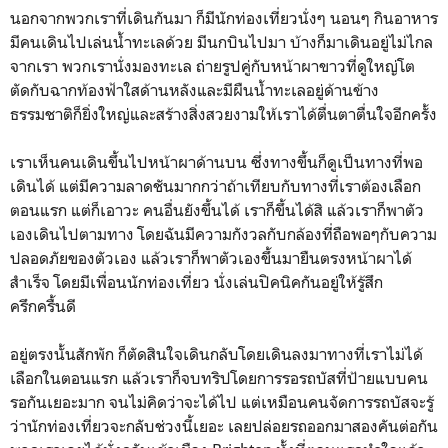
นอกจากพวกเราที่เดินกันมา ก็มีนักท่องเที่ยวนั่งๆ นอนๆ กินอาหาร
มีคนเดินไปเล่นน้ำทะเลด้วย มีนกบินไปมา บ้างก็มาเดินอยู่ไม่ไกล
จากเรา พวกเรานั่งมองทะเล ถ่ายรูปคู่กับหน้าผาขาวที่ดูใหญ่โต
ตัดกับฉากท้องฟ้าใสด้านหลังและมีผืนน้ำทะเลอยู่ด้านข้าง
ธรรมชาติก็ยิ่งใหญ่และสร้างสิ่งสวยงามให้เราได้ตื่นตาตื่นใจอีกครั้ง
เราเห็นคนเดินขึ้นไปหน้าผาด้านบน ซึ่งทางขึ้นก็ดูเป็นทางที่พอ
เดินได้ แต่มีความลาดชันมากกว่าถ้าเทียบกับทางที่เราต้องเลือก
ตอนแรก แต่ก็เอาวะ คนอื่นยังขึ้นได้ เราก็ขึ้นได้สิ แล้วเราก็พาตัว
เองเดินไปตามทาง โดยฉันมีความกังวลกับกล้องที่ถือพอๆกับความ
ปลอดภัยของตัวเอง แล้วเราก็พาตัวเองขึ้นมายืนตรงหน้าผาได้
สำเร็จ โดยมีเพื่อนนักท่องเที่ยว นั่งเล่นปิคนิคกันอยู่ให้รู้สึก
ครึกครื้นดี
อยู่ตรงนั้นสักพัก ก็ตัดสินใจเดินกลับโดยเดินลงมาทางที่เราไม่ได้
เลือกในตอนแรก แล้วเราก็จบทริปโดยการรอรถบัสที่ป้ายแบบคน
รอกันเยอะมาก จนไม่คิดว่าจะได้ไป แต่เหมือนคนจัดการรถบัสจะรู้
ว่านักท่องเที่ยวจะกลับช่วงนี้เยอะ เลยปล่อยรถออกมาสองคันต่อกัน