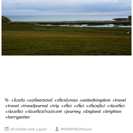
#ไบรตัน
#แอรี่พอตเตอร์
#เที่ยวอังกฤษ
#unitedkingdom
#travel
#travel
#traveljournal
#trip
#เที่ยว
#เที่ยว
#เที่ยวยุโรป
#ท่องเที่ยว
#ท่องเที่ยว
#ท่องเที่ยวต่างประเทศ
#journey
#England
#brighton
#harrypotter
7th October 2018, 2:33 pm
WIDEWORLDtinyme