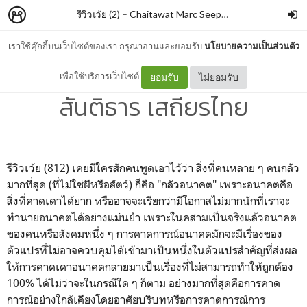
รีวิวเว้ย (2)
–
Chaitawat Marc Seephongsai
เราใช้คุ๊กกี้บนเว็บไซต์ของเรา กรุณาอ่านและยอมรับ
นโยบายความเป็นส่วนตัว
เปลี่ยนปัจจุบันทันอนาคต By
เพื่อใช้บริการเว็บไซต์
ยอมรับ
ไม่ยอมรับ
สันติธาร เสถียรไทย
รีวิวเว้ย (812) เคยมีใครสักคนพูดเอาไว้ว่า สิ่งที่คนหลาย ๆ คนกลัว
มากที่สุด (ที่ไม่ใช่ผีหรือสัตว์) ก็คือ "กลัวอนาคต" เพราะอนาคตคือ
สิ่งที่คาดเดาได้ยาก หรืออาจจะเรียกว่ามีโอกาสไม่มากนักที่เราจะ
ทำนายอนาคตได้อย่างแม่นยำ เพราะในคสามเป็นจริงแล้วอนาคต
ของคนหรือสังคมหนึ่ง ๆ การคาดการณ์อนาคตมักจะมีเรื่องของ
ตัวแปรที่ไม่อาจควบคุมได้เข้ามาเป็นหนึ่งในตัวแปรสำคัญที่ส่งผล
ให้การคาดเดาอนาคตกลายมาเป็นเรื่องที่ไม่สามารถทำให้ถูกต้อง
100% ได้ไม่ว่าจะในกรณีใด ๆ ก็ตาม อย่างมากที่สุดคือการคาด
การณ์อย่างใกล้เคียงโดยอาศัยบริบทหรือการคาดการณ์การ