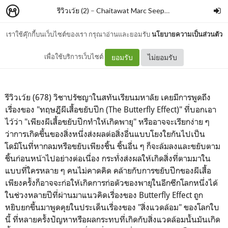
รีวิวเว้ย (2)
–
Chaitawat Marc Seephongsai
เราใช้คุ๊กกี้บนเว็บไซต์ของเรา กรุณาอ่านและยอมรับ
นโยบายความเป็นส่วนตัว
นิทานโลก By สะอาด
เพื่อใช้บริการเว็บไซต์
ยอมรับ
ไม่ยอมรับ
รีวิวเว้ย (678) วิชาปรัชญาในสทันเรียนมหาลัย เคยมีการพูดถึง
เรื่องของ "ทฤษฎีผีเสื้อขยับปีก (The Butterfly Effect)" ที่บอกเอา
ไว้ว่า "เพียงผีเสื้อขยับปีกทำให้เกิดพายุ" หรืออาจจะเรียกง่าย ๆ
ว่าการเกิดขึ้นของสิ่งหนึ่งส่งผลต่อสิ่งอื่นแบบโยงใยกันไปเป็น
โดมิโนที่หากลมหรือขยับเพียงชิ้น ชิ้นอื่น ๆ ก็จะล้มลงและขยับตาม
ชิ้นก่อนหน้าไปอย่างต่อเนื่อง กระทั่งส่งผลให้เกิดสิ่งที่ตามมาใน
แบบที่ใครหลาย ๆ คนไม่คาดคิด คล้ายกับการขยับปีกของผีเสื้อ
เพียงครั้งก็อาจจะก่อให้เกิดการก่อตัวของพายุในอีกซีกโลกหนึ่งได้
ในช่วงหลายปีที่ผ่านมาแนวคิดเรื่องของ Butterfly Effect ถูก
หยิบยกขึ้นมาพูดคุยในประเด็นเรื่องของ "สิ่งแวดล้อม" ของโลกใบ
นี้ ที่หลายครั้งปัญหาหรือผลกระทบที่เกิดกับสิ่งแวดล้อมนั้นมันเกิด