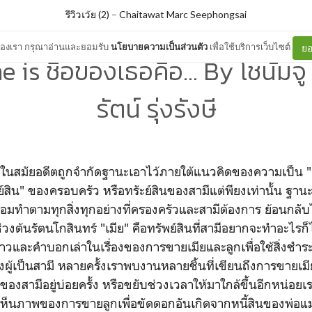
รีวิวเว้ย (2)
–
Chaitawat Marc Seephongsai
ต์ของเรา กรุณาอ่านและยอมรับ
นโยบายความเป็นส่วนตัว
เพื่อใช้บริการเว็บไซต์
ยอ
 is ชื่อของเธอคือ... By โชนัมจู
รัตน์ รุ่งรังษี
หญิงในสมัยอดีตถูกจำกัดฐานะเอาไว้ภายใต้แนวคิดของความเป็น "แม
พย์สิน" ของครอบครัว หรือทรัะย์สินของสามีแต่พียงเท่านั้น ฐ
อมทำตามทุกสิ่งทุกอย่างที่ครองครัวและสามีต้องการ ย้อนกล
งต้นรัตนโกสินทร์ "เมีย" คือทรัพย์สินที่สามีอยากจะทำอะไรก็ได้
องราวและคำบอกเล่าในเรื่องของการขายเมียและลูกเพื่อใช้สิ่งช
ู้เป็นสามี หลายครั้งเราพบงานหลายชิ้นที่เขียนถึงการขายเมี
องสามีอยู่บ่อยครั้ง หรือขยับช่วงเวลาให้มาใกล้ขึ้นอีกหน่อยเ
ห้เห็นภาพของการขายลูกเพื่อขัดดอกอันเกิดจากหนี้สินของพ่อแม