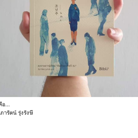
ือ...
ารัตน์ รุ่งรังษี