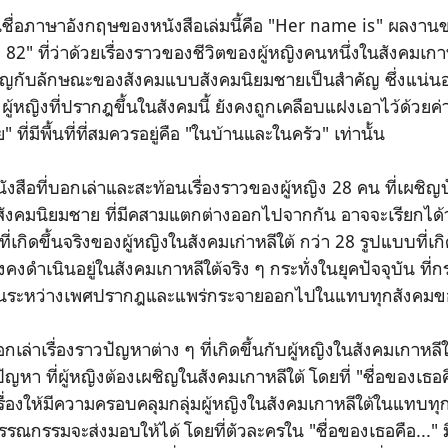
ในชื่อภาษาอังกฤษของหนังสือเล่มนี้คือ "Her name is" ผลงานข
ดปี 82" ที่ว่าด้วยเรื่องราวของชีวิตของผู้หญิงคนหนึ่งในสังคมเก
คัญกับลักษณะของสังคมแบบสังคมนิยมชายเป็นสำคัญ ซึ่งแน่น
้หญิงที่ปรากฎขึ้นในสังคมนี้ ยังคงถูกเคลือบแฝงเอาไว้ด้วยค่า
 ที่มีพื้นที่ที่สมควรอยู่คือ "ในบ้านและในครัว" เท่านั้น
หนังสือที่บอกเล่าและสะท้อนเรื่องราวของผู้หญิง 28 คน ที่เผ
งคมนิยมชาย ที่มีคสามแตกต่างออกไปจากกัน อาจจะเรียกได้ว่า
เกิดขึ้นจริงของผู้หญิงในสังคมเก่าหลีใต้ กว่า 28 รูปแบบที่เกิดข
งคงดำเนินอยู่ในสังคมเกาหลีใต้จริง ๆ กระทั่งในยุคปัจจุบัน ที
กันระหว่างเพศปรากฎและแพร่กระจายออกไปในแทบทุกสังคมข
อกเล่าเรื่องราวปัญหาต่าง ๆ ที่เกิดขึ้นกับผู้หญิงในสังคมเกาหล
หา ที่ผู้หญิงต้องเผชิญในสังคมเกาหลีใต้ โดยที่ "ชื่อของเธอคื
่องให้มีความครอบคลุมกลุ่มผู้หญิงในสังคมเกาหลีใต้ในแทบทุกช
รณกรรมจะส่งมอบให้ได้ โดยที่ตัวละครใน "ชื่อของเธอคือ..." มีตั