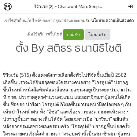
รีวิวเว้ย (2)
–
Chaitawat Marc Seephongsai
เราใช้คุ๊กกี้บนเว็บไซต์ของเรา กรุณาอ่านและยอมรับ
นโยบายความเป็นส่วนตัว
ตระกูลการเมืองกับการเลือก
เพื่อใช้บริการเว็บไซต์
ยอมรับ
ไม่ยอมรับ
ตั้ง By สติธร ธนานิธิโชติ
รีวิวเว้ย (515) ตั้งแต่หลังการเลือกตั้งทั่วไปที่จัดขึ้นเมื่อปี 2562
เกิดขึ้น เราจะได้ยินสกุลของใครบางคนอย่าง "ไกรคุปต์" ปรากฎ
ขึ้นในหน้าหนังสือพิมพ์และสื่อหลายแขนงอยู่เป็นระยะ นับจากวัน
ที่ กกต. ประกาศสูตรคำนวนคะแนน และสมาชิกสภาผู้แทนได้เกิด
ขึ้น ชื่อของ ปารีณา ไกรคุปต์ ก็โผลขึ้นมาบนหน้าฝีดบ่อยพอ ๆ กับ
เห็นป่าในหน้าฝน ทั้ง "อีช่อ" และเรื่องราวของความมะเทิงต่าง ๆ
ปรากฎขึ้นมากอย่างเห็นได้ชัด โดยเฉพาะเมื่อ "ปารีณา" ขยับตัว
หลังจากกระแสข่าวของครอบครัว "ไกรคุปต์" ปรากฎขึ้นบ่อยครั้ง
ใครหลายคนเริ่มตั้งคำถามว่า "ครอบครัวนี้เป็นสมาชิกสภาผู้แทน