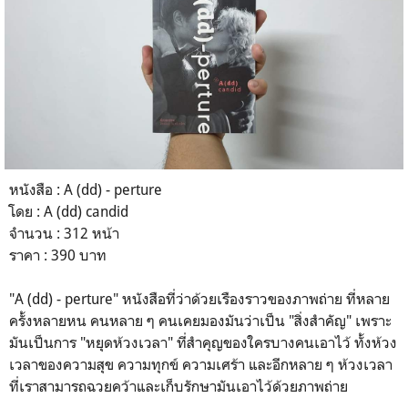
หนังสือ : A (dd) - perture
โดย : A (dd) candid
จำนวน : 312 หน้า
ราคา : 390 บาท
"A (dd) - perture" หนังสือที่ว่าด้วยเรืองราวของภาพถ่าย ที่หลาย
ครั้งหลายหน คนหลาย ๆ คนเคยมองมันว่าเป็น "สิ่งสำคัญ" เพราะ
มันเป็นการ "หยุดห้วงเวลา" ที่สำคุญของใครบางคนเอาไว้ ทั้งห้วง
เวลาของความสุข ความทุกข์ ความเศร้า และอีกหลาย ๆ ห้วงเวลา
ที่เราสามารถฉวยคว้าและเก็บรักษามันเอาไว้ด้วยภาพถ่าย