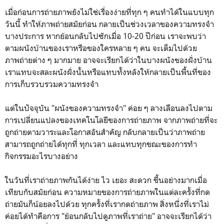
เมื่อก่อนการถ่ายภาพยังไม่ใช่เรื่องง่ายที่ทุก ๆ คนทำได้ในแบบทุก
วันนี้ ทำให้ภาพถ่ายสมัยก่อน กลายเป็นช่วงเวลาของความทรงจำ
บางประการ หากย้อนกลับไปซักเมื่อ 10-20 ปีก่อน เราจะพบว่า
ตามผนังบ้านของเราหรือของใครหลาย ๆ คน จะเต็มไปด้วย
ภาพถ่ายต่าง ๆ มากมาย อาจจะเรียกได้ว่าในบางผนังของฝั่งบ้าน
เราแทบจะสละผนังฝั่งนั้นหรือแทบทั้งหลังให้กลายเป็นพื้นที่ของ
การเก็บรวบรวมความทรงจำ
แต่ในปัจจุบัน "ผนังของความทรงจำ" ค่อย ๆ ลางเลือนลงไปตาม
การเปลี่ยนแปลงของเทคโนโลยีของการถ่ายภาพ จากภาพถ่ายที่จะ
ถูกถ่ายตามวาระและโอกาสอันสำคัญ กลับกลายเป็นว่าภาพถ่าย
สามารถถูกถ่ายได้ทุกที่ ทุกเวลา และแทบทุกขณะของการทำ
กิจกรรมอะไรบางอย่าง
ในวันที่เราถ่ายภาพกันได้ง่าย ไว เยอะ สะดวก ขึ้นอย่างมากเมื่อ
เทียบกับสมัยก่อน ความหมายของการถ่ายภาพในแต่ละครั้งที่กด
ถ่ายมันก็น้อยลงไปด้วย ทุกครั้งที่เรากดถ่ายภาพ สิ่งหนึ่งที่เราไม่
ค่อยได้ทำคือการ "ย้อนกลับไปดูภาพที่เราถ่าย" อาจจะเรียกได้ว่า