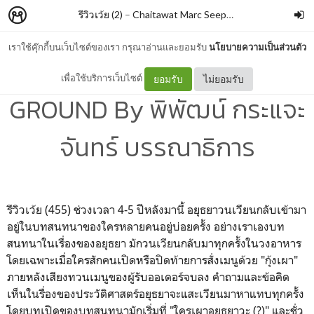
รีวิวเว้ย (2)
–
Chaitawat Marc Seephongsai
เราใช้คุ๊กกี้บนเว็บไซต์ของเรา กรุณาอ่านและยอมรับ
นโยบายความเป็นส่วนตัว
AYUTTHAYA UNDER
เพื่อใช้บริการเว็บไซต์
ยอมรับ
ไม่ยอมรับ
GROUND By พิพัฒน์ กระแจะ
จันทร์ บรรณาธิการ
รีวิวเว้ย (455) ช่วงเวลา 4-5 ปีหลังมานี้ อยุธยาวนเวียนกลับเข้ามา
อยู่ในบทสนทนาของใครหลายคนอยู่บ่อยครั้ง อย่างเราเองบท
สนทนาในเรื่องของอยุธยา มักวนเวียนกลับมาทุกครั้งในวงอาหาร
โดยเฉพาะเมื่อใครสักคนเปิดหรือปิดท้ายการสั่งเมนูด้วย "กุ้งเผา"
ภายหลังเสียงทวนเมนูของผู้รับออเดอร์จบลง คำถามและข้อคิด
เห็นในรื่องของประวัติศาสตร์อยุธยาจะแสะเวียนมาหาแทบทุกครั้ง
โดยบทเปิดของบทสนทนามักเริ่มที่ "ใครเผาอยุธยาวะ (?)" และชั่ว