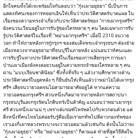
อึกใจคนทั้งโต๊ะจะพร้อมใจกันตอบว่า "กุ้งเผาอยุธยา" นี่เป็นการ
แสดงทัศนะของการหยอกเอินให้เห็นว่าประวัติศาสตร์บาดแผล ใน
เรื่องของความทรงจำเกี่ยวกับประวัติศาสตร์ของ "การเผากรุงศรีฯ"
ยังคนวนเวียนอยู่ในการรับรู้ของใครหลาย ๆ คน โดยเฉพาะการรับ
รู้ประวัติศาสตร์ในเรื่องที่ "พม่าเผากรุงศรีฯ" เมื่อปี 2310 จนวาย
วอก ทำให้ภายหลังการกู้กรุงฯ ของสมเด็จพระเจ้ากรุงธนฯ ต้องย้าย
เมืองหลวงจากอยุธยามาที่ธนบุรีในภายหลัง แน่นอนว่าทัศนะและ
การรับรู้ในทางประวัติศาสตร์ในเรื่องของการเสียกรุงฯ การเผา
บ้านเผาเมืองยังคงลอยวนอยู่ในความทรงจำของใครหลาย ๆ คน
ผ่าน "แบบเรียนชาตินิยม" ซึ่งทั้งที่จริง ๆ แล้วงานศึกษาทางด้าน
ประวัติศาสตร์ในยุคหลัง ๆ ก็ยืนยันให้เห็นแล้วว่าพม่าไม่ได้เผากรุง
ศรีฯ เสียจนวายวอดจนไม่สามารถอาศัยอยู่ได้ หากแต่ความ
วายวอดของกรุงศรีฯ ส่วนหนึ่งเกิดมาจากภายหลังการสถาปนา
กรุงธนบุรีและกรุงรัตนโกสินทร์เป็นสำคัญ แน่นอนว่าพม่าเผากรุง
ศรี ส่วนหนึ่งเผาแน่ ๆ เพราะต้เกณฑ์ไพร่พลไปกับพวกตนด้วย แต่
สิ่งหนึ่งที่คนไทยไม่ค่อยรับรู้คือเมื่อเรายกทัพไปตีลาวกองทัพของ
เราเองก็เผาหลวงพระบางจะวายวอดมาแล้วเช่นกัน ดังนั้นไม่ว่าจะ
"กุ้งเผาอยุธยา" หรือ "พม่าเผาอยุธยา" ก็ตามแต่ ท้ายที่สุดวิธีคิดใน