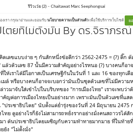
รีวิวเว้ย (2)
–
Chaitawat Marc Seephongsai
ต์ของเรา กรุณาอ่านและยอมรับ
นโยบายความเป็นส่วนตัว
เพื่อใช้บริการเว็บไซต์
ยอ
ไตยที่ไม่ตั้งมั่น By ดร.จิราภรณ์
าคิดเลขแบบง่าย ๆ กันสักหนึ่งข้อดีกว่า 2562-2475 = (?) ติ๊ก ต๊อ
 แล้วตัวเลข 87 นั้นมีความสำคัญอย่างไรหนอ (?) บางคนก็อา
 ที่ให้เราได้มีโอกาสเป็นเศรษฐีกันในวันที่ 1 และ 16 ของทุกเ
เมล์ หรือบางคนก็อาจจะบอกว่ามันเป็นชุดตัวเลขที่ไม่มีความห
กล่าวมาจับใส่เข้าไปในบริบทของ "การเมืองไทย" เราจะพบว่าต
ะสำคัญต่อการเมืองไทยเป็นอย่างมาก เพราะมันเป็นตัวเลขที่แสด
"ประชาธิปไตย" นับตั้งแต่ย่ำรุ่งของวันที่ 24 มิถุนายน 2475 กร
ทย ดูอย่างไรก็ยังไม่สามารถหยั่งรากอย่างมั่งคนสถาวรได้สั
านมา ต้นประชาธิปไตยเผชิญกับความท้าทายมากมาย ที่ในท้ายที่
ง "ไม่ตั้งมั่ง"