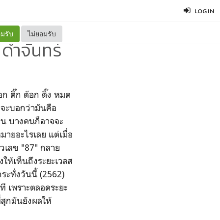
LOG IN
มรับ
ไม่ยอมรับ
 ดำจันทร์
ก ติ๊ก ต๊อก ติ๊ง หมด
จจะบอกว่ามันคือ
ดือน บางคนก็อาจจะ
มายอะไรเลย แต่เมื่อ
ัวเลข "87" กลาย
งให้เห็นถึงระยะเวลส
ะทั่งวันนี้ (2562)
กที เพราะตลอดระยะ
สุกมันยังผลให้