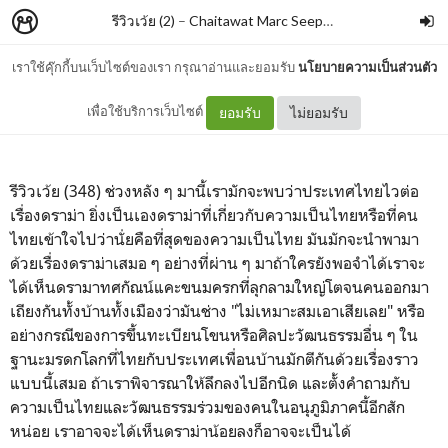
รีวิวเว้ย (2)
–
Chaitawat Marc Seephongsai
เราใช้คุ๊กกี้บนเว็บไซต์ของเรา กรุณาอ่านและยอมรับ
นโยบายความเป็นส่วนตัว
ไท๊ยไทย By เลขา สุขประเสริฐ
เพื่อใช้บริการเว็บไซต์
ยอมรับ
ไม่ยอมรับ
รีวิวเว้ย (348) ช่วงหลัง ๆ มานี้เรามักจะพบว่าประเทศไทยไวต่อ
เรื่องดราม่า ยิ่งเป็นเองดราม่าที่เกี่ยวกับความเป็นไทยหรือที่คน
ไทยเข้าใจไปว่านั่ยคือที่สุดของความเป็นไทย มันมักจะนำพามา
ด้วยเรื่องดราม่าเสมอ ๆ อย่างที่ผ่าน ๆ มาถ้าใครยังพอจำได้เราจะ
ได้เห็นดรามาทศกัณน์แคะขนมครกที่ลุกลามใหญ่โตจนคนออกมา
เถียงกันทั้งบ้านทั้งเมืองว่ามันช่าง "ไม่เหมาะสมเอาเสียเลย" หรือ
อย่างกรณีของการขึ้นทะเบียนโขนหรือศิลปะวัฒนธรรมอื่น ๆ ใน
ฐานะมรดกโลกที่ไทยกับประเทศเพื่อนบ้านมักตีกันด้วยเรื่องราว
แบบนี้เสมอ ถ้าเราพิจารณาให้ลึกลงไปอีกนิด และตั้งคำถามกับ
ความเป็นไทยและวัฒนธรรมร่วมของคนในอนุภูมิภาคนี้อีกสัก
หน่อย เราอาจจะได้เห็นดราม่าน้อยลงก็อาจจะเป็นได้