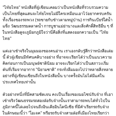
"ไท๊ยไทย" หนังสือที่ผู้เขียนเคลมว่าเป็นหนังสือที่รวบรวมความ
เป็นไทยที่สุดแสนจะไท๊ยไทยไม่มีใครเหมือนเอาไว้อยากครบครัน
ทั้งเรื่องของรถพวง (รถขายกับข้าวตามหมู่บ้าน) การกินเบียร์ใส่น้ำ
แข็ง วัฒนธรรมตลาดน้ำ การบูชาแม่ย่านางและสิ่งศักดิ์สิทธิอื่น ๆ ที่
ในหนังสือดูจะภูมิอกภูมิใจว่านี่คือสิ่งที่แสดงออกความเป็น "ไท๊ย
ไทย"
แต่เอาเข้าจริงในมุมมองของคนอ่าน เราเองกลับรู้สึกว่าหนังสือเล่ม
นี้ ตัวผู้เขียนมีทัศนคติบางอย่าง ที่อาจจะเรียกได้ว่าเป็นแนวความ
คิดก่อนการเป็นมนุษย์ชาตินิยม อาจจะเรียกได้ว่าเป็นสภาวะเริ่ม
ต้นที่เริ่มจากอาการ "นิยามชาติ" กระทั่งลืมมองไปว่าหลายสิ่งหลาย
อย่างที่ผู้เขียนเขียนถึงในหนังสือนั้น บางครั้งมันไม่ได้มีแค่ใน
ประเทศไทยเท่านั้น
ตัวอย่างหนึ่งที่มีคสามชัดเจน คงเป็นเรื่องของมอไซน์รับจ้าง ที่เอา
เข้าจริงวัฒนธรรมรถสองล้อรับจ้างนั้นเราสามารถพบได้ทั่วไปใน
ภูมิภาคนี้ไล่เลยไปจนถึงอินเดียอินโดนีเซีย ที่มีคำเรียกรถรับจ้าง
ในลักษณะนี้ว่า "โอเจค" หรือรถรับจ้างสามล้อที่เมืองไทยเรียกว่า