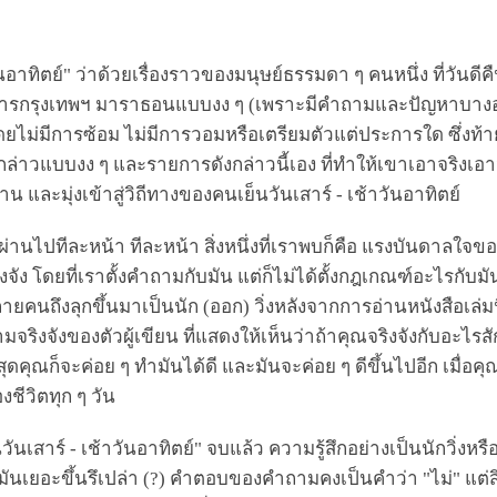
วันอาทิตย์" ว่าด้วยเรื่องราวของมนุษย์ธรรมดา ๆ คนหนึ่ง ที่วันดี
ารกรุงเทพฯ มาราธอนแบบงง ๆ (เพราะมีคำถามและปัญหาบางอย
ดยไม่มีการซ้อม ไม่มีการวอมหรือเตรียมตัวแต่ประการใด ซึ่งท้าย
ล่าวแบบงง ๆ และรายการดังกล่าวนี้เอง ที่ทำให้เขาเอาจริงเอาจัง
 และมุ่งเข้าสู่วิถีทางของคนเย็นวันเสาร์ - เช้าวันอาทิตย์
นี้ผ่านไปทีละหน้า ทีละหน้า สิ่งหนึ่งที่เราพบก็คือ แรงบันดาลใ
งจัง โดยที่เราตั้งคำถามกับมัน แต่ก็ไม่ได้ตั้งกฎเกณฑ์อะไรกั
ยคนถึงลุกขึ้นมาเป็นนัก (ออก) วิ่งหลังจากการอ่านหนังสือเล่มนี้
จริงจังของตัวผู้เขียน ที่แสดงให้เห็นว่าถ้าคุณจริงจังกับอะไรสัก
ี่สุดคุณก็จะค่อย ๆ ทำมันได้ดี และมันจะค่อย ๆ ดีขึ้นไปอีก เมื่อ
งชีวิตทุก ๆ วัน
ันเสาร์ - เช้าวันอาทิตย์" จบแล้ว ความรู้สึกอย่างเป็นนักวิ่งหร
เยอะขึ้นรึเปล่า (?) คำตอบของคำถามคงเป็นคำว่า "ไม่" แต่สิ่งห