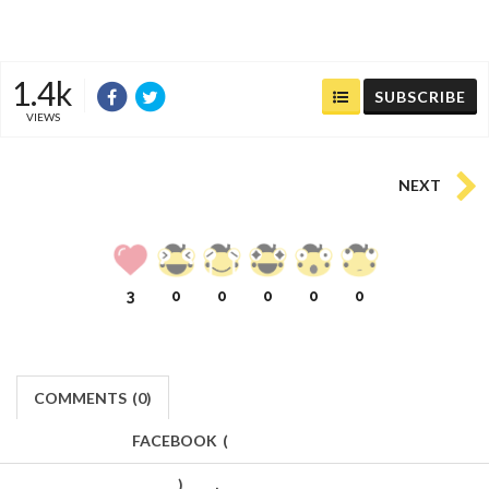
1.4k
SUBSCRIBE
VIEWS
NEXT
3
0
0
0
0
0
COMMENTS
(
0)
FACEBOOK
(
)