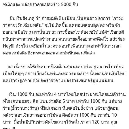
ชะงักและ ปล่อยราคาแปลงร่าง 5000 กีบ
ยิปเริ่มสังเกตุ ว่า ถ้าสมมติ ยิปเนียนเป็นคนลาว อาการ "ภาวะ
ราคาชะงักเฉียบพลัน" จะไม่เกิดขึ้น แต่พอเผลอหลุด คะ หรือ จ้า
ออกมาเมื่อไหร่ เท่านั้นแหละ การซื้ออะไร ต้องรอให้แม่ค้าเรียกสติ
กลับมาจากการแปลงร่างก่อน จนหลายครั้งอยากจะดีดนิ้ว แล้วร้อง
Hey!!!!ดังๆใส่ เหมือนในละคร ตอนที่เพื่อนนางเอกทำใส่นางเอก
ตอนเหม่อคิดถึงพระเอกตอนฉากข่มขืนตอนที่แล้ว
อ้อ เรื่องการใช้เงินบาทก็เหมือนกันนะคะ จริงอยู่ว่าการไปเที่ยว
เมืองใหญ่ๆ อย่างเวียงจันทร์และหลวงพระบาง นั้นต้อนรับเงินไทย
แต่เราจะถูกขายด้วยอัตราราคาแปลงร่างเซเลอร์มูนแน่นอน
เงิน 1000 กีบ จะเท่ากับ 4 บาทไทยโดยประมาณ โดยแม่ค้าร้าน
ที่โอเคหน่อยจะ คิด แบบง่ายคือ 5 บาท เท่ากับ 1000 กีบ แต่บาง
ร้าน(ย้ำว่าบางร้าน) ที่ยิปเจอมา ที่เผลอไปสั่งข้าว แล้วมารู้ตอน
หลังว่าเอาเงินลาวออกมาไม่พอ คิดอัตรา 1000 กีบ เท่ากับ 10
บาท มื้อนั้นยิปกินข้าวผัดไข่แฉะๆไร้รสในราคา 120 บาท คุณ
พระ!!!!