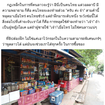
กฏเหล็กในการที่คนลาวจะรู้ว่า อีนี่เป็นคนไทย แต่วอลลาบี มี
ความพยายาม ก็คือ คนไทยจะลงท้ายด้วย "ครับ ค่ะ จ้า" สามคำนี้
หลุดมาเมื่อไหร่ คนไทยชัวร์ แต่ถ้าฝึกมาระดับหนึ่ง ระวังข้อนี้ได้
สิ่งต่อไปที่เค้าจะจับเราได้ ก็คือ การหลุดใช้คำลงท้ายว่า "เจ้า" ถ้า
เป็นผู้หญิงโอเค แต่ถ้าผู้ชายใช้ "เจ้า"เมื่อไหร่ ไม่ใช่คนลาวแน่ๆ
ที่ยิปต้องฝึก ไม่ใช่แค่เอาไว้กรอกในใบความสามารถพิเศษเกร๋ๆ
ว่าพูดลาวได้ แต่มันจะช่วยเราได้ทุกครั้ง ในการซื้อของ