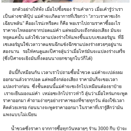
ยกตัวอย่างให้ฟัง เมื่อไปซื้อของ ร้านค้าลาว เมื่อเค้ารู้ว่าเรา
เป็นต่างชาติปุ๊ป แม่ค้าจะเกิดอาการที่เรียกว่า "ภาวะราคาชะงัก
เฉียบพลัน" คืออะไรน่ะหรือคะ ก็คือ พอเราไปถามราคาซื้ออะไร
ราคาจะไหลออกจากปอดแม่ค้า แต่พอมันจะถึงกล่องเสียง มันจะ
หยุดแค่นั้น แล้วใช้เวลาแปลงร่างให้แพงขึ้นแบบเซเลอร์มูน ที่อี
เซเลอร์มูนใช้เวลาวาดแขนฉีกแข้งฉีกขาแปลงร่างสวยๆอยู่นาน
สองนาน รอให้คนดูและปีศาจลุ้นว่าเมื่อไหร่มันจะแปลงร่างเสร็จ
(ซึ่งปีศาจจะยิงมันทิ้งตอนนางยกขาผูกโบว์ก็ได้)
อันนี้ก็เหมือนกัน เวลาเราไปถามซื้อน้ำขวด แม่ค้าจะเปล่งลม
ออกมาแล้วจากปอด แต่พอถึงกล่องเสียง ราคามันก็จะขอเวลา
แปลงร่างก่อน ซึ่งขั้นตอนนี้แม่ค้าจะชะงักไปเหมือนต้องยาป้าย
เราจะยืนมองแม่ค้า เหม่อชะงักไปราวห้าวิ ลุ้นว่าเมื่อไหร่แกจะพูด
ราคาออกมา คำถามง่ายๆอย่างราคาของที่ขายทุกวัน ต้องใช้เวลา
คิดด้วยเหรอ ก่อนนางจะพูดราคาออกมา ในราคาที่เรารู้สึกว่ามัน
แพงแบบไม่เนียน
น้ำขวดซึ่งราคา จากการซื้อทุกวันหลายๆ ร้าน 3000 กีบ ป้าจะ