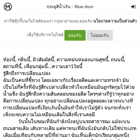
ประตูสีน้ำเงิน
–
Blue door
เราใช้คุ๊กกี้บนเว็บไซต์ของเรา กรุณาอ่านและยอมรับ
นโยบายความเป็นส่วนตัว
Blue sky forever
เพื่อใช้บริการเว็บไซต์
ยอมรับ
ไม่ยอมรับ
ห้องนี้, กลิ่นนี้, ผิวสัมผัสนี้, ความหม่นหมองแกมสุขนี้, ถนนนี้,
สถานที่นี้, เพื่อนกลุ่มนี้…ความเยาว์วัยนี้
รู้สึกถึงการเปลี่ยนแปลง
ฉันเป็นคนที่ขี้หวง โดยเฉพาะกับเรื่องอดีตและความทรงจำ มัน
เป็นไม่กี่ครั้งที่ฉันรู้สึกเปล่าเปลี่ยวหัวใจเหมือนมันถูกรัดกุมไว้ด้วย
น้ำแข็ง ฉันรู้สึกถึงความสั่นคลอนของอดีต ใครๆต่างก็รู้ว่าทุกอย่าง
คือการเปลี่ยนแปลง ทุกอย่างเปลี่ยนแปลงอยู่ตลอดเวลาจนบางที
การเปลี่ยนแปลงที่เงียบงันนั้นมันทำให้เราไม่รู้ตัว จนกระทั่งเรา
เพิ่งจะพบความไม่เหมือนเดิมในสิ่งที่เราเคยมี
วันนั้นในขณะที่ฉันกำลังนั่งอบู่บนรถสาธารณะ แม้จะบน
ถนนสายเดิม เส้นทางเดิม แต่พาหนะที่ฉันนั่งมันกลับไม่ใช่ประเภท
เดิมเมื่อเทียบกับหลายปีที่ผ่านมา ฉันเห็นเด็กนักเรียนกลุ่มหนึ่ง