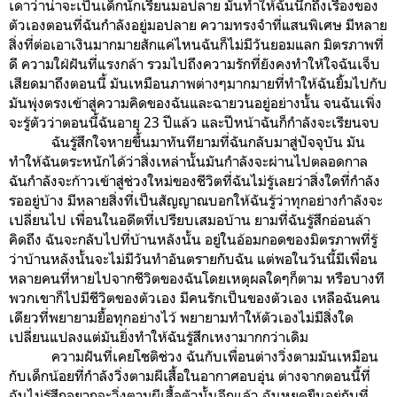
เดาว่าน่าจะเป็นเด็กนักเรียนมอปลาย มันทำให้ฉันนึกถึงเรื่องของ
ตัวเองตอนที่ฉันกำลังอยู่มอปลาย ความทรงจำที่แสนพิเศษ มีหลาย
สิ่งที่ต่อเอาเงินมากมายสักแค่ไหนฉันก็ไม่มีวันยอมแลก มิตรภาพที่
ดี ความใฝ่ฝันที่แรงกล้า รวมไปถึงความรักที่ยังคงทำให้ใจฉันเจ็บ
เสียดมาถึงตอนนี้ มันเหมือนภาพต่างๆมากมายที่ทำให้ฉันยิ้มไปกับ
มันพุ่งตรงเข้าสู่ความคิดของฉันและฉายวนอยู่อย่างนั้น จนฉันเพิ่ง
จะรู้ตัวว่าตอนนี้ฉันอายุ 23 ปีแล้ว และปีหน้าฉันก็กำลังจะเรียนจบ
ฉันรู้สึกใจหายขึ้นมาทันทียามที่ฉันกลับมาสู่ปัจจุบัน มัน
ทำให้ฉันตระหนักได้ว่าสิ่งเหล่านั้นมันกำลังจะผ่านไปตลอดกาล
ฉันกำลังจะก้าวเข้าสู่ช่วงใหม่ของชีวิตที่ฉันไม่รู้เลยว่าสิ่งใดที่กำลัง
รออยู่บ้าง มีหลายสิ่งที่เป็นสัญญาณบอกให้ฉันรู้ว่าทุกอย่างกำลังจะ
เปลี่ยนไป เพื่อนในอดีตที่เปรียบเสมอบ้าน ยามที่ฉันรู้สึกอ่อนล้า
คิดถึง ฉันจะกลับไปที่บ้านหลังนั้น อยู่ในอ้อมกอดของมิตรภาพที่รู้
ว่าบ้านหลังนั้นจะไม่มีวันทำอันตรายกับฉัน แต่พอในวันนี้มีเพื่อน
หลายคนที่หายไปจากชีวิตของฉันโดยเหตุผลใดๆก็ตาม หรือบางที
พวกเขาก็ไปมีชีวิตของตัวเอง มีคนรักเป็นของตัวเอง เหลือฉันคน
เดียวที่พยายามยื้อทุกอย่างไว้ พยายามทำให้ตัวเองไม่มีสิ่งใด
เปลี่ยนแปลงแต่มันยิ่งทำให้ฉันรู้สึกเหงามากกว่าเดิม
ความฝันที่เคยโชติช่วง ฉันกับเพื่อนต่างวิ่งตามมันเหมือน
กับเด็กน้อยที่กำลังวิ่งตามผีเสื้อในอากาศอบอุ่น ต่างจากตอนนี้ที่
ฉันไม่รู้สึกอยากจะวิ่งตามผีเสื้อตัวนั้นอีกแล้ว ฉันหยุดยืนอยู่กับที่