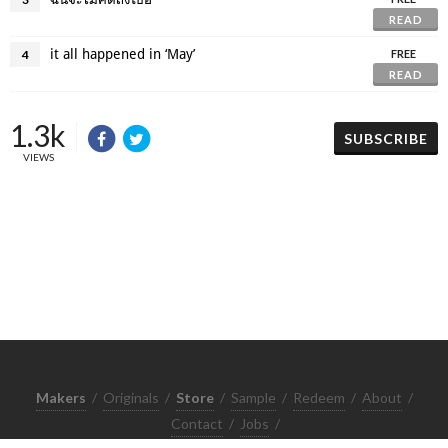
READ
it all happened in ‘May’
4
FREE
READ
1.3k
SUBSCRIBE
VIEWS
Makers
/
Originals
/
Store
/
Sample
/
Redeem
/
About
/
Contact
/
Jobs
/