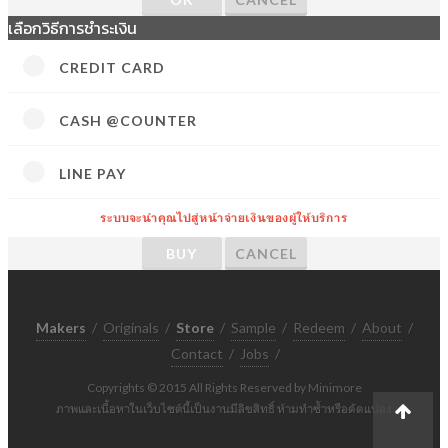
เลือกวิธีการชำระเงิน
CREDIT CARD
CASH @COUNTER
LINE PAY
ระบบจะนำคุณไปสู่หน้าจ่ายเงินของผู้ให้บริการ
BUY
CANCEL
Makers
/
Originals
/
Store
/
Sample
/
Redeem
/
About
/
Contact
/
Jobs
/
Copyrights © 2015 All Rights Reserved by Minimore
ภาพและเนื้อหาในเว็บไซต์นี้เป็นงานมีลิขสิทธิ์ ห้ามทำซ้ำหรือดัดแปลง