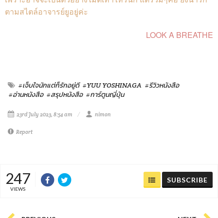
ตามสไตล์อาจารย์ยูอยู่ค่ะ
LOOK A BREATHE
#เจ็บใจนักแต่ก็รักอยู่ดี
#YUU YOSHINAGA
#รีวิวหนังสือ
#อ่านหนังสือ
#สรุปหนังสือ
#การ์ตูนญี่ปุ่น
23rd July 2023, 8:54 am
nimon
Report
247
SUBSCRIBE
VIEWS