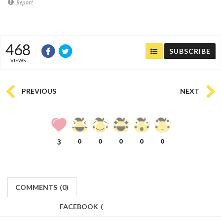
Report
468
SUBSCRIBE
VIEWS
PREVIOUS
NEXT
3
0
0
0
0
0
COMMENTS
(
0)
FACEBOOK
(