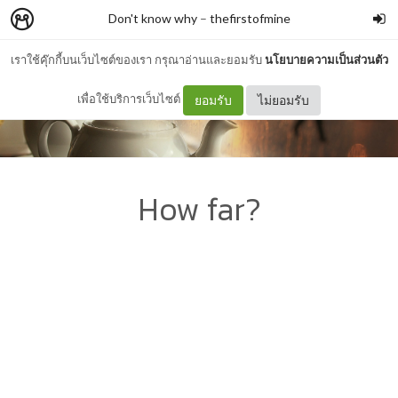
Don't know why
–
thefirstofmine
เราใช้คุ๊กกี้บนเว็บไซต์ของเรา กรุณาอ่านและยอมรับ
นโยบายความเป็นส่วนตัว
เพื่อใช้บริการเว็บไซต์
ยอมรับ
ไม่ยอมรับ
How far?