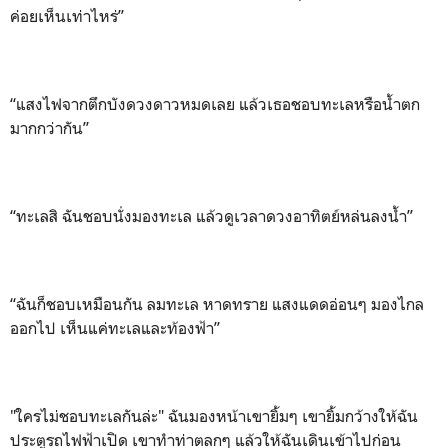
ค่อยเห็นเท่าไหร่”
“แสงไฟจากตึกบังดวงดาวหมดเลย แล้วเธอชอบทะเลหรือน้ำตก
มากกว่ากัน”
“ทะเลสิ ฉันชอบนั่งมองทะเล แล้วดูเวลาดวงอาทิตย์หล่นลงน้ำ”
“ฉันก็ชอบเหมือนกัน ลมทะเล หาดทราย แสงแดดอ่อนๆ มองไกล
ออกไป เห็นแค่ทะเลและท้องฟ้า”
"ใครไม่ชอบทะเลกันล่ะ" ฉันมองหน้าเขายิ้มๆ เขายิ้มกว้างให้ฉัน
ประตูรถไฟฟ้าเปิด เขาทำท่าตลกๆ แล้วให้ฉันเดินเข้าไปก่อน