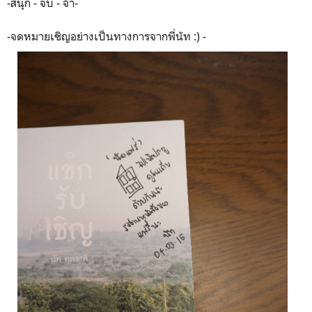
-สนุก - จบ - จ้า-
-จดหมายเชิญอย่างเป็นทางการจากพี่นัท :) -