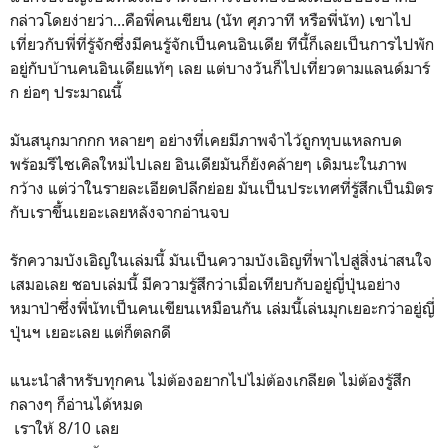
กล่าวโดยง่ายว่า...คือพี่คนเขียน (นัท ศุภวาที หรือพี่นัท) เขาไป
เที่ยวกับพี่ที่รู้จักซึ่งมีคนรู้จักเป็นคนอินเดีย ทีนี้ก็เลยเป็นการไปพัก
อยู่กับบ้านคนอินเดียแท้ๆ เลย แต่บางวันก็ไปเที่ยวตามแลนด์มาร์
ก ย่อๆ ประมาณนี้
มันสนุกมากกก หลายๆ อย่างที่เคยมีภาพจำไว้ถูกทุบแหลกบด
พร้อมรีไซเคิลใหม่ไปเลย อินเดียมันก็ยังคล้ายๆ เดิมนะในภาพ
กว้าง แต่ว่าในรายละเอียดปลีกย่อย มันเป็นประเทศที่รู้สึกเป็นมิตร
กับเราขึ้นเยอะเลยหลังจากอ่านจบ
รักความบังเอิญในเล่มนี้ มันเป็นความบังเอิญที่พาไปสู่สิ่งน่าสนใจ
เสมอเลย ชอบเล่มนี้ มีความรู้สึกว่าเมื่อเทียบกับอยู่ญี่ปุ่นอย่าง
หมาป่าซึ่งพี่นัทเป็นคนเขียนเหมือนกัน เล่มนี้เล่นมุกเยอะกว่าอยู่ญี่
ปุ่นฯ เยอะเลย แต่ก็ตลกดี
แนะนำสำหรับทุกคน ไม่ต้องอยากไปไม่ต้องเกลียด ไม่ต้องรู้สึก
กลางๆ ก็อ่านได้หมด
เราให้ 8/10 เลย