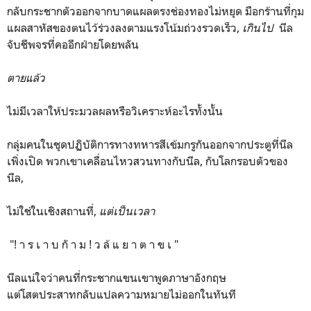
กลับกระชากตัวออกจากบาดแผลตรงช่องทองไม่หยุด มือกร้านที่กุม
แผลสาหัสของตนไว้ร่วงลงตามแรงโน้มถ่วงรวดเร็ว,
เกินไป
นีล
จับชีพจรที่คออีกฝ่ายโดยพลัน
ตายแล้ว
ไม่มีเวลาให้ประมวลผลหรือวิเคราะห์อะไรทั้งนั้น
กลุ่มคนในชุดปฏิบัติการทางทหารสีเข้มกรูกันออกจากประตูที่นีล
เพิ่งเปิด พวกเขาเคลื่อนไหวสวนทางกับนีล, กับโลกรอบตัวของ
นีล,
ไม่ใช่ในเชิงสถานที่,
แต่เป็นเวลา
"! า ร เ า บ กั า ม ! ว ล้ แ ย า ต า ข เ "
นีลแน่ใจว่าคนที่กระชากแขนเขาพูดภาษาอังกฤษ
แต่โสตประสาทกลับแปลความหมายไม่ออกในทันที