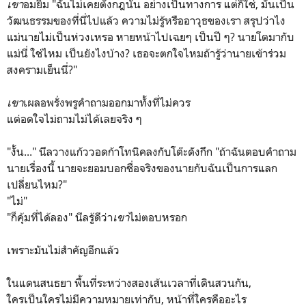
เขา
อมยิ้ม "ฉันไม่เคยตั้งกฎนั้น อย่างเป็นทางการ แต่ก็ใช่, มันเป็น
วัฒนธรรมของที่นี่ไปแล้ว ความไม่รู้หรืออาวุธของเรา สรุปว่าไง
แม่นายไม่เป็นห่วงเหรอ หายหน้าไปเฉยๆ เป็นปี ๆ? นายโตมากับ
แม่นี่ ใช่ไหม เป็นยังไงบ้าง? เธอจะตกใจไหมถ้ารู้ว่านายเข้าร่วม
สงครามเย็นนี่?"
เขา
เผลอพรั่งพรูคำถามออกมาทั้งที่ไม่ควร
แต่อดใจไม่ถามไม่ได้เลยจริง ๆ
"งั้น..." นีลวางแก้ววอดก้าโทนิคลงกับโต๊ะดังกึก "ถ้าฉันตอบคำถาม
นายเรื่องนี้ นายจะยอมบอกชื่อจริงของนายกับฉันเป็นการแลก
เปลี่ยนไหม?"
"ไม่"
"ก็คุ้มที่ได้ลอง" นีลรู้ดีว่า
เขา
ไม่ตอบหรอก
เพราะมันไม่สำคัญอีกแล้ว
ในแดนสนธยา พื้นที่ระหว่างสองเส้นเวลาที่เดินสวนกัน,
ใครเป็นใครไม่มีความหมายเท่ากับ, หน้าที่ใครคืออะไร