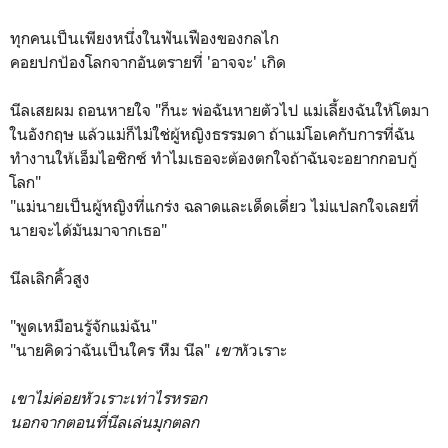
ทุกคนเป็นเพียงหนึ่งในฟันเฟืองของกลไก
คอยปกป้องโลกจากอันตรายที่ 'อาจจะ' เกิด
นีลเสยผม ถอนหายใจ "ก็นะ พ่อฉันหายตัวไป แม่เลี้ยงฉันให้โตมา
ในอังกฤษ แล้วแม่ก็ไม่ใช่ผู้หญิงธรรมดา ถ้าแม่โอเคกับการที่ฉัน
ทำงานให้เอ็มไอซิกซ์ ทำไมเธอจะต้องตกใจถ้าฉันจะอยากกอบกู้
โลก"
"แม่นายเป็นผู้หญิงที่แกร่ง ฉลาดและเด็ดเดี่ยว ไม่แปลกใจเลยที่
นายจะได้มันมาจากเธอ"
นีลเลิกคิ้วสูง
"พูดเหมือนรู้จักแม่ฉัน"
"นายคิดว่าฉันเป็นใคร หืม นีล"
เขา
หัวเราะ
เขาไม่ค่อยหัวเราะเท่าไรหรอก
นอกจากตอนที่นีลเล่นมุกตลก