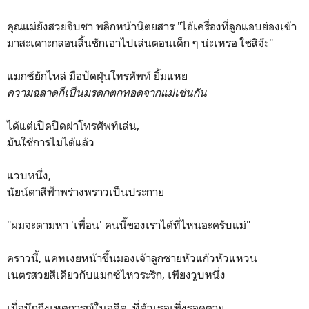
คุณแม่ยังสวยจิบชา พลิกหน้านิตยสาร "ไอ้เครื่องที่ลูกแอบย่องเข้า
มาสะเดาะกลอนลิ้นชักเอาไปเล่นตอนเด็ก ๆ น่ะเหรอ ใช่สิจ๊ะ"
แมกซ์ยักไหล่ มือปัดฝุ่นโทรศัพท์ ยิ้มแหย
ความฉลาดก็เป็นมรดกตกทอดจากแม่เช่นกัน
ได้แต่เปิดปิดฝาโทรศัพท์เล่น,
มันใช้การไม่ได้แล้ว
แวบหนึ่ง,
นัยน์ตาสีฟ้าพร่างพราวเป็นประกาย
"ผมจะตามหา 'เพื่อน' คนนี้ของเราได้ที่ไหนอะครับแม่"
คราวนี้, แคทเงยหน้าขึ้นมองเจ้าลูกชายหัวแก้วหัวแหวน
เนตรสวยสีเดียวกับแมกซ์ไหวระริก, เพียงวูบหนึ่ง
เมื่อนึกถึงเหตุการณ์ในอดีต, ที่ตัวเธอเพิ่งรอดตาย