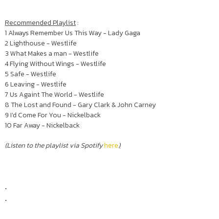
Recommended Playlist
:
1 Always Remember Us This Way - Lady Gaga
2 Lighthouse - Westlife
3 What Makes a man - Westlife
4 Flying Without Wings - Westlife
5 Safe - Westlife
6 Leaving - Westlife
7 Us Againt The World - Westlife
8 The Lost and Found - Gary Clark & John Carney
9 I'd Come For You - Nickelback
10 Far Away - Nickelback
(Listen to the playlist via Spotify
here
)
.
.