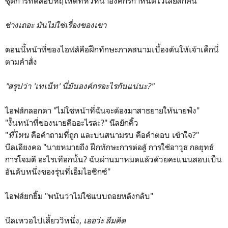
ชุดการทดสอบหฤโหดที่หัวหน้าองค์กรกำหนดไว้เลยสักคน
ช่างเถอะ มันไม่ใช่เรื่องของเขา
ตอนนี้หน้าที่ของไอฟส์คือฝึกทักษะภาคสนามเบื้องต้นให้เจ้าเด็กนี่
ตามคำสั่ง
"สรุปว่า 'เทเน็ท' นี่มันองค์กรอะไรกันแน่นะ?"
ไอฟส์กลอกตา "ไม่ใช่หน้าที่ฉันจะต้องมาสาธยายให้นายฟัง"
"งั้นหน้าที่ของนายคืออะไรล่ะ?" นีลยักคิ้ว
"
ที่ไหน
คือคำถามที่ถูก และบนสนามรบ คือคำตอบ เข้าใจ?"
นีลเอียงคอ "นายหมายถึง ฝึกทักษะการต่อสู้ การใช้อาวุธ กลยุทธ์
การโจมตี อะไรเทือกนั้น? ฉันผ่านมาหมดแล้วด้วยคะแนนสอบเป็น
อันดับหนึ่งของรุ่นที่เอ็มไอซิกซ์"
ไอฟส์ยกยิ้ม "พนันว่าไม่ใช่แบบถอยหลังกลับ"
นีลเหวอไปเสี้ยววิหนึ่ง,
เออว่ะ ลืมคิด