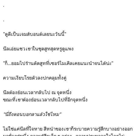
.
.
"ดูดีเป็นเจมส์บอนด์เลยนะวันนี้"
นีลเอ่ยแซว
เขา
ในชุดสูทสุดหรูดูแพง
"ก็...ยอมไปร้านตัดสูทที่เซอร์ไมเคิลเคยแนะนำจนได้น่ะ"
ความเงียบโรยตัวลงปกคลุมทั้งคู่
นีลต้องย้อนเวลากลับไป ณ จุดหนึ่ง
ขณะที่
เขา
ต้องย้อนเวลากลับไปที่อีกจุดหนึ่ง
"นี่ถึงตอนบอกลาแล้วใช่ไหม"
ไม่ใช่แค่นีลที่ใจหาย สีหน้าของ
เขา
ก็ระบายความรู้สึกบางอย่างออก