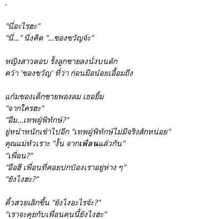
.
"นี่อะไรฮะ"
"นี่..." นิ่งคิด "...ของขวัญจ้ะ"
หญิงสาวตอบ รั้งลูกชายลงนั่งบนตัก
คว้า 'ของขวัญ' ที่ว่า ก่อนมือน้อยเอื้อมถึง
แก้มของเด็กชายพองลม เธอยิ้ม
"จากใครฮะ"
"
อืม...เทพผู้พิทักษ์?"
ยู่หน้าหนักเข้าไปอีก "เทพผู้พิทักษ์ไม่มีจริงสักหน่อย"
คุณแม่หัวเราะ "งั้น จาก
แล้วกัน"
เพื่อน
"
เพื่อน?"
"อือฮึ เพื่อนที่คอยปกป้องเราอยู่ห่าง ๆ"
"ยังไงฮะ?"
คิ้วสวยเลิกขึ้น "ยังไงอะไรจ๊ะ?"
"เราจะคุยกับเพื่อนคนนี้ยังไงฮะ"