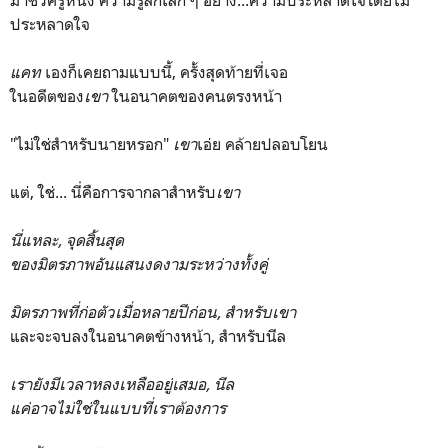
มาชั่วครู่หนึ่ง ความรู้สึกเล็ก ๆ อย่าง...ความประหลาดใจโดยไม่
ประหลาดใจ
แคท
เองก็เคยถามแบบนี้, ครั้งสุดท้ายที่เจอ
ในอดีตของ
เขา
ในอนาคตของคนตรงหน้า
"ไม่ใช่สำหรับนายหรอก"
เขา
เอ่ย คล้ายปลอบโยน
แต่, ใช่... นี่คือการจากลาสำหรับ
เขา
นี่แหละ, จุดสิ้นสุด
ของมิตรภาพอันแสนงดงามระหว่างทั้งคู่
มิตรภาพที่ก่อตัวเมื่อหลายปีก่อน, สำหรับเขา
และจะจบลงในอนาคตข้างหน้า, สำหรับนีล
เรายังมีเวลาหลงเหลืออยู่เสมอ, นีล
แค่อาจไม่ใช่ในแบบที่เราต้องการ