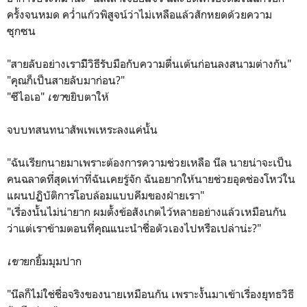
ครั้งจนหมด คว่ำแก้วพิสูจน์ว่าไม่เหลือแล้วสักหยดด้วยความ
ซุกซน
"สายลับอย่างเรามีิวิธีรับมือกับความตื่นเต้นก่อนลงสนามต่างกัน"
"คุณก็เป็นสายลับมาก่อน?"
"ซีไอเอ"
เขา
ขยิบตาให้
จบบทสนทนาสัพเพเหระลงแค่นั้น
"ฉันเรียกนายมาเพราะต้องการความช่วยเหลือ นีล นายน่าจะเป็น
คนฉลาดที่สุดเท่าที่ฉันเคยรู้จัก ฉันอยากให้นายช่วยอุดช่องโหว่ใน
แผนปฏิบัติการโอบล้อมแบบคีมของฝ่ายเรา"
"เรื่องนั้นไม่น่ายาก ผมตั้งข้อสังเกตไว้หลายอย่างแล้วเหมือนกัน
ว่าแต่เราข้ามตอนที่คุณแนะนำชื่อตัวเองไปหรือเปล่าน่ะ?"
เขา
ยกยิ้มมุมปาก
"นีลก็ไม่ใช่ชื่อจริงของนายเหมือนกัน เพราะงั้นมาเข้าเรื่องยุทธวิธี