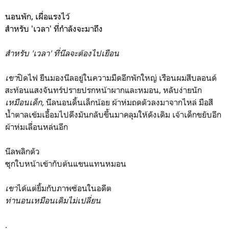
นอนพัก, เผื่อแรงไว้
สำหรับ 'เวลา' ที่กำลังจะมาถึง
สำหรับ 'เวลา' ที่นีลจะต้องไปเยือน
เขา
ปิดไฟ ยืนมองนีลอยู่ในความมืดอีกพักใหญ่ เรือนผมสีบลอนด์
สะท้อนแสงจันทร์ปรายปรกหน้าผากและหมอน, หลับง่ายนัก
เหมือนเด็ก,
นีลนอนดิ้นเล็กน้อย ผ้าห่มถดตัวลงมาจากไหล่ มือสี
น้ำตาลเข้มเอื้อมไปดึงมันกลับขึ้นมาคลุมให้ดังเดิม เจ้าเด็กขยับอีก
ผ้าห่มเลื่อนหล่นอีก
นีลพลิกตัว
ซุกใบหน้าเข้ากับต้นแขนแทนหมอน
เขา
ได้แต่ยิ้มกับภาพซ้อนในอดีต
ท่านอนเหมือนเดิมไม่เปลี่ยน
.