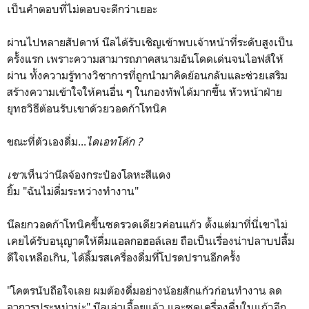
เป็นคำตอบที่ไม่ตอบจะดีกว่าเยอะ
ผ่านไปหลายสัปดาห์ นีลได้รับเชิญเข้าพบเจ้าหน้าที่ระดับสูงเป็น
ครั้งแรก เพราะความสามารถภาคสนามอันโดดเด่นจนไอฟส์ให้
ผ่าน ทั้งความรู้ทางวิชาการที่ถูกนำมาคิดย้อนกลับและช่วยเสริม
สร้างความเข้าใจให้คนอื่น ๆ ในกองทัพได้มากขึ้น หัวหน้าฝ่าย
ยุทธวิธีต้อนรับเขาด้วยวอดก้าโทนิค
ขณะที่ตัวเองดื่ม...
ไดเอทโค้ก ?
เขา
เห็นว่านีลจ้องกระป๋องโลหะสีแดง
ยิ้ม "ฉันไม่ดื่มระหว่างทำงาน"
นีลยกวอดก้าโทนิคขึ้นซดรวดเดียวค่อนแก้ว ตั้งแต่มาที่นี่เขาไม่
เคยได้รับอนุญาตให้ดื่มแอลกอฮอล์เลย ถือเป็นเรื่องน่าปลาบปลื้ม
ดีใจเหลือเกิน, ได้ลิ้มรสเครื่องดื่มที่โปรดปรานอีกครั้ง
"โคตรนับถือใจเลย ผมต้องดื่มอย่างน้อยสักแก้วก่อนทำงาน ลด
อาการประหม่าน่ะ" นีลเล่าเจื้อยแจ้ว และซดเครื่องดื่มในแก้วอีก