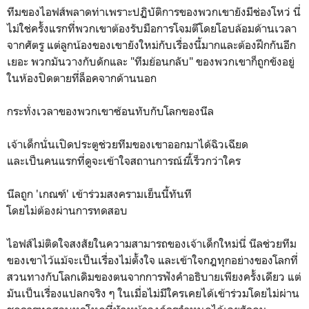
ทีมของไอฟส์พลาดท่าเพราะปฏิบัติการของพวกเขายังมีช่องโหว่ นี่
ไม่ใช่ครั้งแรกที่พวกเขาต้องรับมือการโจมตีโดยโอบล้อมด้านเวลา
จากศัตรู แต่ลูกน้องของเขายังใหม่กับเรื่องนี้มากและต้องฝึกกันอีก
เยอะ พวกมันวางกับดักและ "ทีมย้อนกลับ" ของพวกเขาก็ถูกขังอยู่
ในห้องปิดตายที่ล็อคจากด้านนอก
กระทั่งเวลาของพวกเขาซ้อนทับกับโลกของนีล
เจ้าเด็กนั่นเปิดประตูช่วยทีมของเขาออกมาได้ฉิวเฉียด
และเป็นคนแรกที่ดูจะเข้าใจสถานการณ์
นี้
เร็วกว่าใคร
นีลถูก 'เกณฑ์' เข้าร่วมสงครามเย็นนี้ทันที
โดยไม่ต้องผ่านการทดสอบ
ไอฟส์ไม่ติดใจสงสัยในความสามารถของเจ้าเด็กใหม่นี่ นีลช่วยทีม
ของเขาไว้แม้จะเป็นเรื่องไม่ตั้งใจ และเข้าใจกฎทุกอย่างของโลกที่
สวนทางกับโลกเดิมของตนจากการฟังคำอธิบายเพียงครั้งเดียว แต่
มันเป็นเรื่องแปลกจริง ๆ ในเมื่อไม่มีใครเคยได้เข้าร่วมโดยไม่ผ่าน