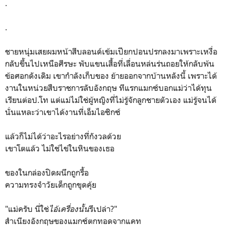
.
.
ชายหนุ่มเสยผมหน้าสีบลอนด์เข้มเปียกปอนปรกลงมาเพราะเหงื่อ
กลับขึ้นไปเหนือศีรษะ พับแขนเสื้อที่เลื่อนหล่นร่นถอยให้กลับพ้น
ข้อศอกดังเดิม เขากำลังเก็บของ ย้ายออกจากบ้านหลังนี้ เพราะได้
งานในหน่วยสืบราชการลับอังกฤษ ทีแรกแมกซ์บอกแม่ว่าได้ทุน
เรียนต่อป.โท แต่แม่ไม่ใช่ผู้หญิงที่ไม่รู้จักลูกชายตัวเอง แม่รู้จนได้
นั่นแหละว่าเขาได้งานที่เอ็มไอซิกซ์
แล้วก็ไม่ได้ว่าอะไรอย่างที่กังวลด้วย
เขาโตแล้ว ไม่ใช่ไข่ในหินของเธอ
ของในกล่องปิดผนึกถูกรื้อ
ความทรงจำวัยเด็กถูกขุดคุ้ย
"แม่ครับ นี่ใช่
ไอ้เครื่องนั้น
รึเปล่า?"
สำเนียงอังกฤษของแมกซ์ตกทอดจากแคท