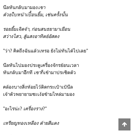
นีลหันกลับมามอง
เขา
ด้วยใบหน้าเปื้อนยิ้ม, เช่นครั้งนั้น
รอยยิ้มเจิดจ้า,
ก่อนสนธยามาเยือน
สว่างไสว, สู้แสงอาทิตย์อัสดง
"ว่า? คิดถึงฉันแล้วเหรอ ยังไม่ทันได้ไปเลย"
นีลหันไปมองประตูเครื่องจักรย้อนเวลา
หันกลับมาอีีกที
เขา
ก็เข้ามาประชิดตัว
คล้องบางสิ่งห้อยไว้ติดกระเป๋าเป้นีล
เจ้าตัวพยายามชะเง้อข้ามไหล่มามอง
"อะไรน่ะ?
เครื่องราง
?"
เหรียญทองเหลือง ด้ายสีแดง