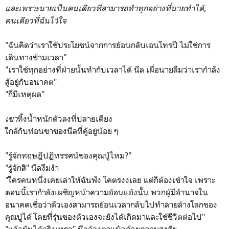
และเพราะนายเป็นคนเดียวที่สามารถทำทุกอย่างที่นายทำได้,
คนเดียวที่ฉันไว้ใจ
"ฉันคิดว่าเราใช้ประโยชน์จากการย้อนกลับเอนโทรปี ไม่ใช่การ
เดินทางข้ามเวลา"
"เราใช้ทุกอย่างที่ฝ่ายนั้นทำกับเวลาได้ นีล เผื่อนายลืมว่าเรากำลัง
สู้อยู่กับอนาคต"
"ก็มีเหตุผล"
เขา
ทิ้งน้ำหนักตัวลงที่ปลายเตียง
ใกล้กับท่อนขาของนีลที่คู้อยู่น้อย ๆ
"รู้จักทฤษฎีปฏิทรรศน์ของคุณปู่ไหม?"
"รู้จักสิ" นีลงึมงำ
"ใครคนหนึ่งเคยเล่าให้ฉันฟัง โคตรงงเลย แต่ก็ต้องเข้าใจ เพราะ
ตอนนี้เรากำลังเผชิญหน้าความย้อนแย้งนั้น พวกผู้มีอำนาจใน
อนาคตเชื่อว่าตัวเองสามารถย้อนเวลากลับไปทำลายล้างโลกของ
คุณปู่ได้ โดยที่รุ่นของตัวเองจะยังได้เกิดมาและใช้ชีวิตต่อไป"