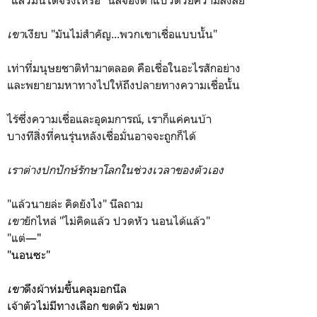
"แล้วมันได้จริงเหรอ" นีลจ้องตาแป๋วด้วยความสงสัย
เขา
เงียบ "มันไม่สำคัญ...พวกเขาเชื่อแบบนั้น"
เท่าที่มนุษยชาติทำมาตลอด คือเชื่อในอะไรสักอย่าง
และพยายามหาทางไปให้ถึงปลายทางความเชื่อนั้น
ไร้ซึ่งความเชื่อและอุดมการณ์, เราก็แค่คนบ้า
บางทีสิ่งที่คนรุ่นหลังเชื่อมั่นอาจจะถูกก็ได้
เราต่างปกปักษ์รักษาโลกในช่วงเวลาของตัวเอง
"แล้วนายล่ะ คิดยังไง" นีลถาม
เขา
ยักไหล่ "ไม่คิดแล้ว ปวดหัว นอนได้แล้ว"
"แต่
—"
"นอนซะ"
เขา
ดึงผ้าห่มขึ้นคลุมอกนีล
เจ้าตัวไม่มีทางเลือก ขดตัว ข่มตา