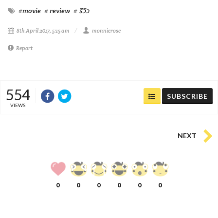
#movie
# review
# รีวิว
8th April 2017, 5:15 am
monnierose
Report
554
SUBSCRIBE
VIEWS
NEXT
0
0
0
0
0
0