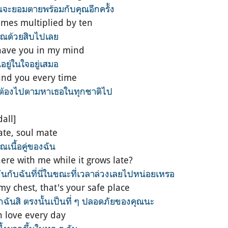
ฉันจะยอมตายพร้อมกับคุณอีกครั้ง
mes multiplied by ten
งคูณด้วยสิบไปเลย
 have you in my mind
อยู่ในใจอยู่เสมอ
find you every time
ว่าจะต้องไปตามหาเธอในทุกชาติไป
all]
ate, soul mate
 คุณเนื้อคู่ของฉัน
ere with me whilе it grows late?
ันกับฉันที่นี่ในขณะที่เวลาล่วงเลยไปหน่อยเหรอ
y chest, that's your safе place
ันสิ ตรงนั้นเป็นที่ ๆ ปลอดภัยของคุณนะ
in love every day