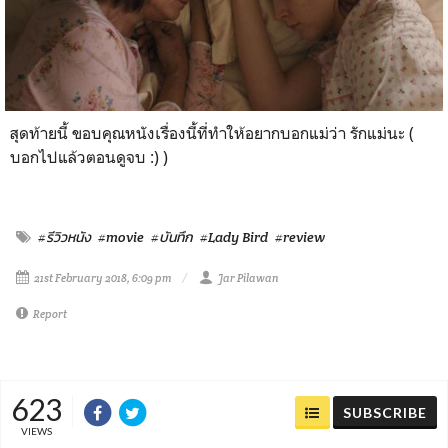
สุดท้ายนี้ ขอบคุณหนังเรื่องนี้ที่ทำให้อยากบอกแม่ว่า รักแม่นะ (
บอกไปแล้วตอนดูจบ :) )
#รีวิวหนัง
#movie
#บันทึก
#Lady Bird
#review
21st February 2018, 6:09 pm
Jar Pilawan
Report
623
SUBSCRIBE
VIEWS