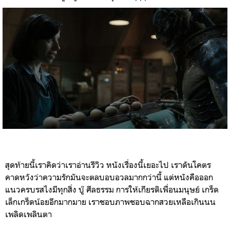
สุดท้ายนี้เราคิดว่าเราอ่านรีวิว หนังเรื่องนี้เยอะไป เราดันโคตร
คาดหวังว่าความรักมันจะตลบอบอวลมากกว่านี้ แต่หนังคือออก
แนวครบรสไงมีทุกสิ่ง บู๊ ศีลธรรม การให้เกียรติเพื่อนมนุษย์ เกร็ด
เล็กเกร็ดน้อยอีกมากมาย เราชอบภาพชอบฉากสวยเหลือเกินนน
เพลิดเพลินตา