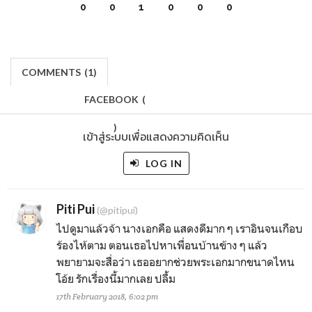
0
0
1
0
0
0
COMMENTS
(
1)
FACEBOOK
(
)
เข้าสู่ระบบเพื่อแสดงความคิดเห็น
LOG IN
Piti Pui
(@pitipui)
ไปดูมาแล้วจ้า นางเอกคือ แสดงดีมาก ๆ เราอินจนเกือบ
ร้องไห้ตาม ตอนเธอไปหาเพื่อนบ้านข้าง ๆ แล้ว
พยายามจะสื่อว่า เธออยากช่วยพระเอกมากขนาดไหน
โอ้ย รักเรื่องนี้มากเลย ปลื้ม
17th February 2018, 6:02 pm