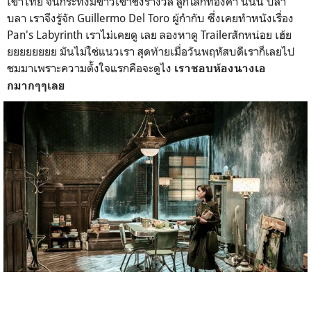
เข้าไทย จนกระทั่งมีข่าวเข้าชิงรางวัล ลูกโลกทองคำ นั่นนี่ บลา
บลา เราจึงรู้จัก Guillermo Del Toro ผู้กำกับ ซึ่งเคยทำหนังเรื่อง
Pan's Labyrinth เราไม่เคยดู เลย ลองหาดู Trailerสักหน่อย เฮ้ย
ยยยยยยยย มันไม่ใช่แนวเรา สุดท้ายเมื่อวันพฤหัสบดีเราก็เลยไป
ชมมาเพราะความตั้งใจแรกคือจะดูไง
เราชอบห้องนางเอ
กมากๆๆเลย