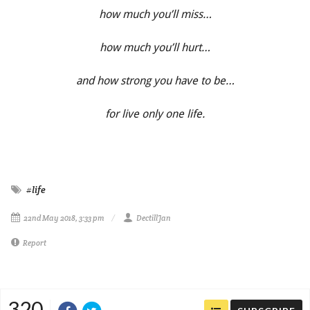
how much you’ll miss…
how much you’ll hurt…
and how strong you have to be…
for live only one life.
#life
22nd May 2018, 3:33 pm
DectillJan
Report
320