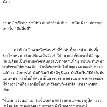
ปัง
!
กระสุนไรเฟิลพุ่งเข้าใส่ข้อพับเจ้ายักษ์เต็มๆ แต่มันเพียงแค่กระตุก
เท่านั้น “ อึดขึ้นนี่”
เปารัวไปอีกสามนัดซ้อนเข้าที่ข้อพับทั้งสองข้าง มันเริ่ม
ร้องโหยหวน เริ่มเปลี่ยนเป็นวิ่งเข้าใส่ แต่เปาก็รัวเข้าไปอีกชุด
มันเปลี่ยนเป็นหันหลังวิ่งกลับตรงไปทางลานน้ำพุ ก่อนจะหันหน้า
มาคำรามใส่อย่างดุดัน อันที่จริงข้อพับไม่ใช่จุดอ่อนของมันหรอก
แต่ถ้าเราจัดการได้ มันก็คือเป้านิ่งดีๆ นี่เอง มันจึงเป็นวิธีกำจัดมัน
แบบหนึ่ง หรือไม่ก็ที่หัวถ้าปืนแรงจริง แต่ส่วนมากพวกที่ระดมยิง
ที่หัวเจ้ายักษ์ก็จะเอามือขึ้นกันพร้อมกับวิ่งเข้าใส่ ทำเอาตายกัน
เรียบ
“ขึ้นรถ” อ๋องบอก เปารีบขึ้นรถทันทีพร้อมกระแทกประตูปิด อ๋อง
เหยียบคันเร่งมุ่งตรงสู่ย่านการค้าเพื่อไปจัดการเจ้ายักษ์