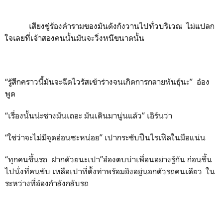
เสียงขู่ร้องคำรามของมันดังกังวานไปทั่วบริเวณ ไม่แปลก
ใจเลยที่เจ้าสองคนนั้นมันจะวิ่งหนีขนาดนั้น
“รู้สึกคราวนี้มันจะฉีดไวรัสเข้าร่างจนเกิดการกลายพันธุ์นะ” อ๋อง
พูด
“เรื่องนั้นน่ะช่างมันเถอะ มันเดินมานู่นแล้ว” เอิร์นว่า
“ใช่ว่าจะไม่มีจุดอ่อนซะหน่อย” เปากระชับปืนไรเฟิลในมือแน่น
“ทุกคนขึ้นรถ ฝากด้วยนะเปา”อ๋องตบบ่าเพื่อนอย่างรู้กัน ก่อนขึ้น
ไปนั่งที่คนขับ เหลือเปาที่ตั้งท่าพร้อมยิงอยู่นอกตัวรถคนเดียว ใน
ระหว่างที่อ๋องกำลังกลับรถ