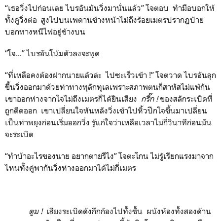
“เธอวิ่งไปก่อนเลย ไบรอันมันวิ่งมานั่นแล้ว” โจตอบ ทำมือบอกให้
ทั้งคู่วิ่งต่อ สูงไปบนเพดานข้างหน้าไม่ถึงร้อยเมตรปรากฏป้าย
บอกทางหนีไฟอยู่ข้างบน
“โจ...” ไบรอันโน้มตัวลงจะพูด
“ที่เหลือคงต้องฝากนายแล้วล่ะ ไปซะเร็วเข้า !” โจตวาด ไบรอันลุก
ขึ้นวิ่งออกมาด้วยท่าทางทุลักทุเลเพราะสภาพตนก็สาหัสไม่แพ้กัน
เขาออกห่างจากโจไม่ถึงเมตรก็ได้ยินเสียง
กรี๊ก
!
ของสลักระเบิดที่
ถูกดีดออก เขาเปลี่ยนใจหันหลังวิ่งเข้าไปหิ้วปีกโจขึ้นมาเปลี่ยน
เป็นท่าพยุงก่อนเริ่มออกวิ่ง รู้แก่ใจว่าเหลือเวลาไม่กี่วินาทีก่อนมัน
จะระเบิด
“ทำบ้าอะไรของนาย อยากตายรึไง” โจตะโกน ไม่รู้เรียกแรงมาจาก
ไหนทั้งคู่พากันวิ่งห่างออกมาได้ไม่กี่เมตร
ตูม
!
เสียงระเบิดดังกึกก้องไปทั้งชั้น ผนังห้องทั้งสองด้าน