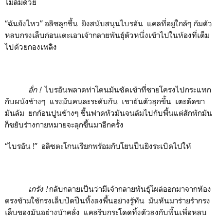
ไม่ล้มด้วย
“ฉันยังไหว” อลิซลุกขึ้น ยิงสนับสนุนไบรอัน แคลที่อยู่ใกล้ๆ ก้มตัว
หลบกรงเล็บก่อนเตะเอาเจ้ากลายพันธุ์ตัวหนึ่งเข้าไปในห้องที่เต็ม
ไปด้วยกองเพลิง
อั่ก
!
ไบรอันพลาดท่าโดนมันซัดเข้าที่ชายโครงไปกระแทก
กับผนังข้างๆ แรงมันคนละระดับกัน เขายันตัวลุกขึ้น เตะตัดขา
มันล้ม ยกก้อนปูนข้างๆ ขึ้นฟาดหัวมันจนล้มไปกับพื้นแต่สักพักมัน
ก็ขยับร่างกายหมายจะลุกขึ้นมาอีกครั้ง
“ไบรอัน !” อลิซตะโกนเรียกพร้อมกับโยนปืนยิงระเบิดไปให้
เกร้ง
!
กลับกลายเป็นว่ามีเจ้ากลายพันธุ์โผล่ออกมาจากห้อง
ตรงข้ามใช้กรงเล็บปัดปืนทิ้งลงพื้นอย่างรู้ทัน มันหันมาร่ายรำกรง
เล็บของมันอย่างบ้าคลั่ง แคลรีบกระโดดทิ้งตัวลงกับพื้นเพื่อหลบ