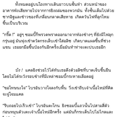
ทั้งหมดอยู่บนโถงทางเดินยาวบนชั้นห้า ส่วนหน้าของ
อาคารพังเสียหายไปจากการยิงถล่มของพวกมัน ทั้งชั้นเต็มไปด้วย
ซากอิฐและข้าวของที่เกลื่อนกลาดเสียหาย เกิดควันไฟที่ลุกโหม
ขึ้นเป็นบริเวณ
“กรี๊ด !” อยู่ๆ ซอมบี้ก็พรวดพราดออกมาจากห้องข้างๆ ที่ยังมีไฟลุก
กรุ่นอยู่ มันพุ่งเข้าตวัดกรงเล็บเข้าใส่อลิซ เกิดบาดแผลขึ้นที่ช่วง
แขน เธอยกมือขึ้นป้องกันอีกครั้งเมื่อมันทำท่าจะตะปบเธออีก
ปัง
!
แคลยิงช่วยไว้ได้ทันเธอดึงตัวอลิซที่บาดเจ็บขึ้นยืน
โดยไม่ได้ระวังรอบข้างที่มีเหล่าซอมบี้กระหายเลือดอยู่
“ขอโทษนะโจ” ไบรอันวางโจลงกับพื้น วิ่งเข้าถีบเจ้าเนื้อไหม้ที่คิด
จะจู่โจมแคล
“รีบถอยไปเร็วเข้า” ไบรอันตะโกน ยิงซอมบี้แถวนั้นไปสามสี่ตัว
ก่อนหมุนตัวเตะเจ้าเนื้อไหม้อีกครั้ง แต่มันก็กระเด็นไปไม่ไกลและ