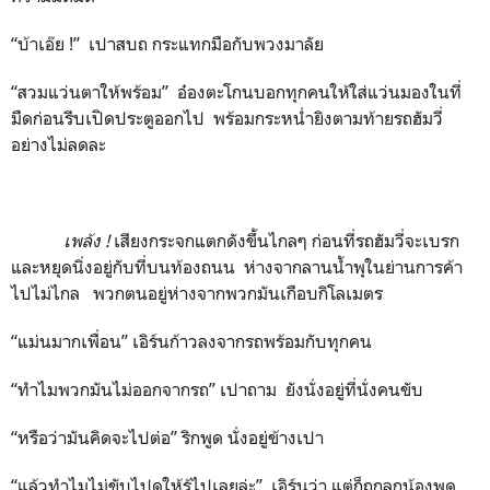
“บ้าเอ๊ย !” เปาสบถ กระแทกมือกับพวงมาลัย
“สวมแว่นตาให้พร้อม” อ๋องตะโกนบอกทุกคนให้ใส่แว่นมองในที่
มืดก่อนรีบเปิดประตูออกไป พร้อมกระหน่ำยิงตามท้ายรถฮัมวี่
อย่างไม่ลดละ
เพล้ง
!
เสียงกระจกแตกดังขึ้นไกลๆ ก่อนที่รถฮัมวี่จะเบรก
และหยุดนิ่งอยู่กับที่บนท้องถนน ห่างจากลานน้ำพุในย่านการค้า
ไปไม่ไกล พวกตนอยู่ห่างจากพวกมันเกือบกิโลเมตร
“แม่นมากเพื่อน” เอิร์นก้าวลงจากรถพร้อมกับทุกคน
“ทำไมพวกมันไม่ออกจากรถ” เปาถาม ยังนั่งอยู่ที่นั่งคนขับ
“หรือว่ามันคิดจะไปต่อ” ริกพูด นั่งอยู่ข้างเปา
“แล้วทำไมไม่ขับไปดูให้รู้ไปเลยล่ะ” เอิร์นว่า แต่ก็ถูกลูกน้องพูด