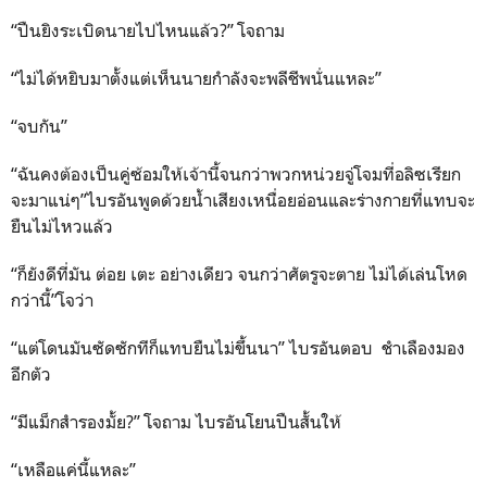
“ปืนยิงระเบิดนายไปไหนแล้ว?” โจถาม
“ไม่ได้หยิบมาตั้งแต่เห็นนายกำลังจะพลีชีพนั่นแหละ”
“จบกัน”
“ฉันคงต้องเป็นคู่ซ้อมให้เจ้านี้จนกว่าพวกหน่วยจู่โจมที่อลิซเรียก
จะมาแน่ๆ”ไบรอันพูดด้วยน้ำเสียงเหนื่อยอ่อนและร่างกายที่แทบจะ
ยืนไม่ไหวแล้ว
“ก็ยังดีที่มัน ต่อย เตะ อย่างเดียว จนกว่าศัตรูจะตาย ไม่ได้เล่นโหด
กว่านี้”โจว่า
“แต่โดนมันซัดซักทีก็แทบยืนไม่ขึ้นนา” ไบรอันตอบ ชำเลืองมอง
อีกตัว
“มีแม็กสำรองมั้ย?” โจถาม ไบรอันโยนปืนสั้นให้
“เหลือแค่นี้แหละ”