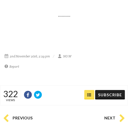
……….
2nd November 2016, 2:29 pm
NO.W
Report
322
SUBSCRIBE
VIEWS
PREVIOUS
NEXT