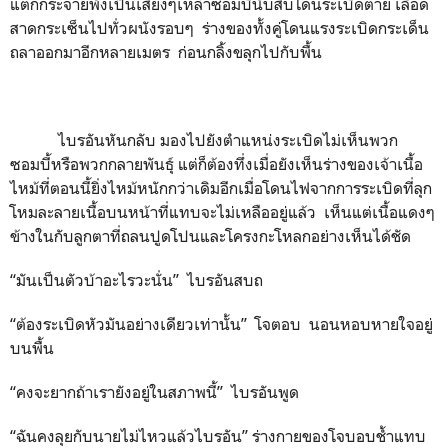
แตกกระจายพังเป็นเสี่ยงๆเหล่าซอมบี้นับสิบโดนระเบิดตาย เลือด
สาดกระเซ็นไปทั่วผนังรอบๆ ร่างของทั้งคู่โดนแรงระเบิดกระเด็น
ถลาออกมาอีกหลายเมตร ก่อนกลิ้งขลุกไปกับพื้น
ไบรอันหันกลับ มองไปยังตำแหน่งระเบิดไม่เห็นพวก
ซอมบี้หรือพวกกลายพันธุ์ แต่ก็ต้องทึ่งเมื่อยังเห็นร่างของเจ้าเนื้อ
ไหม้ที่ตอนนี้ยิ่งไหม้หนักกว่าเดิมอีกเมื่อโดนไฟจากการระเบิดที่ลุก
โหมละลายเนื้อบนหน้าที่แทบจะไม่เหลืออยู่แล้ว เห็นแต่เนื้อแดงๆ
ข้างในกับลูกตาที่ถลนปูดโปนและโครงกะโหลกอย่างเห็นได้ชัด
“มันเป็นตัวบ้าอะไรวะนั่น” ไบรอันสบถ
“ต้องระเบิดหัวมันอย่างเดียวเท่านั้น” โจตอบ นอนหอบหายใจอยู่
บนพื้น
“คงจะยากถ้าเรายังอยู่ในสภาพนี้” ไบรอันพูด
“ฉันคงลุยกับนายไม่ไหวแล้วไบรอัน” ร่างกายของโจบอบช้ำแทบ