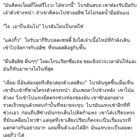
“มันคิดจะโผล่ก็โผล่รึไงวะ ไอ้พวกนี้” ไบรอันสบถ เขาต้องรับมือกับ
เจ้าตัวข้างหน้า ถ้าเขาคิดจะไปช่วยอลิซ โจไม่รอดน้ำมือมันแน่
“โจ เอาปืนฉันไป” ไบรอันโยนปืนกลให้
“แต้งกิ้ว” โจรับมาก็รีบปลดเซฟตี้ ยิงใส่เจ้าเนื้อไหม้ที่กำลังเดิน
เข้าไปจัดการกับอลิซ ที่หมดสติอยู่กับพื้น
“ตื่นสิอลิซ ตื่นๆๆ” โจตะโกนเรียกชื่อเธอ ขณะยิงถ่วงเวลามันให้และ
มันก็หันมาทางโจในที่สุด
“เยี่ยม นี่ฉันต้องลุยทีเดียวสองตัวเลยสินะ” ไบรอันพูดขึ้นเมื่อเห็น
เขาถีบเข้าที่ชายโครงตัวตรงหน้า มันเซถลาไปข้างหลัง เขาโน้ม
ตัวลง วิ่งเข้าไปแทงมีดตรงช่วงท้องของมัน เขาชักออกอย่าง
รวดเร็วหมุนตัวหลบกำปั้นที่หมายจะทุบ ไบรอันแทงเข้าอีกทีที่
ช่วงเอว ก่อนถีบสีข้างมันกระเด็นไปติดกำแพง เขาได้เปรียบตรง
ที่มันเคลื่อนไหวช้า แต่จุดที่เขาเสียเปรียบก็คงจะเป็นเรื่องแรงที่
แตกต่างกันอย่างมาก แถมฟื้นตัวเองได้อีก มันแทบจะเป็นอมตะ
เลยก็ว่าได้