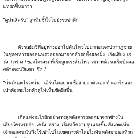
แทรกขึ้นมาว่า
“ดูนั่นสิครับ” ลูกทีมชี้นิ้วไปยังรถข้าศึก
ตัวรถฮัมวี่ที่อยู่ห่างออกไปสั่นไหวไปมาก่อนจะปรากฏชาย
ในชุดทหารสองคนพรวดออกมาจากตัวรถทั้งสองฝั่ง เกิดเสียง
เก
ร้ง
! กร้าง !
ของโครงรถที่เริ่มถูกแรงสั่นไหว สภาพตัวรถเริ่มบิดงอ
คล้ายจะปริแตก
กึง
!
“นั่นมันอะไรวะนั่น” เอิร์นไม่อยากเชื่อสายตาตัวเอง ทำเอาริกและ
เปาต้องชะโงกตัวดูให้เห็นชัดยิ่งขึ้น
เกิดแท่งอะไรสักอย่างทะลุหลังคารถออกมาจากข้างใน
เสียงโครงรถดัง เคร้ง คร้าง เริ่มทวีความรุนแรงขึ้น สังเกตเห็น
เจ้าสองคนนั่นวิ่งโร่เข้าไปในเขตการค้าโดยไม่หันหลังมามองที่รถ