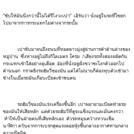
“ขับให้มันนิ่งกว่านี้ไม่ได้รึไงวะเปา” เอิร์นว่า นั่งอยู่ในรถที่โขยก
ไปมาจากการกระแทกไม่ต่างจากรถบั๊ม
เปาขับมาจนถึงถนนที่ทอดยาวมุ่งสู่ย่านการค้าด้านล่างของ
หมู่บ้าน ซึ่งห่างอยู่ไม่ถึงกิโลเมตร
โครม
!
เสียงรถทั้งสองผลัดกัน
กระแทกเข้าใส่อย่างดุเดือด อ๋องที่นั่งอยู่ฝั่งขวาชะโงกตัวออกไป
ด้านนอก กราดยิงรถฮัมวี่ของมัน แต่ได้ไม่นานก็ต้องหุบตัวเข้ามา
ข้างในเมื่อรถมันเกือบเบียดเข้าชนตน
รถฮัมวี่ของมันเร่งเครื่องขึ้นอีก เปาพยายามเบียดท้ายรถ
ของมันให้เสียหลัก แต่ด้วยรถฮัมวี่ที่ดูจะแข็งแรงและมั่นคงกว่า
ทำให้เป็นฝ่ายตนที่เสียหลักเอง ตัวรถหมุนคว้างทวนเข็ม
นาฬิกา ควันจากการเบรกสุดแรงลอยฟุ้งขึ้นกลางอากาศท่ามกลาง
ความมืดมิด