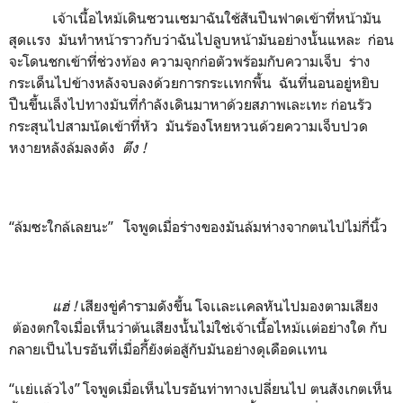
เจ้าเนื้อไหม้เดินซวนเซมาฉันใช้สันปืนฟาดเข้าที่หน้ามัน
สุดเเรง มันทำหน้าราวกับว่าฉันไปลูบหน้ามันอย่างนั้นแหละ ก่อน
จะโดนชกเข้าที่ช่วงท้อง ความจุกก่อตัวพร้อมกับความเจ็บ ร่าง
กระเด็นไปข้างหลังจบลงด้วยการกระเเทกพื้น ฉันที่นอนอยู่หยิบ
ปืนขึ้นเล็งไปทางมันที่กำลังเดินมาหาด้วยสภาพเละเทะ ก่อนรัว
กระสุนไปสามนัดเข้าที่หัว มันร้องโหยหวนด้วยความเจ็บปวด
หงายหลังล้มลงดัง
ตึง !
“ล้มซะใกล้เลยนะ” โจพูดเมื่อร่างของมันล้มห่างจากตนไปไม่กี่นิ้ว
แฮ่
!
เสียงขู่คำรามดังขึ้น โจเเละเเคลหันไปมองตามเสียง
ต้องตกใจเมื่อเห็นว่าต้นเสียงนั้นไม่ใช่เจ้าเนื้อไหม้เเต่อย่างใด กับ
กลายเป็นไบรอันที่เมื่อกี้ยังต่อสู้กับมันอย่างดุเดือดเเทน
“เเย่เเล้วไง” โจพูดเมื่อเห็นไบรอันท่าทางเปลี่ยนไป ตนสังเกตเห็น