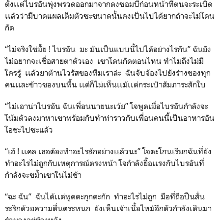
ตั้งเเต่ไบรอันพุ่งพรวดออกมาจากดงซอมบี้ก่อนหน้าที่ตนจะระเบิด
เเล้วว่ามีบาดแผลเต็มตัวซะขนาดนั้นคงเป็นไปได้ยากถ้าจะไม่โดน
กัด
“ไม่จริงใช่มั้ย ! ไบรอัน มะ มันเป็นแบบนี้ไปได้อย่างไรกัน” ฉันยัง
ไม่อยากจะเชื่อสายตาตัวเอง เขาโดนกัดตอนไหน ทำไมถึงไม่มี
ใครรู้ เเล้วยาต้านไวรัสของทีมเราล่ะ ฉันจับจ้องไปยังร่างของทุก
คนเเละข้าวของบนพื้น เเต่ก็ไม่เห็นเเม้เเต่กระเป๋าสัมภาระสักใบ
“ไม่เอาน่าไบรอัน ฉันเพื่อนนายนะเว้ย” โจพูดเมื่อไบรอันกำลังจะ
โน้มตัวลงมาหาเขาพร้อมกับทำท่าราวกับเพื่อนคนนี้เป็นอาหารอัน
โอชะไปซะแล้ว
“เฮ้ ! เเคล เธอต้องทำอะไรสักอย่างเเล้วนะ” โจตะโกนเรียกฉันที่ยัง
ทำอะไรไม่ถูกกับเหตุการณ์ตรงหน้า โจกำลังยื้อเเรงกับไบรอันที่
กำลังจะขม้ำเขาในไม่ช้า
“ฉะ ฉัน” ฉันได้เเต่พูดตะกุกตะกัก ทำอะไรไม่ถูก มือที่ถือปืนสั่น
ระริกด้วยความตื่นตระหนก ยังเห็นเจ้าเนื้อไหม้อีกตัวกำลังเดินมา
ร่วมวงอยู่ข้างหลัง