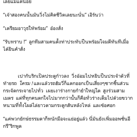
เลยแม้แต่น้อย
“เจ้าสองคนนั้นมันวิ่งไม่คิดชีวิตเลยนะนั่น” เอิร์นว่า
“เตรียมอาวุธให้พร้อม” อ๋องสั่ง
“รับทราบ !” ลูกทีมสามคนตั้งท่าประทับปืนพร้อมโจมตีทันทีเมื่อ
ได้ยินคำสั่ง
เปากับริกเปิดประตูก้าวลง วิ่งอ้อมไปหยิบปืนประจำตัวที่
ท้ายรถ
โครม
!
และแล้วรถฮัมวี่ก็แตกออกเป็นเสี่ยงๆซากชิ้นส่วน
กระจัดกระจายไปทั่ว เผยเงาร่างกายกำยำใหญ่โต สูงร่วมสาม
เมตร แต่ที่ทุกคนตกใจไปมากกว่านั้นก็คือทั่วร่างเต็มไปด้วยขวาก
หนามที่ทั้งโผล่ไล่ยาวตามกระดูกสันหลังไหล่ และข้อศอก
“แค่พวกยักษ์ธรรมดาก็หนักมือจะแย่อยู่แล้ว นี่มันยังเพิ่มออพชั่นอี
กรึ”ริกพูด