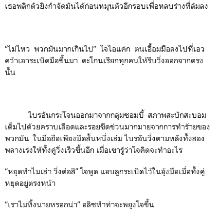
เธอพลิกตัวยิงกำจัดมันได้ก่อนหมุนตัวอีกรอบเพื่อหลบร่างที่ล้มลง
“ไม่ไหว พวกมันมากเกินไป” โจไอแค่ก ตนเอื้อมมือลงไปที่เอว
คว้าเอาระเบิดมือขึ้นมา ตะโกนเรียกทุกคนให้รีบวิ่งออกจากตรง
นั้น
ไบรอันกระโจนออกมาจากกลุ่มซอมบี้ สภาพสะบักสะบอม
เต็มไปด้วยคราบเลือดและรอยขีดข่วนมากมายจากการทำร้ายของ
พวกมัน ในมือถือเพียงมีดสั้นหนึ่งเล่ม ไบรอันวิ่งตามหลังทั้งสอง
พลางเร่งให้ทั้งคู่วิ่งเร็วขึ้นอีก เมื่อเขารู้ว่าโจคิดจะทำอะไร
“หยุดทำไมเล่า วิ่งต่อสิ” โจพูด แอบลูกระเบิดไว้ในอุ้งมือเมื่อทั้งคู่
หยุดอยู่ตรงหน้า
“เราไม่ทิ้งนายหรอกน่า” อลิซทำท่าจะพยุงโจขึ้น