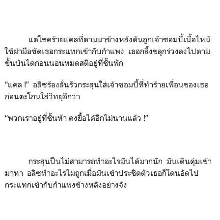
แต่โชคร้ายแคลที่ตามมาข้างหลังดันถูกเจ้าซอมบี้เนื้อไหม้
ใช้ฝ่ามือซัดเธอกระแทกเข้ากับกำแพง เธอกลิ้งขลุกร่วงลงไปตาม
ขั้นบันไดก่อนนอนหมดสติอยู่ที่ชั้นพัก
“แคล !” อลิซร้องลั่นรัวกระสุนใส่เจ้าซอมบี้ที่ทำร้ายเพื่อนของเธอ
ก่อนตะโกนใส่วิทยุอีกว่า
“พวกเราอยู่ที่ชั้นห้า คงยื้อได้อีกไม่นานแล้ว !”
กระสุนปืนไม่สามารถทำอะไรมันได้มากนัก มันเดินดุ่มเข้า
มาหา อลิซทำอะไรไม่ถูกเมื่อมันเข้าประชิดตัวเธอก็โดนอัดไป
กระแทกเข้ากับกำแพงข้างหลังอย่างจัง