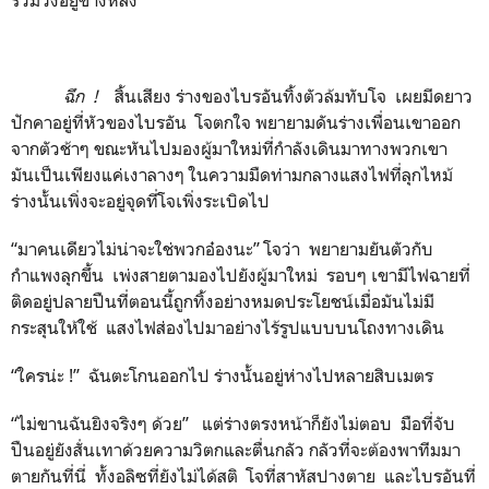
ฉึก
!
สิ้นเสียง ร่างของไบรอันทิ้งตัวล้มทับโจ เผยมีดยาว
ปักคาอยู่ที่หัวของไบรอัน โจตกใจ พยายามดันร่างเพื่อนเขาออก
จากตัวช้าๆ ขณะหันไปมองผู้มาใหม่ที่กำลังเดินมาทางพวกเขา
มันเป็นเพียงแค่เงาลางๆ ในความมืดท่ามกลางแสงไฟที่ลุกไหม้
ร่างนั้นเพิ่งจะอยู่จุดที่โจเพิ่งระเบิดไป
“มาคนเดียวไม่น่าจะใช่พวกอ๋องนะ” โจว่า พยายามยันตัวกับ
กำแพงลุกขึ้น เพ่งสายตามองไปยังผู้มาใหม่ รอบๆ เขามีไฟฉายที่
ติดอยู่ปลายปืนที่ตอนนี้ถูกทิ้งอย่างหมดประโยชน์เมื่อมันไม่มี
กระสุนให้ใช้ แสงไฟส่องไปมาอย่างไร้รูปแบบบนโถงทางเดิน
“ใครน่ะ !” ฉันตะโกนออกไป ร่างนั้นอยู่ห่างไปหลายสิบเมตร
“ไม่ขานฉันยิงจริงๆ ด้วย” แต่ร่างตรงหน้าก็ยังไม่ตอบ มือที่จับ
ปืนอยู่ยังสั่นเทาด้วยความวิตกและตื่นกลัว กลัวที่จะต้องพาทีมมา
ตายกันที่นี่ ทั้งอลิซที่ยังไม่ได้สติ โจที่สาหัสปางตาย และไบรอันที่