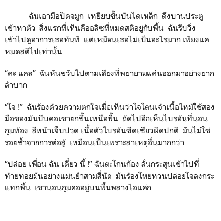
ฉันเอามือปิดจมูก เหยียบขั้นบันไดเหล็ก ดึงบานประตู
เข้าหาตัว สิ่งแรกที่เห็นคืออลิซที่หมดสติอยู่กับพื้น ฉันรีบวิ่ง
เข้าไปดูอาการเธอทันที แต่เหมือนเธอไม่เป็นอะไรมาก เพียงแค่
หมดสติไปเท่านั้น
“คะ แคล” ฉันหันขวับไปตามเสียงที่พยายามแค่นออกมาอย่างยาก
ลำบาก
“โจ !” ฉันร้องด้วยความตกใจเมื่อเห็นว่าโจโดนเจ้าเนื้อไหม้ใช้สอง
มือของมันบีบคอเขายกขึ้นเหนือพื้น ถัดไปอีกเห็นไบรอันที่นอน
กุมท้อง สีหน้าเจ็บปวด เนื้อตัวไบรอันซีดเซียวผิดปกติ มันไม่ใช่
รอยช้ำจากการต่อสู้ เหมือนเป็นเพราะสาเหตุอื่นมากกว่า
“ปล่อย เพื่อน ฉัน เดี๋ยว นี้ !” ฉันตะโกนก้อง ลั่นกระสุนเข้าไปที่
ท้ายทอยมันอย่างแม่นยำสามสี่นัด มันร้องโหยหวนปล่อยโจลงกระ
แทกพื้น เขานอนกุมคออยู่บนพื้นพลางไอแค่ก