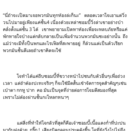
“นี่ถ้าจะเปิดมาเจอพวกมันทุกห้องล่ะก็นะ” ตลอดเวลาโจเอาแต่วิ่ง
วนไปมาอยู่เพียงแค่ชั้น4 เนื่องด้วยเหล่าซอมบี้วิ่งล่าเขาอย่างบ้า
คลั่งตั้งแต่ชั้น 3 ได้ เขาพยายามเปิดหาห้องเพื่อจะหลบภัยหรือแค่
พักหายใจบ้างแต่กลับกลายเป็นเพิ่มจำนวนพวกมันซะอย่างนั้น ถึง
แม้ว่าจะมีทั้งปืนพกและไรเฟิลที่สะพายอยู่ ก็ล้วนแต่เป็นตัวเรียก
พวกมันชั้นดีเลยถ้าเขาคิดจะใช้
โจทำได้แค่ถีบซอมบี้ที่ขวางหน้าไปชนกับตัวอื่นๆเพื่อถ่วง
เวลา แต่ถ้าต้องปะทะจริงๆ ก็จะใช้มีดสั้นเข้าจัดการจุดสำคัญๆเช่น
เบ้าตา กกหู ปาก คอ มันเป็นจุดที่ง่ายต่อการโจมตีสมองที่สุด
เพราะไม่ต้องผ่านชั้นกะโหลกหนาๆ
แต่สิ่งที่ทำให้โจกลัวที่สุดก็คือเจ้าซอมบี้เนื้อแดงก่ำที่ปะปน
มากับฝูงด้วย กริ๊ก ! เสียงบิดกลอนประตูดังขึ้น โจที่ยังวิ่งไปไม่ถึง