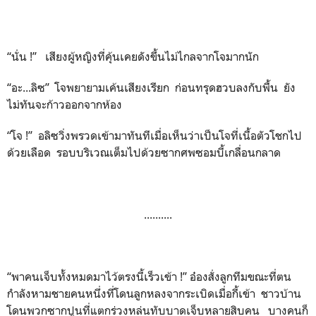
“นั่น !” เสียงผู้หญิงที่คุ้นเคยดังขึ้นไม่ไกลจากโจมากนัก
“อะ...ลิซ” โจพยายามเค้นเสียงเรียก ก่อนทรุดฮวบลงกับพื้น ยัง
ไม่ทันจะก้าวออกจากห้อง
“โจ !” อลิซวิ่งพรวดเข้ามาทันทีเมื่อเห็นว่าเป็นโจที่เนื้อตัวโชกไป
ด้วยเลือด รอบบริเวณเต็มไปด้วยซากศพซอมบี้เกลื่อนกลาด
..........
“พาคนเจ็บทั้งหมดมาไว้ตรงนี้เร็วเข้า !” อ๋องสั่งลูกทีมขณะที่ตน
กำลังหามชายคนหนึ่งที่โดนลูกหลงจากระเบิดเมื่อกี้เข้า ชาวบ้าน
โดนพวกซากปูนที่แตกร่วงหล่นทับบาดเจ็บหลายสิบคน บางคนก็