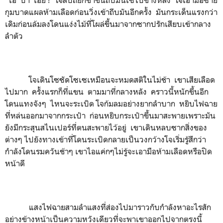
กุมบาดแผลห้ามเลือดก่อนวิ่งเข้าถีบมันอีกครั้ง มันกระเด็นแรงกว่า
เดิมก่อนล้มลงโดนแง่งไม้ที่โผล่ขึ้นมาจากซากปรักเสียบเข้ากลาง
ลำตัว
โจเดินโซซัดโซเซเหมือนจะหมดสติในไม่ช้า เขาเสียเลือด
ไปมาก ครั้งแรกก็ที่แขน ตามมาที่กลางหลัง คราวนี้หนักขึ้นอีก
โดนแทงจังๆ ไหนจะระเบิด โจก้มลมอย่างยากลำบาก หยิบไฟฉาย
ที่หล่นออกมาจากกระเป๋า ก่อนหยิบกระเป๋าขึ้นมาสะพายเพราะมัน
ยังมีกระสุนสไนเปอร์ที่ตนสะพายไว้อยู่ เขาเดินหลบซากสิ่งของ
ต่างๆ ไปยังทางเข้าที่โดนระเบิดกลายเป็นวงกว้างโจเริ่มรู้สึกว่า
กำลังโดนรมควันช้าๆ เขาไอแค่กๆไม่รู้จะเอามือห้ามเลือดหรือปิด
หน้าดี
แสงไฟฉายสามลำแสงที่ส่องไปมาราวกับกำลังหาอะไรสัก
อย่างข้างหน้าเป็นความหวังเดียวที่จะพาเขาออกไปจากตรงนี้