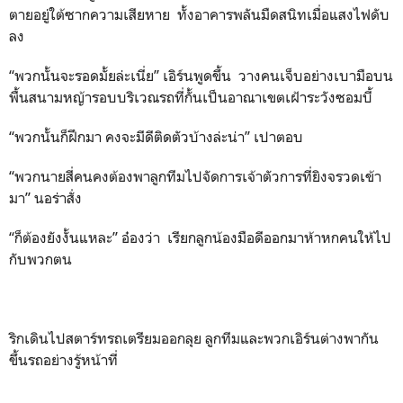
ตายอยู่ใต้ซากความเสียหาย ทั้งอาคารพลันมืดสนิทเมื่อแสงไฟดับ
ลง
“พวกนั้นจะรอดมั้ยล่ะเนี่ย” เอิร์นพูดขึ้น วางคนเจ็บอย่างเบามือบน
พื้นสนามหญ้ารอบบริเวณรถที่กั้นเป็นอาณาเขตเฝ้าระวังซอมบี้
“พวกนั้นก็ฝึกมา คงจะมีดีติดตัวบ้างล่ะน่า” เปาตอบ
“พวกนายสี่คนคงต้องพาลูกทีมไปจัดการเจ้าตัวการที่ยิงจรวดเข้า
มา” นอร่าสั่ง
“ก็ต้องยังงั้นแหละ” อ๋องว่า เรียกลูกน้องมือดีออกมาห้าหกคนให้ไป
กับพวกตน
ริกเดินไปสตาร์ทรถเตรียมออกลุย ลูกทีมและพวกเอิร์นต่างพากัน
ขึ้นรถอย่างรู้หน้าที่