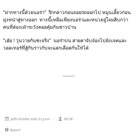
“ฝากทางนี้ด้วยนอร่า” ริกกล่าวก่อนถอยรถออกไป หมุนเลี้ยวก่อน
มุ่งหน้าสู่ทางออก ทางนี้เหลือเพียงนอร่าและหน่วยจู่โจมสิบกว่า
คนที่ต้องเฝ้าระวังคอยคุ้มกันชาวบ้าน
“เฮ้อ ! วุ่นวายกันซะจริง” นอร่าบ่น สายตาจับจ้องไปยังเจคและ
วอลเทอร์ที่สู้กันราวกับจะแลกเลือดกันให้ได้
..........
30th October 2016, 6:15 am
NO.W
Report