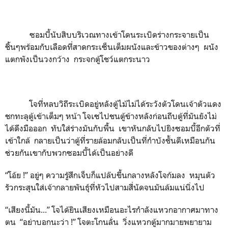
ซอมบี้นับสิบบริเวณทางเข้าโดนระเบิดร่างกระจายเป็น
ชิ้นๆพร้อมกับเลือดที่สาดกระเซ็นเต็มผนังและข้าวของต่างๆ ผนัง
แตกพังเป็นวงกว้าง กระจกตู้โชว์แตกระนาว
โจที่หลบวิถีระเบิดอยู่หลังตู้ไม้ไม่ได้ระวังตัวโดนเจ้าตัวแดง
ชกทะลุตู้เข้าเต็มๆ หน้า โจเซไปชนตู้ข้างหลังก่อนถีบตู้ที่มันยังไม่
ได้ดึงมือออก ทับใส่ร่างมันกับพื้น เขาหันกลับไปยิงซอมบี้อีกตัวที่
เข้าใกล้ กลายเป็นว่าตู้ที่รายล้อมกลับเป็นที่กำบังชั้นดีเหมือนกัน
ช่วยกันเขากับพวกซอมบี้ได้เป็นอย่างดี
“โอ้ย !” อยู่ๆ ความรู้สึกเจ็บก็แปล๊บขึ้นกลางหลังโจก้มลง หมุนตัว
รัวกระสุนใส่เจ้ากลายพันธุ์ที่หัวไปสามสี่นัดจนมันล้มแน่นิ่งไป
“เสียงนี้มัน...” โจได้ยินเสียงเหมือนอะไรกำลังแหวกอากาศมาทาง
ตน “อย่าบอกนะว่า !” โจตะโกนลั่น วิ่งแหวกตู้มากมายพยายาม