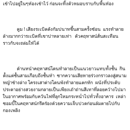
เข้าไปอยู่ในๆห้องเข้าไว้ ก่อนจะทิ้งตัวหมอบราบกับพื้นห้อง
ตูม ! เสียงระเบิดดังกัมปนาทขึ้นสามครั้งซ้อน แรงทำลาย
ล้างมากกว่าระเบิดที่เขาปาหลายเท่า ตัวคฤหาสน์สั่นสะเทือน
ราวกับจะถล่มให้ได้
ด้านหน้าคฤหาสน์โดนทำลายเป็นแนวยาวแทบทั้งชั้น กิน
ตั้งแต่ชั้นสามเกือบถึงชั้นห้า ซากความเสียหายร่วงกราวลงสู่สนาม
หญ้าข้างล่าง โครงเสาต่างโดนพังทำลายแตกหัก ผนังที่ประดับ
ประดาอย่างสวยงามกลายเป็นเพียงเถ้าถ่านสีเทาที่ลอยคว้างไปมา
ในอากาศพร้อมกับควันไฟที่ลุกโหมกระหน่ำไปทั่วทั้งอาคาร เหล่า
ซอมบี้ในคฤหาสน์กรีดร้องด้วยความเจ็บปวดก่อนล้มตายไปกับ
กองเพลิง