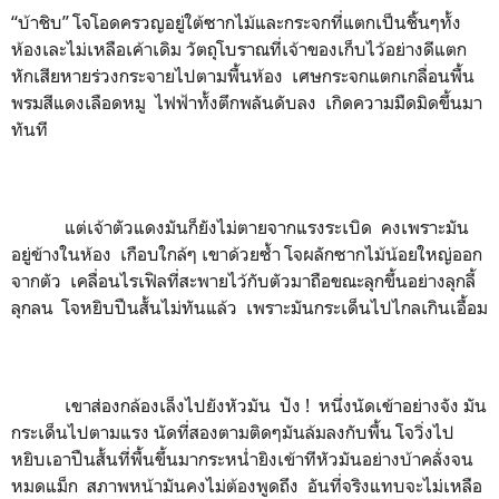
“บ้าชิบ” โจโอดครวญอยู่ใต้ซากไม้และกระจกที่แตกเป็นชิ้นๆทั้ง
ห้องเละไม่เหลือเค้าเดิม วัตถุโบราณที่เจ้าของเก็บไว้อย่างดีแตก
หักเสียหายร่วงกระจายไปตามพื้นห้อง เศษกระจกแตกเกลื่อนพื้น
พรมสีแดงเลือดหมู ไฟฟ้าทั้งตึกพลันดับลง เกิดความมืดมิดขึ้นมา
ทันที
แต่เจ้าตัวแดงมันก็ยังไม่ตายจากแรงระเบิด คงเพราะมัน
อยู่ข้างในห้อง เกือบใกล้ๆ เขาด้วยซ้ำ โจผลักซากไม้น้อยใหญ่ออก
จากตัว เคลื่อนไรเฟิลที่สะพายไว้กับตัวมาถือขณะลุกขึ้นอย่างลุกลี้
ลุกลน โจหยิบปืนสั้นไม่ทันแล้ว เพราะมันกระเด็นไปไกลเกินเอื้อม
เขาส่องกล้องเล็งไปยังหัวมัน ปัง ! หนึ่งนัดเข้าอย่างจัง มัน
กระเด็นไปตามแรง นัดที่สองตามติดๆมันล้มลงกับพื้น โจวิ่งไป
หยิบเอาปืนสั้นที่พื้นขึ้นมากระหน่ำยิงเข้าทีหัวมันอย่างบ้าคลั่งจน
หมดแม็ก สภาพหน้ามันคงไม่ต้องพูดถึง อันที่จริงแทบจะไม่เหลือ