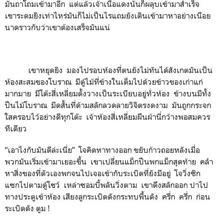
มันถาโถมเข้ามาอีก แต่แล้วเจ้าเนื้อแดงนั่นก็ผลุบเข้ามาสำเร็จ
เขาระดมยิงเท่าไหร่มันก็ไม่เป็นไรแถมยังเดินเข้ามาหาอย่างเนือย
นาดราวกับว่าเขาต้องเสร็จมันแน่
เขาหยุดยิง มองไปรอบห้องที่ตนยังไม่ทันได้สังเกตมันเป็น
ห้องสะสมของโบราณ มีตู้ไม้ที่ข้างในเต็มไปด้วยข้าวของเก่าแก่
มากมาย มีโต๊ะสี่เหลี่ยมตั้งวางเป็นระเบียบอยู่ทั่วห้อง ข้างบนมีทั้ง
ปืนไม้โบราณ มีดสั้นที่ด้ามสลักลวดลายวิจิตรงดงาม มันถูกกระจก
ใสครอบไว้อย่างดีทุกโต๊ะ เจ้าห้องสี่เหลี่ยมผืนผ้านี่กว้างพอสมควร
ทีเดียว
“เอาไงกับมันดีล่ะเนี่ย” โจคิดหาทางออก ขยับก้าวถอยหลังเมื่อ
พวกมันเริ่มเข้ามาเยอะขึ้น เขาเปลี่ยนแม็กปืนพกแม็กสุดท้าย คลำ
หาสิ่งของที่ตัวเองพกจนไปเจอเข้ากับระเบิดที่ยังมีอยู่ โจวิ่งซิก
แซกไปตามตู้โชว์ เหล่าซอมบี้พลันวิ่งตาม เขาดึงสลักออก ปาไป
ทางประตูเข้าห้อง เสียงลูกระเบิดดังกระทบพื้นดัง ครึ่ก ครึ่ก ก่อน
ระเบิดดัง ตูม !