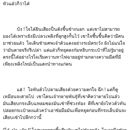
หัวแล้วก็ว่าได้
ปัง ! โจได้ยินเสียงปืนดังขึ้นข้างนอก แต่เขาไม่สามารถ
มองได้เพราะยังมีเปลวเพลิงที่ลุกสูงกั้นไว้ เขาใจชื้นขึ้นคิดว่ามีคน
มาช่วยแล้ว โจเดินข้ามศพเจ้าตัวแดงอย่างระมัดระวัง ยังไม่แน่ใจ
ว่ามันตายจริงรึเปล่า แต่แล้วก็หยุดลงก้มหยิบกระเป๋าที่ไม่รู้มาอยู่
ตรงนี้ได้อย่างไรโจเริ่มควานหาไฟฉายอยู่ท่ามกลางความมืดที่มี
เพียงเพลิงไหม้เป็นแสงนำทางแก่ตน
แฮ่ ! โจหันตัวไปตามเสียงด้วยความตกใจ ฉึก ! แต่ก็ดู
เหมือนจะสายไป เขาโดนเจ้ากลายพันธุ์ที่เขาคิดว่าตายไปแล้ว
มันเสียบกรงเล็บแหลมของมันเข้าที่ช่วงท้อง ดีที่เขายังไหวตัวทัน
ปล่อยกระเป๋าลงแล้วคว้าเอาข้อมือมันเพื่อหยุดก่อนที่กรงเล็บมันจะ
เสียบเข้าไปลึกกว่านี้
“ไอ้ บ้า เอ๊ย !” โจสบถยกขาขึ้นถีบมันเซไปข้างหลัง โจเอามือซ้าย