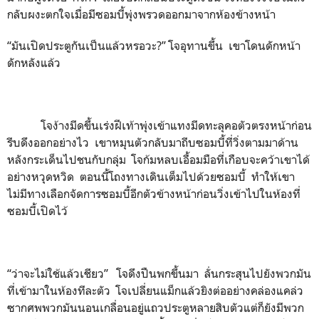
กลับผงะตกใจเมื่อมีซอมบี้พุ่งพรวดออกมาจากห้องข้างหน้า
“มันเปิดประตูกันเป็นแล้วหรอวะ?” โจอุทานขึ้น เขาโดนดักหน้า
ดักหลังแล้ว
โจง้างมีดขึ้นเร่งฝีเท้าพุ่งเข้าแทงมีดทะลุคอตัวตรงหน้าก่อน
รีบดึงออกอย่างไว เขาหมุนตัวกลับมาถีบซอมบี้ที่วิ่งตามมาด้าน
หลังกระเด็นไปชนกับกลุ่ม โจก้มหลบเอื้อมมือที่เกือบจะคว้าเขาได้
อย่างหวุดหวิด ตอนนี้โถงทางเดินเต็มไปด้วยซอมบี้ ทำให้เขา
ไม่มีทางเลือกจัดการซอมบี้อีกตัวข้างหน้าก่อนวิ่งเข้าไปในห้องที่
ซอมบี้เปิดไว้
“ว่าจะไม่ใช้แล้วเชียว” โจดึงปืนพกขึ้นมา ลั่นกระสุนไปยังพวกมัน
ที่เข้ามาในห้องทีละตัว โจเปลี่ยนแม็กแล้วยิงต่ออย่างคล่องแคล่ว
ซากศพพวกมันนอนเกลื่อนอยู่แถวประตูหลายสิบตัวแต่ก็ยังมีพวก