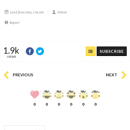
22nd June 2021, 1:04 am
nimon
Report
1.9k
SUBSCRIBE
VIEWS
PREVIOUS
NEXT
0
0
0
0
0
0