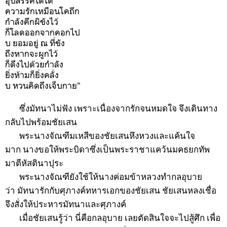
อุปสรรคใดใด
ความรักเหมือนโคถึก
กำลังคึกผิขังไว้
ก็โลดออกจากคอกไป
บ ยอมอยู่ ณ ที่ขัง
ถึงหากจะผูกไว้
ก็ดึงไปด้วยกำลัง
ยิ่งห้ามก็ยิ่งคลั่ง
บ หวนคิดถึงเจ็บกาย"
ซึ่งมัทนาไม่ฟัง เพราะเนื่องจากรักจนหมดใจ จึงเดินทาง
กลับไปพร้อมชัยเสน
พระนางจัณฑีมเหสีของชัยเสนหึงหวงและแค้นใจ
มาก นางขอให้พระบิดาซึ่งเป็นพระราชาแคว้นมคธยกทัพ
มาตีหัสตินาปุระ
พระนางจัณฑียังใช้ให้นางค่อมข้าหลวงทำกลอุบาย
ว่า มัทนารักกับศุภางค์ทหารเอกของชัยเสน ชัยเสนหลงเชื่อ
จึงสั่งให้ประหารมัทนาและศุภางค์
เมื่อชัยเสนรู้ว่า นี่คือกลอุบาย เลยตัดสินใจจะไปสู้ศึก เพื่อ