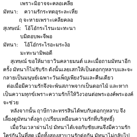
เพราะมิอาจจะคลอเคลีย
มัทนา:
ความรักระทดอุระละเหี่ย
ฤ จะหายเพราะเคลียคลอ
สุเทษณ์:
โอ้โอ๋กระไรนะมะทะนา
บมิตอบพะจีพอ
มัทนา:
โอ้โอ๋กระไรอะมระง้อ
มะทะนามิพอดี
สุเทษณ์ ขอให้มายาวินคลายมนต์ และเมื่อถามมัทนาอีก
ครั้ง มัทนาก็ไม่รับรัก ดังนั้นเลยเสกให้เป็นดอกกุหลาบและจะ
กลายเป็นมนุษย์เฉพาะวันเพ็ญเพียงวันและคืนเดียว
ต่อเมื่อมีความรักจึงจะพ้นสภาพจากเป็นดอกไม้ และหาก
เป็นความทุกข์เพราะความรักก็ให้วิงวอนต่อพระองค์พระองค์
จะช่วย
หลังจากนั้น ฤาษีกาละทรรสินได้พบกับดอกกุหลาบ จึง
เลี้ยงดูมัทนาดั่งลูก (เปรียบเหมือนความรักที่บริสุทธิ์)
เมื่อวันเวลาผ่านไป มัทนาได้เจอกับชัยเสนจึงมีความรัก
ใคร่กันในที่สุด เมื่อทั้งสองสาบานรักต่อกัน มัทนาไม่กลับไป