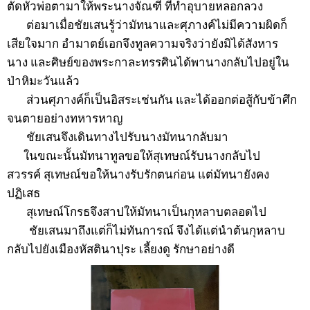
ตัดหัวพ่อตามาให้พระนางจัณฑี ที่ทำอุบายหลอกลวง
ต่อมาเมื่อชัยเสนรู้ว่ามัทนาและศุภางค์ไม่มีความผิดก็
เสียใจมาก อำมาตย์เอกจึงทูลความจริงว่ายังมิได้สังหาร
นาง และศิษย์ของพระกาละทรรศินได้พานางกลับไปอยู่ใน
ป่าหิมะวันแล้ว
ส่วนศุภางค์ก็เป็นอิสระเช่นกัน และได้ออกต่อสู้กับข้าศึก
จนตายอย่างทหารหาญ
ชัยเสนจึงเดินทางไปรับนางมัทนากลับมา
ในขณะนั้นมัทนาทูลขอให้สุเทษณ์รับนางกลับไป
สวรรค์ สุเทษณ์ขอให้นางรับรักตนก่อน แต่มัทนายังคง
ปฏิเสธ
สุเทษณ์โกรธจึงสาปให้มัทนาเป็นกุหลาบตลอดไป
ชัยเสนมาถึงแต่ก็ไม่ทันการณ์ จึงได้แต่นำต้นกุหลาบ
กลับไปยังเมืองหัสตินาปุระ เลี้ยงดู รักษาอย่างดี